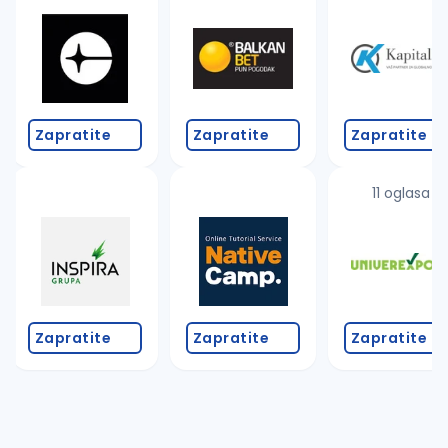
Takođe možete da:
proverite pravopisne greške (koristite č, ć, š, đ, ž,
povećajte radijus za odabrani grad
promenite odabrane filtere pretrage
Zapratite
Zapratite
Zapratite
11 oglasa
Zapratite
Zapratite
Zapratite