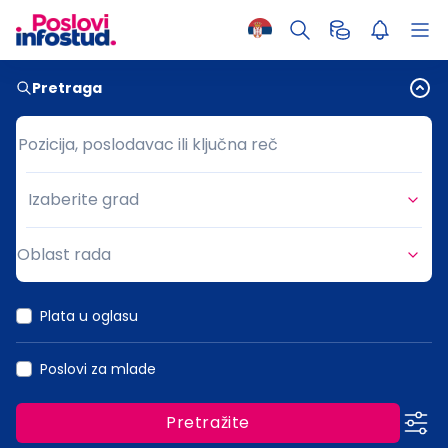
Pretraga
Pozicija, poslodavac ili ključna reč
Pozicija, poslodavac ili ključna reč
Izaberite grad
Grad
Oblast rada
Oblast rada
Plata u oglasu
Poslovi za mlade
Pretražite