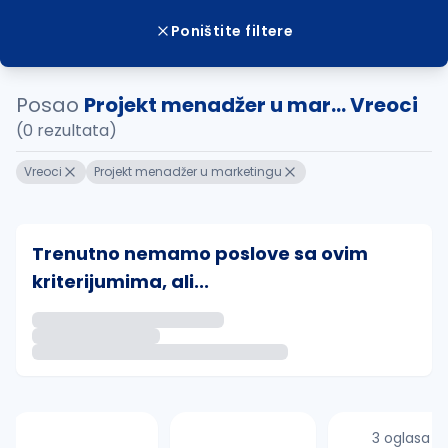
Poništite filtere
Posao
Projekt menadžer u mar... Vreoci
(0 rezultata)
Vreoci
Projekt menadžer u marketingu
Trenutno nemamo poslove sa ovim
kriterijumima, ali...
Ako sačuvate ovu pretragu, obavestićemo vas putem 
uvajte pretragu
3 oglasa