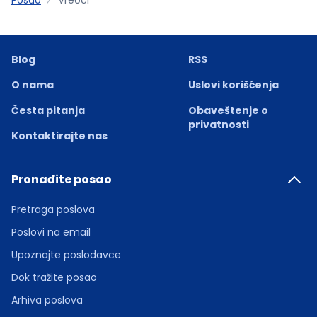
Blog
RSS
O nama
Uslovi korišćenja
Česta pitanja
Obaveštenje o
privatnosti
Kontaktirajte nas
Pronađite posao
Pretraga poslova
Poslovi na email
Upoznajte poslodavce
Dok tražite posao
Arhiva poslova