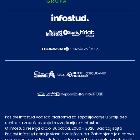
Poslovi Infostud vodeća platforma za zapošljavanje u Srbiji, deo
centra za zapošljavanje i razvoj karijere - Infostud.
©
Infostud rešenja d.o.o. Subotica
, 2000 -
2026
. Sadržaj sajta
Poslovi.infostud.com
je vlasništvo
Infostuda
. Zabranjeno je njegovo
preuzimanje bez dozvole
Infostuda
, zarad komercijalne upotrebe ili