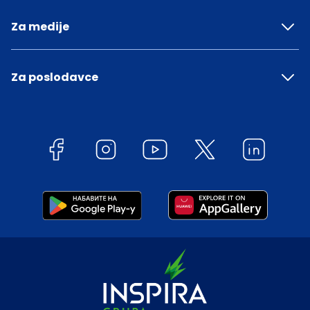
Za medije
Za poslodavce