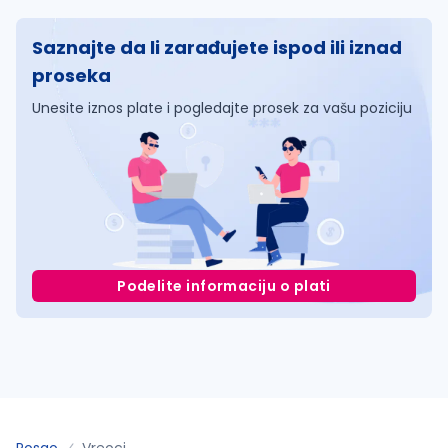
Saznajte da li zarađujete ispod ili iznad
proseka
Unesite iznos plate i pogledajte prosek za vašu poziciju
Podelite informaciju o plati
Posao
Vreoci