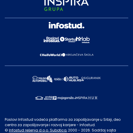
Poslovi Infostud vodeća platforma za zapošljavanje u Srbiji, deo
centra za zapošljavanje i razvoj karijere - Infostud.
©
Infostud rešenja d.o.o. Subotica
, 2000 -
2026
. Sadržaj sajta