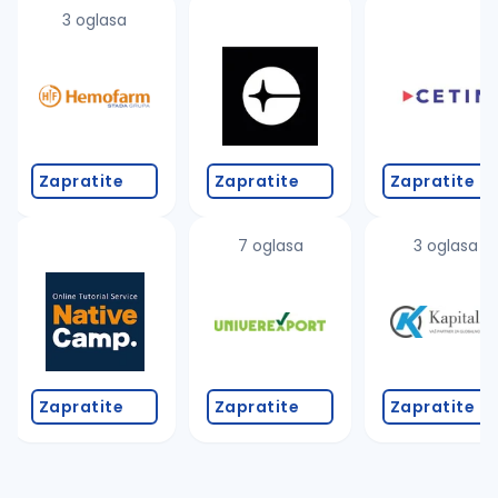
uvajte pretragu
3 oglasa
Takođe možete da:
proverite pravopisne greške (koristite č, ć, š, đ, ž,
povećajte radijus za odabrani grad
promenite odabrane filtere pretrage
Zapratite
Zapratite
Zapratite
7 oglasa
3 oglasa
Zapratite
Zapratite
Zapratite