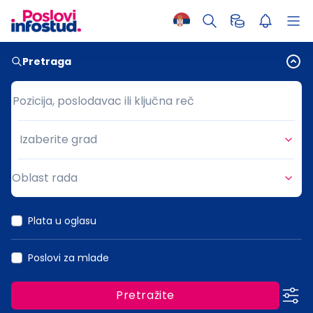
Pretraga
Pozicija, poslodavac ili ključna reč
Pozicija, poslodavac ili ključna reč
Izaberite grad
Grad
Oblast rada
Oblast rada
Plata u oglasu
Poslovi za mlade
Pretražite