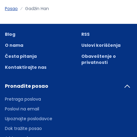
Posao
Gadžin Han
Blog
RSS
O nama
Uslovi korišćenja
Česta pitanja
Obaveštenje o
privatnosti
Kontaktirajte nas
Pronađite posao
Pretraga poslova
Poslovi na email
Upoznajte poslodavce
Dok tražite posao