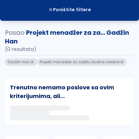
Poništite filtere
Posao
Projekt menadžer za za... Gadžin
Han
(0 rezultata)
Gadžin Han
Projekt menadžer za zaštitu životne sredine
Trenutno nemamo poslove sa ovim
kriterijumima, ali...
Ako sačuvate ovu pretragu, obavestićemo vas putem 