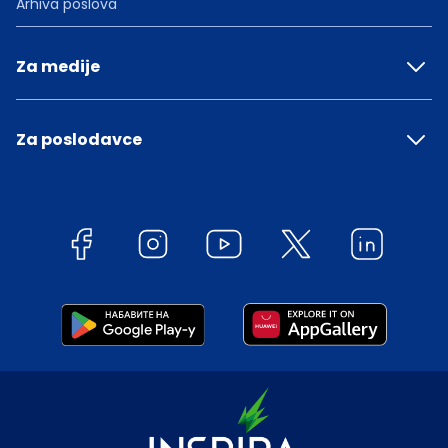
Arhiva poslova
Za medije
Za poslodavce