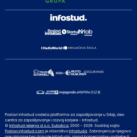
Poslovi Infostud vodeća platforma za zapošljavanje u Srbiji, deo
centra za zapošljavanje i razvoj karijere - Infostud.
©
Infostud rešenja d.o.o. Subotica
, 2000 -
2026
. Sadržaj sajta
Poslovi.infostud.com
je vlasništvo
Infostuda
. Zabranjeno je njegovo
preuzimanje bez dozvole
Infostuda
, zarad komercijalne upotrebe ili