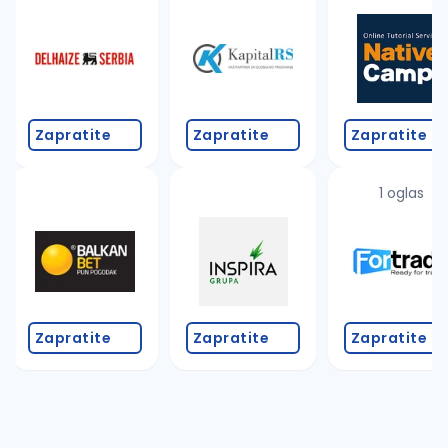
Takođe možete da:
proverite pravopisne greške (koristite č, ć, š, đ, ž,
povećajte radijus za odabrani grad
promenite odabrane filtere pretrage
Zapratite
Zapratite
Zapratite
1 oglas
Zapratite
Zapratite
Zapratite