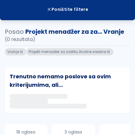
Poništite filtere
Posao
Projekt menadžer za za... Vranje
(0 rezultata)
Vranje
Projekt menadžer za zaštitu životne sredine
Trenutno nemamo poslove sa ovim
kriterijumima, ali...
Ako sačuvate ovu pretragu, obavestićemo vas putem 
uvajte pretragu
18 oglasa
3 oglasa