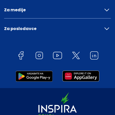
Za medije
Za poslodavce