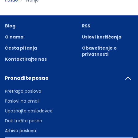
Blog
RSS
O nama
Uslovi korišćenja
Česta pitanja
Obaveštenje o
privatnosti
Kontaktirajte nas
Pronađite posao
Pretraga poslova
Poslovi na email
Upoznajte poslodavce
Dok tražite posao
Arhiva poslova