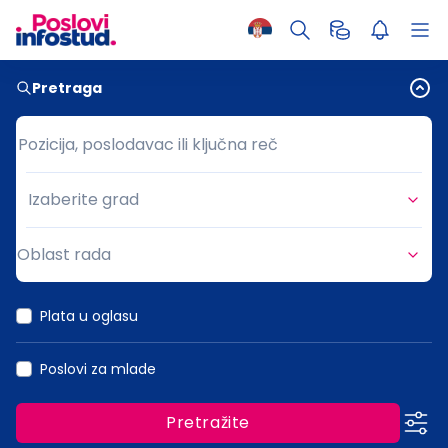
Pretraga
Pozicija, poslodavac ili ključna reč
Pozicija, poslodavac ili ključna reč
Izaberite grad
Grad
Oblast rada
Oblast rada
Plata u oglasu
Poslovi za mlade
Pretražite