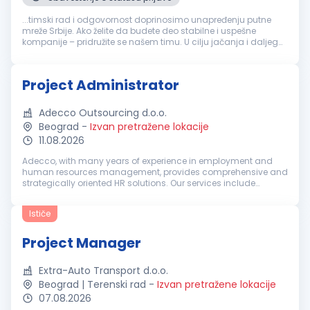
...timski rad i odgovornost doprinosimo unapređenju putne
mreže Srbije. Ako želite da budete deo stabilne i uspešne
kompanije – pridružite se našem timu. U cilju jačanja i daljeg
unapređenja naših timova, tražimo: KOMERCIJALNOG
RUKOVODIOCA
PROJEKTA
...
Project Administrator
Adecco Outsourcing d.o.o.
Beograd
-
Izvan pretražene lokacije
11.08.2026
Adecco, with many years of experience in employment and
human resources management, provides comprehensive and
strategically oriented HR solutions. Our services include
recruitment and selection, temporary employment,
outsourcing, outplacement, HR co...
Ističe
Project Manager
Extra-Auto Transport d.o.o.
Beograd | Terenski rad
-
Izvan pretražene lokacije
07.08.2026