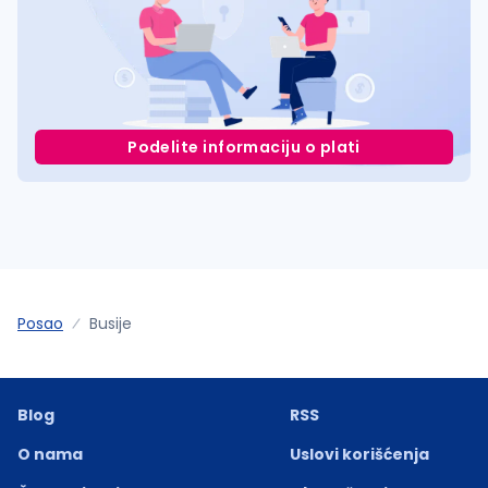
Podelite informaciju o plati
Posao
Busije
Blog
RSS
O nama
Uslovi korišćenja