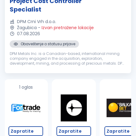
Project Cost Controller
Specialist
DPM Crni Vrh d.o.o.
Žagubica
-
Izvan pretražene lokacije
07.08.2026
Obaveštenje o statusu prijave
DPM Metals Inc. is a Canadian-based, international mining
company engaged in the acquisition, exploration,
development, mining, and processing of precious metals. DPM
operates across Serbia, Bulgaria, Bosnia and Ecuador with
headquarters in Toronto, ...
1 oglas
Zapratite
Zapratite
Zapratite