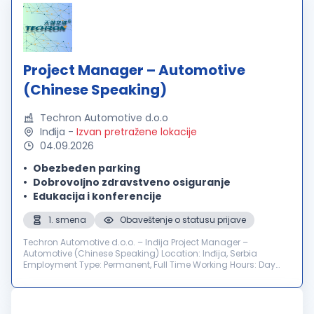
Project Manager – Automotive
(Chinese Speaking)
Techron Automotive d.o.o
Inđija
-
Izvan pretražene lokacije
04.09.2026
Obezbeđen parking
Dobrovoljno zdravstveno osiguranje
Edukacija i konferencije
1. smena
Obaveštenje o statusu prijave
Techron Automotive d.o.o. – Inđija Project Manager –
Automotive (Chinese Speaking) Location: Inđija, Serbia
Employment Type: Permanent, Full Time Working Hours: Day
Shift Number of Positions: 1 Application Deadline: 01.09.2026.
About Us Techron Autom...