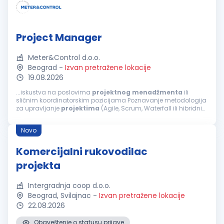
Project Manager
Meter&Control d.o.o.
Beograd
-
Izvan pretražene lokacije
19.08.2026
...iskustva na poslovima
projektnog
menadžmenta
ili
sličnim koordinatorskim pozicijama Poznavanje metodologija
za upravljanje
projektima
(Agile, Scrum, Waterfall ili hibridni
pristup) Dobre organizacione sposobnosti, razvijen osećaj za
prioritete i pažnju...
Novo
Komercijalni rukovodilac
projekta
Intergradnja coop d.o.o.
Beograd, Svilajnac
-
Izvan pretražene lokacije
22.08.2026
Obaveštenje o statusu prijave