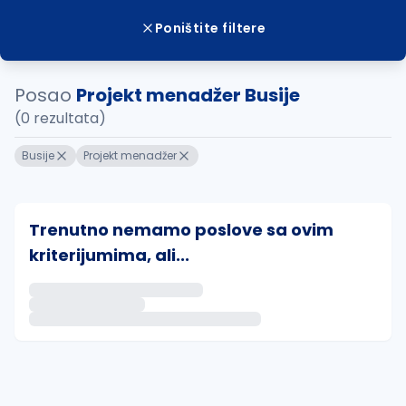
Poništite filtere
Posao
Projekt menadžer Busije
(0 rezultata)
Busije
Projekt menadžer
Trenutno nemamo poslove sa ovim
kriterijumima, ali...
Ako sačuvate ovu pretragu, obavestićemo vas putem 
uvajte pretragu