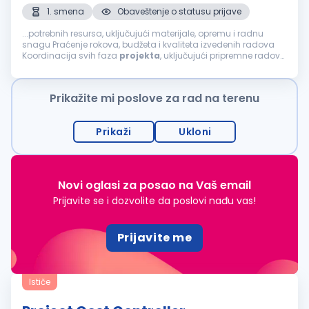
1. smena
Obaveštenje o statusu prijave
...potrebnih resursa, uključujući materijale, opremu i radnu
snagu Praćenje rokova, budžeta i kvaliteta izvedenih radova
Koordinacija svih faza
projekta
, uključujući pripremne radove,
izgradnju i završne radove Koordinacija izvođača,
podizvođača...
Prikažite mi poslove za rad na terenu
Prikaži
Ukloni
Novi oglasi za posao na Vaš email
Prijavite se i dozvolite da poslovi nađu vas!
Prijavite me
Ističe