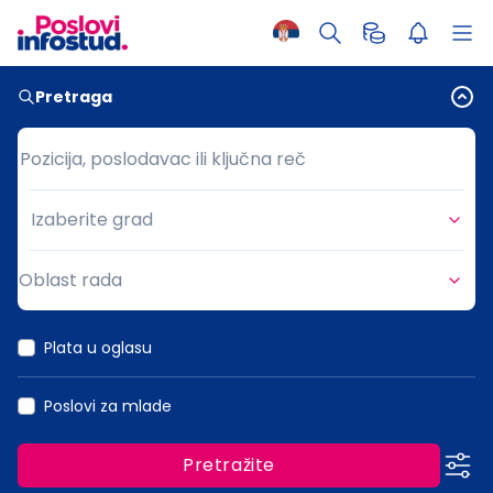
Pretraga
Pozicija, poslodavac ili ključna reč
Pozicija, poslodavac ili ključna reč
Izaberite grad
Grad
Oblast rada
Oblast rada
Plata u oglasu
Poslovi za mlade
Pretražite