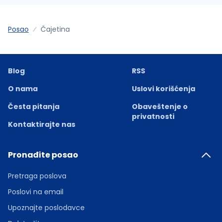
Posao
Čajetina
Blog
RSS
O nama
Uslovi korišćenja
Česta pitanja
Obaveštenje o
privatnosti
Kontaktirajte nas
Pronađite posao
Pretraga poslova
Poslovi na email
Upoznajte poslodavce