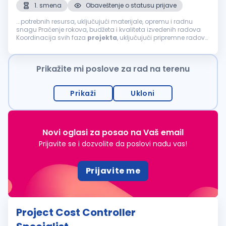
1. smena
Obaveštenje o statusu prijave
...potrebnih resursa, uključujući materijale, opremu i radnu
snagu Praćenje rokova, budžeta i kvaliteta izvedenih radova
Koordinacija svih faza
projekta
, uključujući pripremne radove,
izgradnju i završne radove Koordinacija izvođača,
podizvođača...
Prikažite mi poslove za rad na terenu
Prikaži
Ukloni
Novi oglasi za posao na Vaš email
Prijavite se i dozvolite da poslovi nađu vas!
Prijavite me
Project Cost Controller