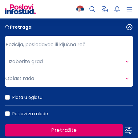
Pretraga
Pozicija, poslodavac ili ključna reč
Pozicija, poslodavac ili ključna reč
Izaberite grad
Grad
Oblast rada
Oblast rada
Plata u oglasu
Poslovi za mlade
Pretražite