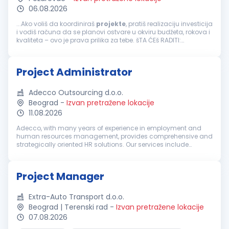
06.08.2026
...Ako voliš da koordiniraš
projekte
, pratiš realizaciju investicija
i vodiš računa da se planovi ostvare u okviru budžeta, rokova i
kvaliteta – ovo je prava prilika za tebe. šTA ĆEš RADITI:
Učestvovaćeš u planiranju, realizaciji i praćenju...
Project Administrator
Adecco Outsourcing d.o.o.
Beograd
-
Izvan pretražene lokacije
11.08.2026
Adecco, with many years of experience in employment and
human resources management, provides comprehensive and
strategically oriented HR solutions. Our services include
recruitment and selection, temporary employment,
outsourcing, outplacement, HR co...
Project Manager
Extra-Auto Transport d.o.o.
Beograd | Terenski rad
-
Izvan pretražene lokacije
07.08.2026