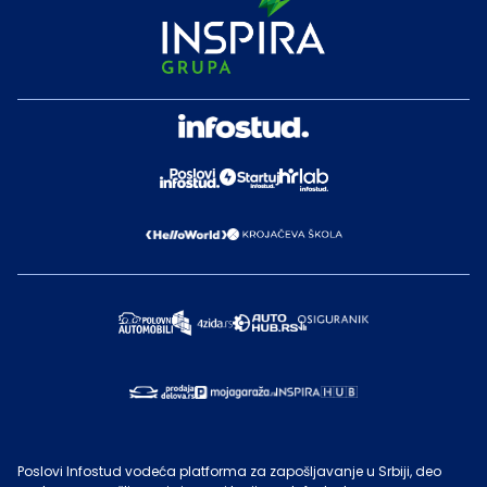
Poslovi Infostud vodeća platforma za zapošljavanje u Srbiji, deo