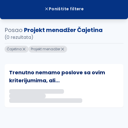
Poništite filtere
Posao
Projekt menadžer Čajetina
(0 rezultata)
Čajetina
Projekt menadžer
Trenutno nemamo poslove sa ovim
kriterijumima, ali...
Ako sačuvate ovu pretragu, obavestićemo vas putem 
uvajte pretragu