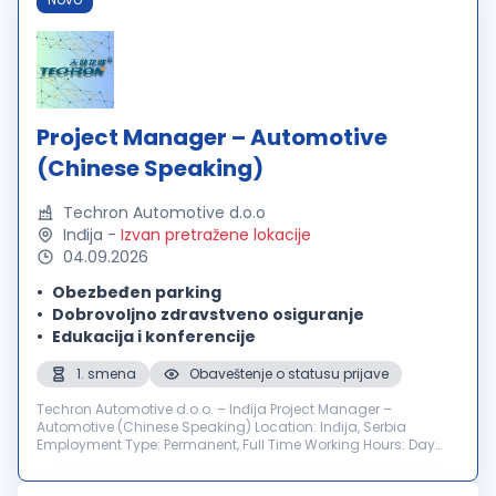
Project Manager – Automotive
(Chinese Speaking)
Techron Automotive d.o.o
Inđija
-
Izvan pretražene lokacije
04.09.2026
Obezbeđen parking
Dobrovoljno zdravstveno osiguranje
Edukacija i konferencije
1. smena
Obaveštenje o statusu prijave
Techron Automotive d.o.o. – Inđija Project Manager –
Automotive (Chinese Speaking) Location: Inđija, Serbia
Employment Type: Permanent, Full Time Working Hours: Day
Shift Number of Positions: 1 Application Deadline: 01.09.2026.
About Us Techron Autom...