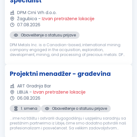
Specialist
DPM Crni Vrh d.o.o.
Žagubica
-
Izvan pretražene lokacije
07.08.2026
Obaveštenje o statusu prijave
DPM Metals Inc. is a Canadian-based, international mining
company engaged in the acquisition, exploration,
development, mining, and processing of precious metals. DPM
operates across Serbia, Bulgaria, Bosnia and Ecuador with
headquarters in Toronto, ...
Projektni menadžer - građevina
ART Gradnja Bar
LIBIJA
-
Izvan pretražene lokacije
06.08.2026
1. smena
Obaveštenje o statusu prijave
...ime na tržištu i ostvarili dugogodišnju i uspješnu saradnju sa
prestižnim partnerima iz Libije, čime smo dodatno potvrdili naš
profesionalizam i posvećenost. Sa velikim zadovoljstvom
objavljujemo oglas za otvorenu poziciju
Projektni