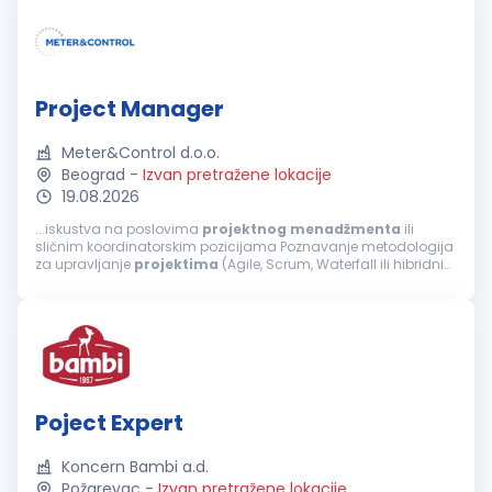
Project Manager
Meter&Control d.o.o.
Beograd
-
Izvan pretražene lokacije
19.08.2026
...iskustva na poslovima
projektnog
menadžmenta
ili
sličnim koordinatorskim pozicijama Poznavanje metodologija
za upravljanje
projektima
(Agile, Scrum, Waterfall ili hibridni
pristup) Dobre organizacione sposobnosti, razvijen osećaj za
prioritete i pažnju...
Poject Expert
Koncern Bambi a.d.
Požarevac
-
Izvan pretražene lokacije