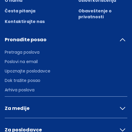
O nama
Uslovi korišćenja
Česta pitanja
Obaveštenje o
privatnosti
Kontaktirajte nas
Pronađite posao
Pretraga poslova
Poslovi na email
Upoznajte poslodavce
Dok tražite posao
Arhiva poslova
Za medije
Za poslodavce