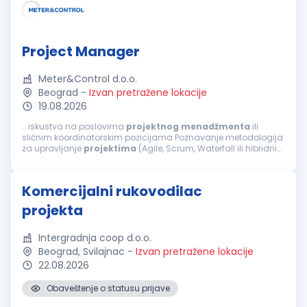
Project Manager
Meter&Control d.o.o.
Beograd
-
Izvan pretražene lokacije
19.08.2026
...iskustva na poslovima
projektnog
menadžmenta
ili
sličnim koordinatorskim pozicijama Poznavanje metodologija
za upravljanje
projektima
(Agile, Scrum, Waterfall ili hibridni
pristup) Dobre organizacione sposobnosti, razvijen osećaj za
prioritete i pažnju...
Komercijalni rukovodilac
projekta
Intergradnja coop d.o.o.
Beograd, Svilajnac
-
Izvan pretražene lokacije
22.08.2026
Obaveštenje o statusu prijave