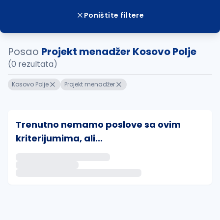
Poništite filtere
Posao
Projekt menadžer Kosovo Polje
(0 rezultata)
Kosovo Polje
Projekt menadžer
Trenutno nemamo poslove sa ovim
kriterijumima, ali...
Ako sačuvate ovu pretragu, obavestićemo vas putem 
uvajte pretragu