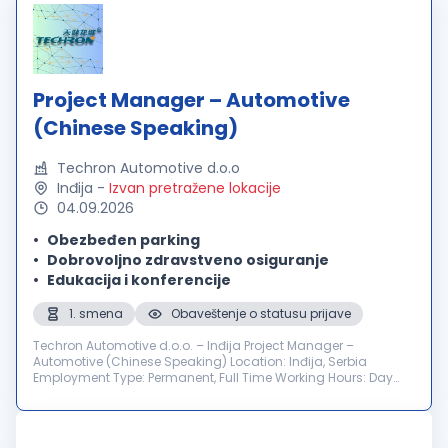
Project Manager – Automotive
(Chinese Speaking)
Techron Automotive d.o.o
Inđija
-
Izvan pretražene lokacije
04.09.2026
Obezbeđen parking
Dobrovoljno zdravstveno osiguranje
Edukacija i konferencije
1. smena
Obaveštenje o statusu prijave
Techron Automotive d.o.o. – Inđija Project Manager –
Automotive (Chinese Speaking) Location: Inđija, Serbia
Employment Type: Permanent, Full Time Working Hours: Day
Shift Number of Positions: 1 Application Deadline: 01.09.2026.
About Us Techron Autom...