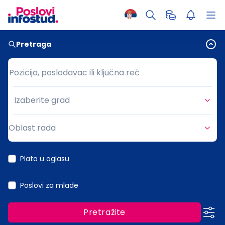
Pretraga
Pozicija, poslodavac ili ključna reč
Pozicija, poslodavac ili ključna reč
Izaberite grad
Grad
Oblast rada
Oblast rada
Plata u oglasu
Poslovi za mlade
Pretražite