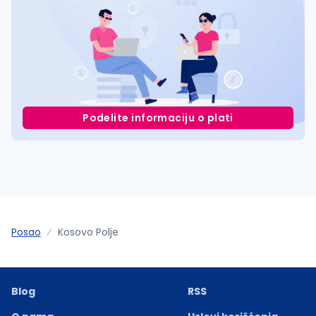
Podelite informaciju o plati
Posao
Kosovo Polje
Blog
RSS