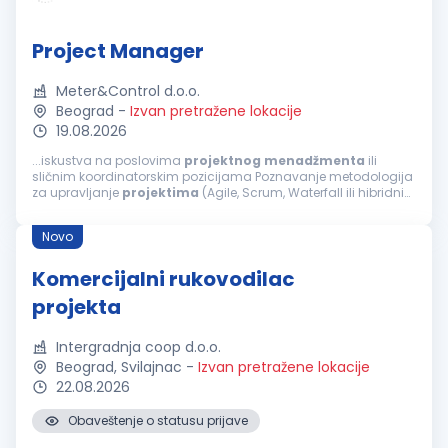
Project Manager
Meter&Control d.o.o.
Beograd
-
Izvan pretražene lokacije
19.08.2026
...iskustva na poslovima
projektnog
menadžmenta
ili
sličnim koordinatorskim pozicijama Poznavanje metodologija
za upravljanje
projektima
(Agile, Scrum, Waterfall ili hibridni
pristup) Dobre organizacione sposobnosti, razvijen osećaj za
prioritete i pažnju...
Novo
Komercijalni rukovodilac
projekta
Intergradnja coop d.o.o.
Beograd, Svilajnac
-
Izvan pretražene lokacije
22.08.2026
Obaveštenje o statusu prijave