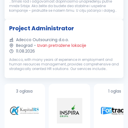
...timski rad i odgovornost doprinosimo unapređenju putne
mreže Srbije. Ako želite da budete deo stabilne i uspešne
kompanije – pridružite se našem timu. U cilju jačanja i daljeg
unapređenja naših timova, tražimo: KOMERCIJALNOG
RUKOVODIOCA
PROJEKTA
...
Project Administrator
Adecco Outsourcing d.o.o.
Beograd
-
Izvan pretražene lokacije
11.08.2026
Adecco, with many years of experience in employment and
human resources management, provides comprehensive and
strategically oriented HR solutions. Our services include
recruitment and selection, temporary employment,
outsourcing, outplacement, HR co...
3 oglasa
1 oglas