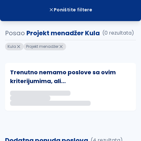
Poništite filtere
Posao
Projekt menadžer Kula
(0 rezultata)
Kula
Projekt menadžer
Trenutno nemamo poslove sa ovim
kriterijumima, ali...
Ako sačuvate ovu pretragu, obavestićemo vas putem 
uvajte pretragu
Dodatna ponuda poslova
(4 rezultata)