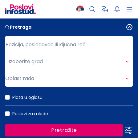
Pretraga
Pozicija, poslodavac ili ključna reč
Pozicija, poslodavac ili ključna reč
Izaberite grad
Grad
Oblast rada
Oblast rada
Plata u oglasu
Poslovi za mlade
Pretražite