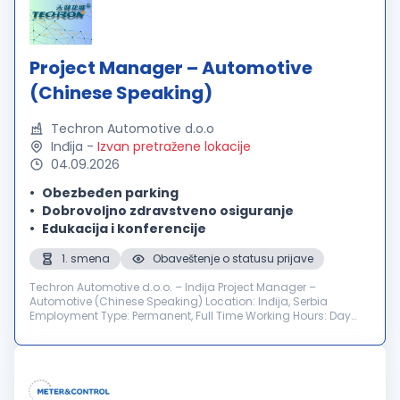
Project Manager – Automotive
(Chinese Speaking)
Techron Automotive d.o.o
Inđija
-
Izvan pretražene lokacije
04.09.2026
Obezbeđen parking
Dobrovoljno zdravstveno osiguranje
Edukacija i konferencije
1. smena
Obaveštenje o statusu prijave
Techron Automotive d.o.o. – Inđija Project Manager –
Automotive (Chinese Speaking) Location: Inđija, Serbia
Employment Type: Permanent, Full Time Working Hours: Day
Shift Number of Positions: 1 Application Deadline: 01.09.2026.
About Us Techron Autom...