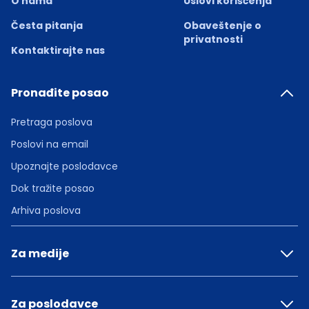
O nama
Uslovi korišćenja
Česta pitanja
Obaveštenje o
privatnosti
Kontaktirajte nas
Pronađite posao
Pretraga poslova
Poslovi na email
Upoznajte poslodavce
Dok tražite posao
Arhiva poslova
Za medije
Za poslodavce