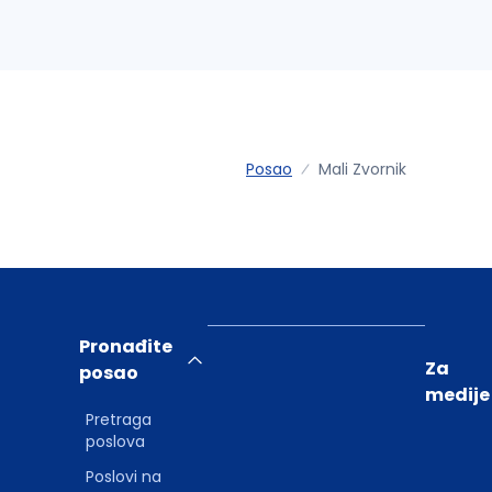
Posao
Mali Zvornik
Pronađite
Za
posao
medije
Pretraga
poslova
Poslovi na