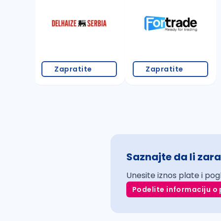
Zapratite
Zapratite
Saznajte da li zara
Unesite iznos plate i pog
Podelite informaciju o 