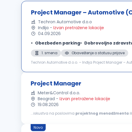
Project Manager – Automotive (
Techron Automotive d.o.o
Inđija
-
Izvan pretražene lokacije
04.09.2026
Obezbeđen parking
Dobrovoljno zdravst
1. smena
Obaveštenje o statusu prijave
Techron Automotive d.o.o. – Inđija Project Manager – Au
Hours: Day Shift Number of Positions: 1 Application Deadl
Project Manager
Meter&Control d.o.o.
Beograd
-
Izvan pretražene lokacije
19.08.2026
...iskustva na poslovima
projektnog
menadžmenta
i
Scrum, Waterfall ili hibridni pristup) Dobre organizacione 
Novo