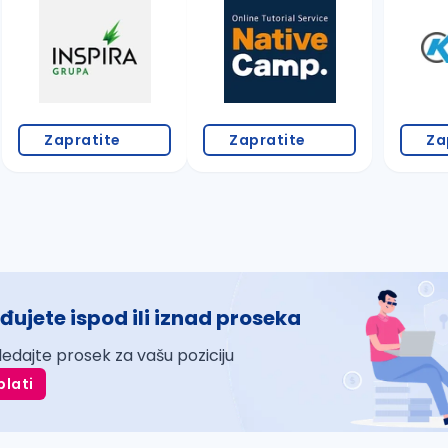
Zapratite
Zapratite
Za
đujete ispod ili iznad proseka
ledajte prosek za vašu poziciju
plati