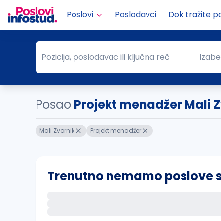
Poslovi
Poslodavci
Dok tražite p
Pozicija, poslodavac ili ključna reč
Izabe
Pozicija, poslodavac ili ključna reč
Grad
Posao
Projekt menadžer Mali Z
Mali Zvornik
Projekt menadžer
Trenutno nemamo poslove sa 
Ako sačuvate ovu pretragu, obavestićemo va