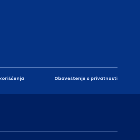
 korišćenja
Obaveštenje o privatnosti