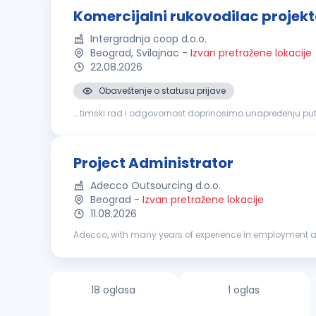
Komercijalni rukovodilac projek
Intergradnja coop d.o.o.
Beograd, Svilajnac
-
Izvan pretražene lokacije
22.08.2026
Obaveštenje o statusu prijave
...timski rad i odgovornost doprinosimo unapređenju putne
unapređenja naših timova, tražimo: KOMERCIJALNOG 
Project Administrator
Adecco Outsourcing d.o.o.
Beograd
-
Izvan pretražene lokacije
11.08.2026
Adecco, with many years of experience in employment a
recruitment and selection, temporary employment, outso
18 oglasa
1 oglas