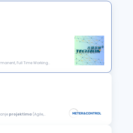
ermanent, Full Time Working
janje
projektima
(Agile,