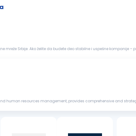
ta
 mreže Srbije. Ako želite da budete deo stabilne i uspešne kompanije – pri
RUKOVODIOCA
PROJEKTA
...
nd human resources management, provides comprehensive and strategical
urcing, outplacement, HR co...