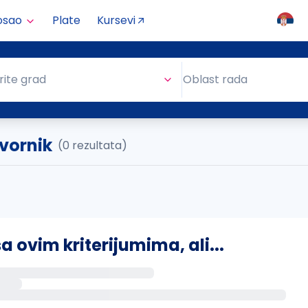
osao
Plate
Kursevi
Oblast rada
rite grad
Oblast rada
vornik
(0 rezultata)
ovim kriterijumima, ali...
s putem email-a kada se pojave novi poslovi.