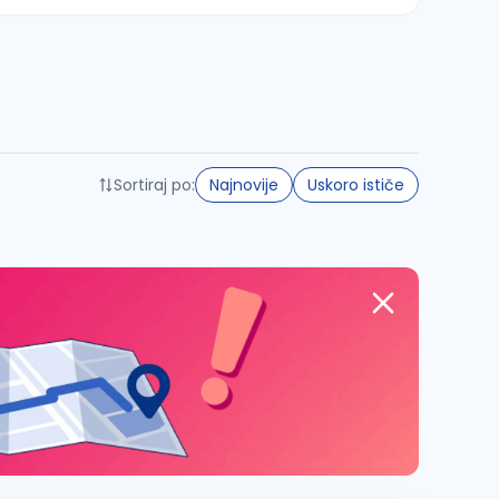
Sortiraj po:
Najnovije
Uskoro ističe