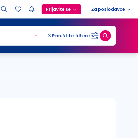
Prijavite se
Za poslodavce
Poništite filtere