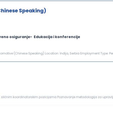
Chinese Speaking)
veno osiguranje
Edukacija i konferencije
tomotive (Chinese Speaking) Location: Inđija, Serbia Employment Type: P
ine: 01.09.2026. About Us Techron Autom...
li sličnim koordinatorskim pozicijama Poznavanje metodologija za upravl
sposobnosti, razvijen osećaj za prioritete i pažnju...