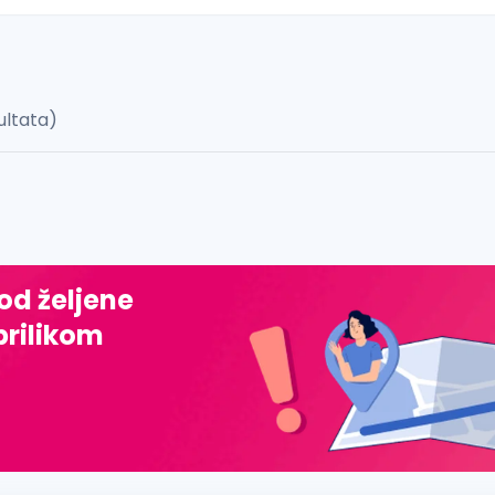
ultata)
 š, đ, ž, dž)
 od željene
prilikom