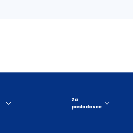
Za
poslodavce