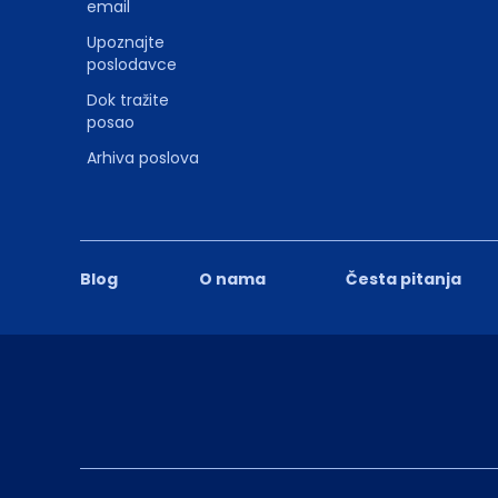
email
Upoznajte
poslodavce
Dok tražite
posao
Arhiva poslova
Blog
O nama
Česta pitanja