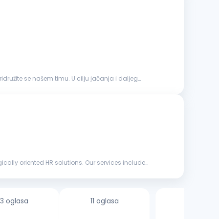
družite se našem timu. U cilju jačanja i daljeg
ly oriented HR solutions. Our services include
3 oglasa
11 oglasa
1 oglas