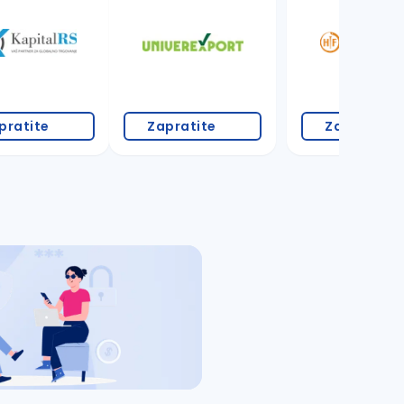
pratite
Zapratite
Zapratite