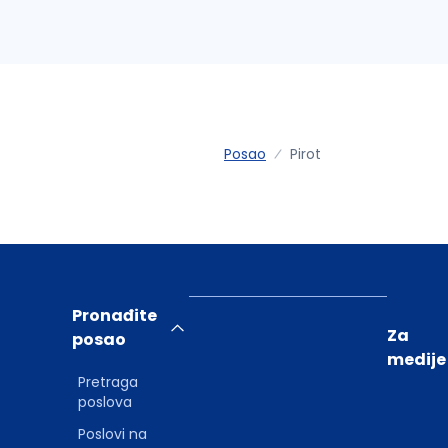
Posao
Pirot
Pronađite
Za
posao
medije
Pretraga
poslova
Poslovi na