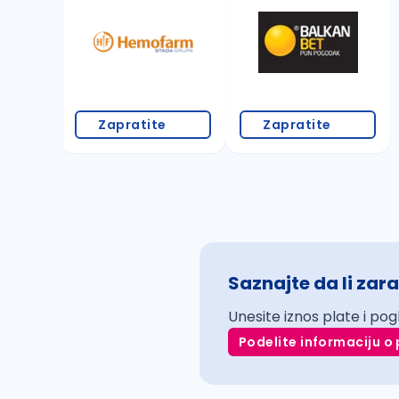
Zapratite
Zapratite
Saznajte da li zara
Unesite iznos plate i pog
Podelite informaciju o 