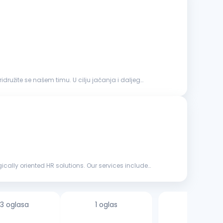
družite se našem timu. U cilju jačanja i daljeg
ly oriented HR solutions. Our services include
3 oglasa
1 oglas
18 oglasa