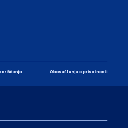
 korišćenja
Obaveštenje o privatnosti