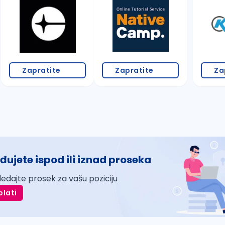
Zapratite
Zapratite
Za
đujete ispod ili iznad proseka
ledajte prosek za vašu poziciju
plati