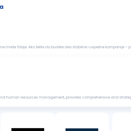
ta
 mreže Srbije. Ako želite da budete deo stabilne i uspešne kompanije – pri
RUKOVODIOCA
PROJEKTA
...
nd human resources management, provides comprehensive and strategical
urcing, outplacement, HR co...