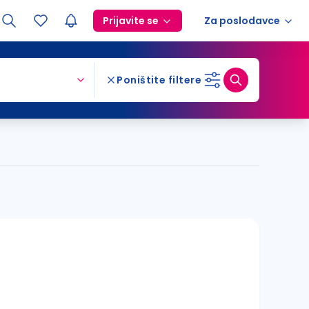
Prijavite se
Za poslodavce
Poništite filtere