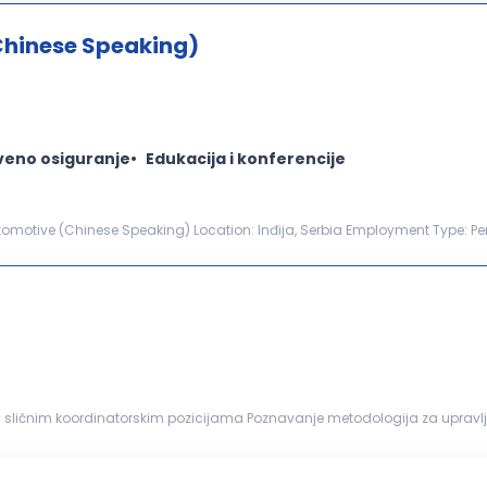
Chinese Speaking)
veno osiguranje
Edukacija i konferencije
tomotive (Chinese Speaking) Location: Inđija, Serbia Employment Type: P
ine: 01.09.2026. About Us Techron Autom...
li sličnim koordinatorskim pozicijama Poznavanje metodologija za upravl
sposobnosti, razvijen osećaj za prioritete i pažnju...