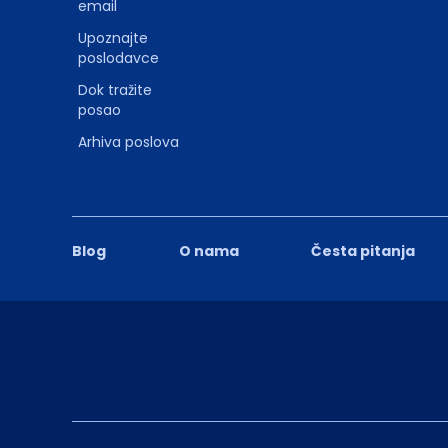
email
Upoznajte
poslodavce
Dok tražite
posao
Arhiva poslova
Blog
O nama
Česta pitanja