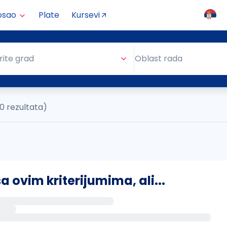
osao
Plate
Kursevi
Oblast rada
rite grad
Oblast rada
0 rezultata)
ovim kriterijumima, ali...
s putem email-a kada se pojave novi poslovi.