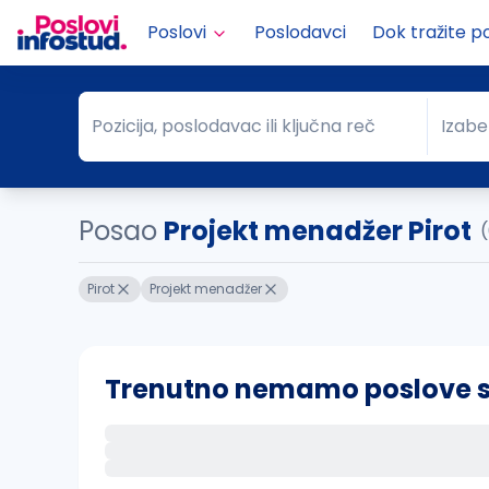
Poslovi
Poslodavci
Dok tražite p
Pozicija, poslodavac ili ključna reč
Izabe
Pozicija, poslodavac ili ključna reč
Grad
Posao
Projekt menadžer Pirot
(
Pirot
Projekt menadžer
Trenutno nemamo poslove sa 
Ako sačuvate ovu pretragu, obavestićemo va