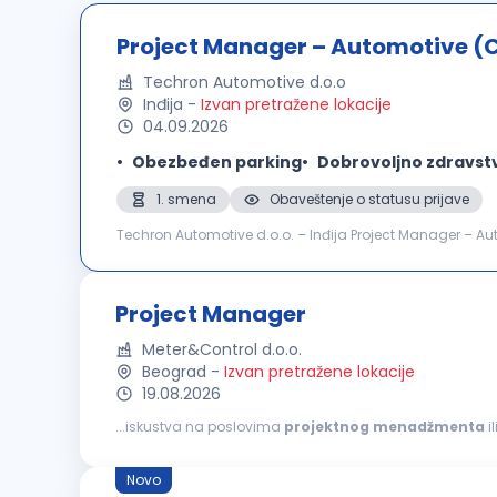
Project Manager – Automotive (
Techron Automotive d.o.o
Inđija
-
Izvan pretražene lokacije
04.09.2026
Obezbeđen parking
Dobrovoljno zdravst
1. smena
Obaveštenje o statusu prijave
Techron Automotive d.o.o. – Inđija Project Manager – Au
Hours: Day Shift Number of Positions: 1 Application Deadl
Project Manager
Meter&Control d.o.o.
Beograd
-
Izvan pretražene lokacije
19.08.2026
...iskustva na poslovima
projektnog
menadžmenta
i
Scrum, Waterfall ili hibridni pristup) Dobre organizacione 
Novo