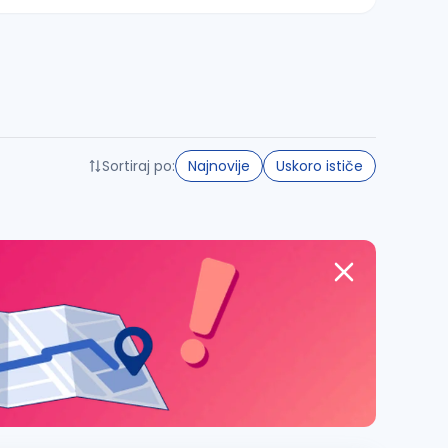
Sortiraj po:
Najnovije
Uskoro ističe