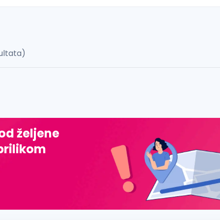
ultata)
 š, đ, ž, dž)
 od željene
prilikom