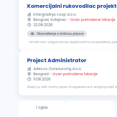
Komercijalni rukovodilac projek
Intergradnja coop d.o.o.
Beograd, Svilajnac
-
Izvan pretražene lokacije
22.08.2026
Obaveštenje o statusu prijave
...timski rad i odgovornost doprinosimo unapređenju putne
unapređenja naših timova, tražimo: KOMERCIJALNOG 
Project Administrator
Adecco Outsourcing d.o.o.
Beograd
-
Izvan pretražene lokacije
11.08.2026
Adecco, with many years of experience in employment a
recruitment and selection, temporary employment, outso
1 oglas