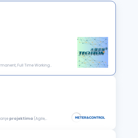
ermanent, Full Time Working
janje
projektima
(Agile,