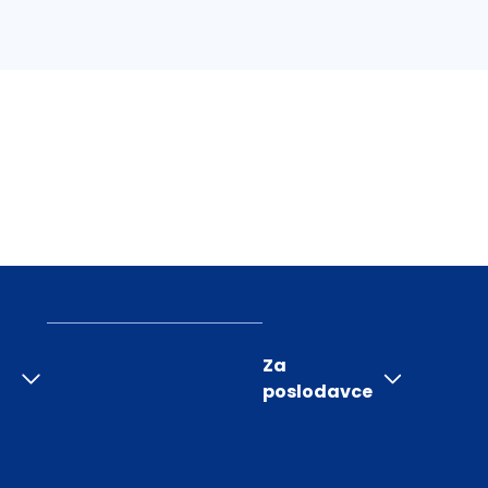
Za
poslodavce