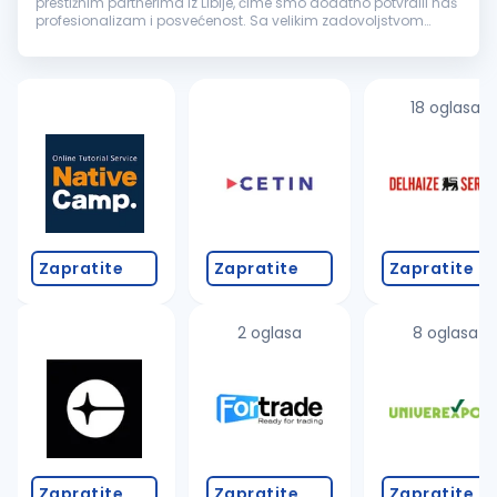
prestižnim partnerima iz Libije, čime smo dodatno potvrdili naš
profesionalizam i posvećenost. Sa velikim zadovoljstvom
objavljujemo oglas za otvorenu poziciju
Projektni
menadžer
...
18 oglasa
Zapratite
Zapratite
Zapratite
2 oglasa
8 oglasa
Zapratite
Zapratite
Zapratite