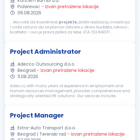
Koncern Bambi a.d.
Požarevac
-
Izvan pretražene lokacije
06.08.2026
...Ako voliš da koordiniraš
projekte
, pratiš realizaciju investicija
i vodiš računa da se planovi ostvare u okviru budžeta, rokova i
kvaliteta – ovo je prava prilika za tebe. šTA ĆEš RADITI:
Učestvovaćeš u planiranju, realizaciji i praćenju...
Project Administrator
Adecco Outsourcing d.o.o.
Beograd
-
Izvan pretražene lokacije
11.08.2026
Adecco, with many years of experience in employment and
human resources management, provides comprehensive and
strategically oriented HR solutions. Our services include
recruitment and selection, temporary employment,
outsourcing, outplacement, HR co...
Project Manager
Extra-Auto Transport d.o.o.
Beograd | Terenski rad
-
Izvan pretražene lokacije