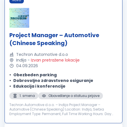
Project Manager – Automotive
(Chinese Speaking)
Techron Automotive d.o.o
Inđija
-
Izvan pretražene lokacije
04.09.2026
Obezbeđen parking
Dobrovoljno zdravstveno osiguranje
Edukacija i konferencije
1. smena
Obaveštenje o statusu prijave
Techron Automotive d.o.o. – Inđija Project Manager –
Automotive (Chinese Speaking) Location: Inđija, Serbia
Employment Type: Permanent, Full Time Working Hours: Day
Shift Number of Positions: 1 Application Deadline: 01.09.2026.
About Us Techron Autom...