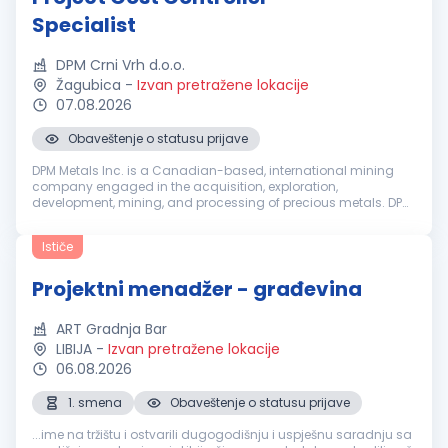
Specialist
DPM Crni Vrh d.o.o.
Žagubica
-
Izvan pretražene lokacije
07.08.2026
Obaveštenje o statusu prijave
DPM Metals Inc. is a Canadian-based, international mining
company engaged in the acquisition, exploration,
development, mining, and processing of precious metals. DPM
operates across Serbia, Bulgaria, Bosnia and Ecuador with
headquarters in Toronto, ...
Ističe
Projektni menadžer - građevina
ART Gradnja Bar
LIBIJA
-
Izvan pretražene lokacije
06.08.2026
1. smena
Obaveštenje o statusu prijave
...ime na tržištu i ostvarili dugogodišnju i uspješnu saradnju sa