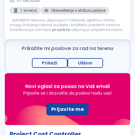
07.08.2026
1. smena
Obaveštenje o statusu prijave
...potrebnih resursa, uključujući materijale, opremu i radnu
snagu Praćenje rokova, budžeta i kvaliteta izvedenih radova
Koordinacija svih faza
projekta
, uključujući pripremne radove,
izgradnju i završne radove Koordinacija izvođača,
podizvođača...
Prikažite mi poslove za rad na terenu
Prikaži
Ukloni
Novi oglasi za posao na Vaš email
Prijavite se i dozvolite da poslovi nađu vas!
Prijavite me
Project Cost Controller