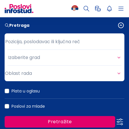
Pretraga
Pozicija, poslodavac ili ključna reč
Pozicija, poslodavac ili ključna reč
Izaberite grad
Grad
Oblast rada
Oblast rada
Plata u oglasu
Poslovi za mlade
Pretražite