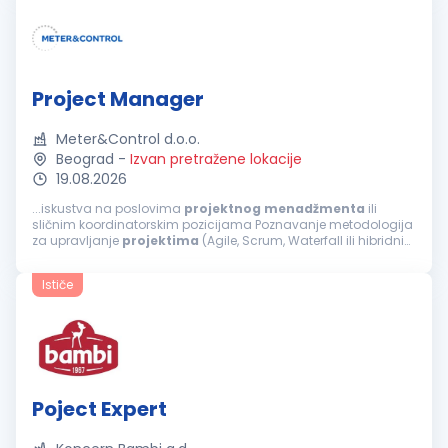
Project Manager
Meter&Control d.o.o.
Beograd
-
Izvan pretražene lokacije
19.08.2026
...iskustva na poslovima
projektnog
menadžmenta
ili
sličnim koordinatorskim pozicijama Poznavanje metodologija
za upravljanje
projektima
(Agile, Scrum, Waterfall ili hibridni
pristup) Dobre organizacione sposobnosti, razvijen osećaj za
prioritete i pažnju...
Ističe
Poject Expert