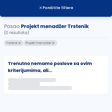
Poništite filtere
Posao
Projekt menadžer Trstenik
(0 rezultata)
Trstenik
Projekt menadžer
Trenutno nemamo poslove sa ovim
kriterijumima, ali...
Ako sačuvate ovu pretragu, obavestićemo vas putem 
uvajte pretragu