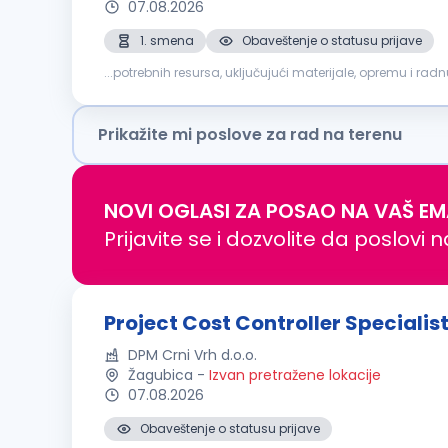
07.08.2026
1. smena
Obaveštenje o statusu prijave
...potrebnih resursa, uključujući materijale, opremu i ra
izgradnju i završne radove Koordinacija izvođača, podiz
Prikažite mi poslove za rad na terenu
NOVI OGLASI ZA POSAO NA VAŠ EM
Prijavite se i dozvolite da poslovi 
Project Cost Controller Specialis
DPM Crni Vrh d.o.o.
Žagubica
-
Izvan pretražene lokacije
07.08.2026
Obaveštenje o statusu prijave