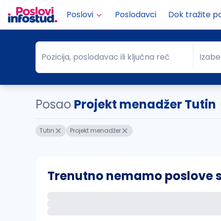
Poslovi
Poslodavci
Dok tražite p
Pozicija, poslodavac ili ključna reč
Izabe
Pozicija, poslodavac ili ključna reč
Grad
Posao
Projekt menadžer Tutin
Tutin
Projekt menadžer
Trenutno nemamo poslove sa 
Ako sačuvate ovu pretragu, obavestićemo va