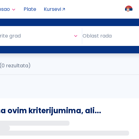
osao
Plate
Kursevi
Oblast rada
rite grad
Oblast rada
(0 rezultata)
ovim kriterijumima, ali...
s putem email-a kada se pojave novi poslovi.