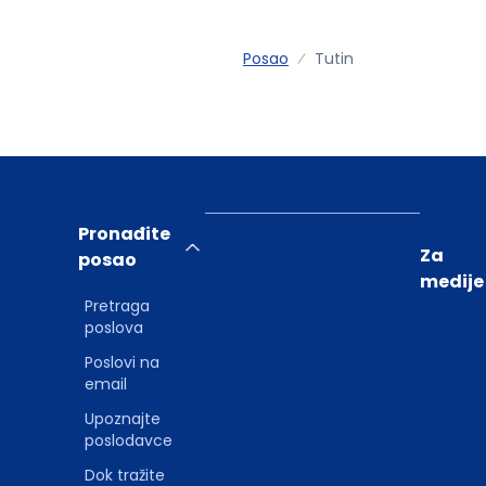
Posao
Tutin
Pronađite
Za
posao
medije
Pretraga
poslova
Poslovi na
email
Upoznajte
poslodavce
Dok tražite