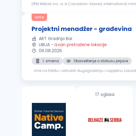
DPM Metals Inc. is a Canadian-based, international min
across Serbia, Bulgaria, Bosnia and Ecuador with headqua
Ističe
Projektni menadžer - građevina
ART Gradnja Bar
LIBIJA
-
Izvan pretražene lokacije
06.08.2026
1. smena
Obaveštenje o statusu prijave
...ime na tržištu i ostvarili dugogodišnju i uspješnu sar
objavljujemo oglas za otvorenu poziciju
Projektni
men
17 oglasa