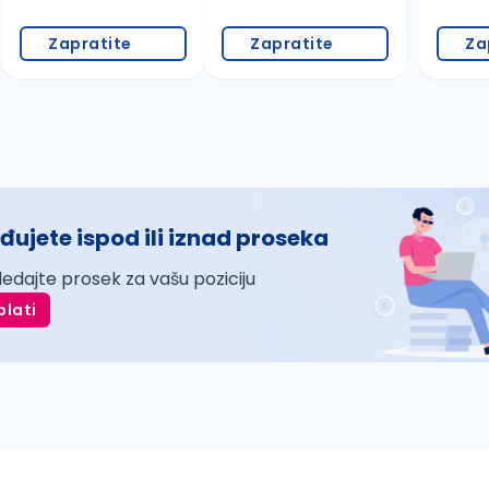
Zapratite
Zapratite
Za
đujete ispod ili iznad proseka
ledajte prosek za vašu poziciju
plati