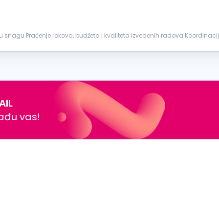
dnu snagu Praćenje rokova, budžeta i kvaliteta izvedenih radova Koordinaci
vođača...
AIL
nađu vas!
t