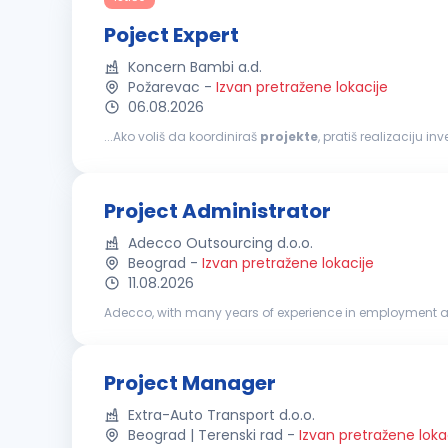
Poject Expert
Koncern Bambi a.d.
Požarevac
-
Izvan pretražene lokacije
06.08.2026
...Ako voliš da koordiniraš
projekte
, pratiš realizaciju i
tebe. šTA ĆEš RADITI: Učestvovaćeš u planiranju, realiz
Project Administrator
Adecco Outsourcing d.o.o.
Beograd
-
Izvan pretražene lokacije
11.08.2026
Adecco, with many years of experience in employment a
recruitment and selection, temporary employment, outso
Project Manager
Extra-Auto Transport d.o.o.
Beograd | Terenski rad
-
Izvan pretražene loka