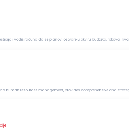
nvesticija i vodiš računa da se planovi ostvare u okviru budžeta, rokova i kval
aciji i praćenju...
nd human resources management, provides comprehensive and strategical
urcing, outplacement, HR co...
cije