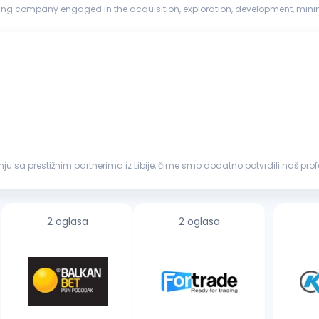
ing company engaged in the acquisition, exploration, development, mini
rters in Toronto, ...
adnju sa prestižnim partnerima iz Libije, čime smo dodatno potvrdili naš p
adžer
...
2 oglasa
2 oglasa