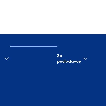
Za
poslodavce