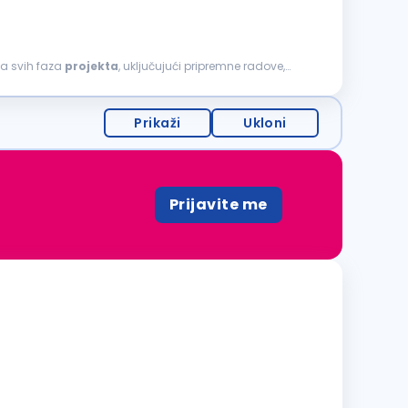
ja svih faza
projekta
, uključujući pripremne radove,
Prikaži
Ukloni
Prijavite me