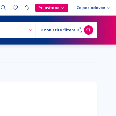
Prijavite se
Za poslodavce
Poništite filtere