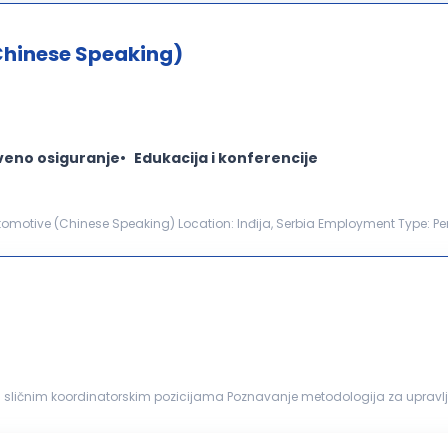
Chinese Speaking)
veno osiguranje
Edukacija i konferencije
tomotive (Chinese Speaking) Location: Inđija, Serbia Employment Type: P
ine: 01.09.2026. About Us Techron Autom...
li sličnim koordinatorskim pozicijama Poznavanje metodologija za upravl
sposobnosti, razvijen osećaj za prioritete i pažnju...