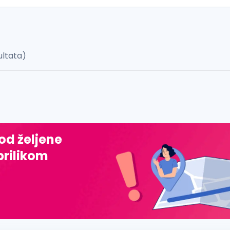
ultata)
 š, đ, ž, dž)
 od željene
prilikom