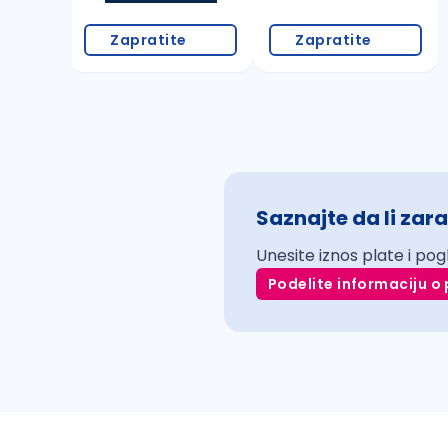
Zapratite
Zapratite
Saznajte da li zara
Unesite iznos plate i pog
Podelite informaciju o 