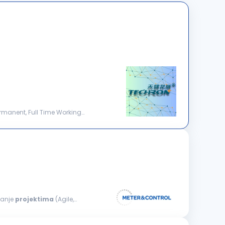
ermanent, Full Time Working
janje
projektima
(Agile,