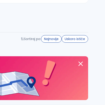
Sortiraj po:
Najnovije
Uskoro ističe