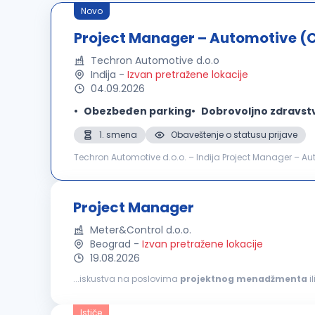
Novo
Project Manager – Automotive (
Techron Automotive d.o.o
Inđija
-
Izvan pretražene lokacije
04.09.2026
Obezbeđen parking
Dobrovoljno zdravst
1. smena
Obaveštenje o statusu prijave
Techron Automotive d.o.o. – Inđija Project Manager – Au
Hours: Day Shift Number of Positions: 1 Application Deadl
Project Manager
Meter&Control d.o.o.
Beograd
-
Izvan pretražene lokacije
19.08.2026
...iskustva na poslovima
projektnog
menadžmenta
i
Scrum, Waterfall ili hibridni pristup) Dobre organizacione 
Ističe