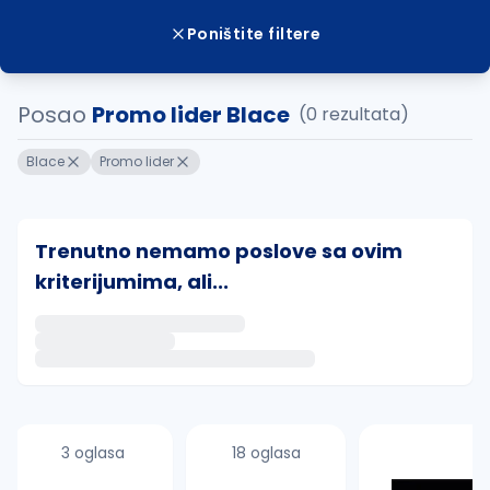
Poništite filtere
Posao
Promo lider Blace
(0 rezultata)
Blace
Promo lider
Trenutno nemamo poslove sa ovim
kriterijumima, ali...
Ako sačuvate ovu pretragu, obavestićemo vas putem 
uvajte pretragu
3 oglasa
18 oglasa