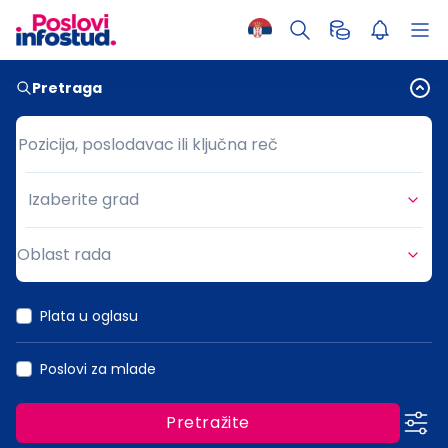
Pretraga
Pozicija, poslodavac ili ključna reč
Pozicija, poslodavac ili ključna reč
Izaberite grad
Grad
Oblast rada
Oblast rada
Plata u oglasu
Poslovi za mlade
Pretražite