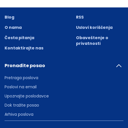
Blog
RSS
O nama
Uslovi korišćenja
Česta pitanja
Obaveštenje o
privatnosti
Kontaktirajte nas
Pronađite posao
Pretraga poslova
Poslovi na email
Upoznajte poslodavce
Dok tražite posao
Arhiva poslova