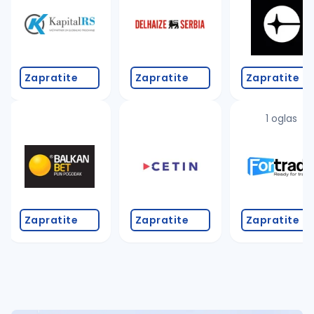
Takođe možete da:
proverite pravopisne greške (koristite č, ć, š, đ, ž,
povećajte radijus za odabrani grad
promenite odabrane filtere pretrage
Zapratite
Zapratite
Zapratite
1 oglas
Zapratite
Zapratite
Zapratite