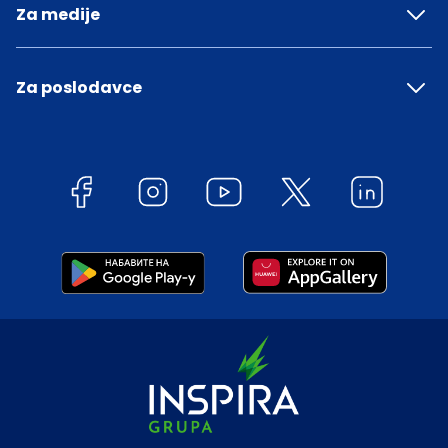
Za medije
Za poslodavce