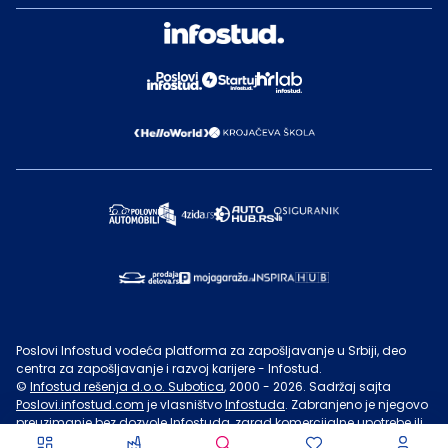
Poslovi Infostud vodeća platforma za zapošljavanje u Srbiji, deo
centra za zapošljavanje i razvoj karijere - Infostud.
©
Infostud rešenja d.o.o. Subotica
, 2000 -
2026
. Sadržaj sajta
Poslovi.infostud.com
je vlasništvo
Infostuda
. Zabranjeno je njegovo
preuzimanje bez dozvole
Infostuda
, zarad komercijalne upotrebe ili
u druge svrhe, osim za lične potrebe posetilaca sajta.
Uslovi