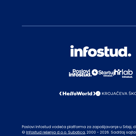
Poslovi Infostud vodeća platforma za zapošljavanje u Srbiji, de
©
Infostud rešenja d.o.o. Subotica
, 2000 -
2026
. Sadržaj sajta