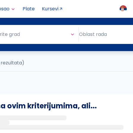
osao
Plate
Kursevi
Oblast rada
rite grad
Oblast rada
 rezultata)
ovim kriterijumima, ali...
s putem email-a kada se pojave novi poslovi.