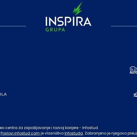
o centra za zapošljavanje i razvoj karijere - Infostud.
Poslovi.infostud.com
je vlasništvo
Infostuda
. Zabranjeno je njegovo preu