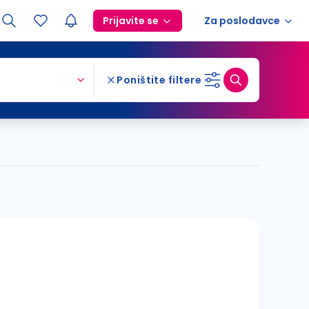
Prijavite se
Za poslodavce
Poništite filtere