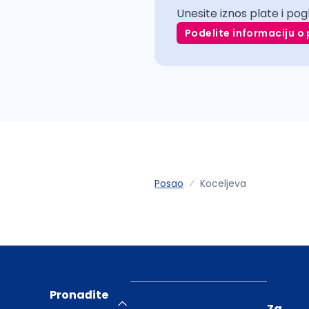
Unesite iznos plate i pog
Podelite informaciju o 
Posao
Koceljeva
Pronađite
Za