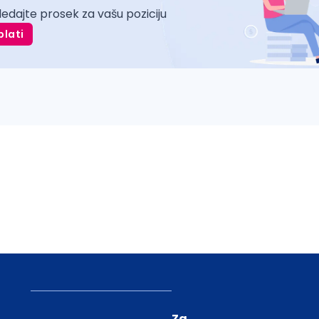
ledajte prosek za vašu poziciju
plati
Za