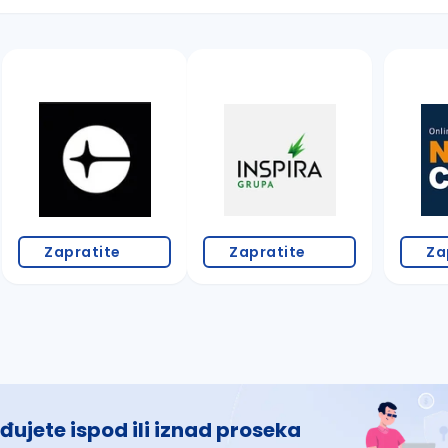
 š, đ, ž, dž)
Zapratite
Zapratite
Za
đujete ispod ili iznad proseka