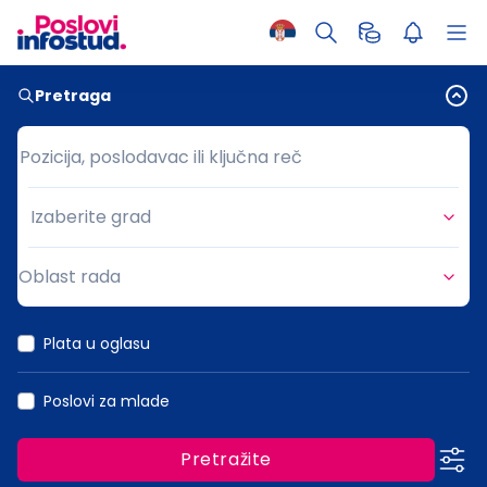
Pretraga
Pozicija, poslodavac ili ključna reč
Pozicija, poslodavac ili ključna reč
Izaberite grad
Grad
Oblast rada
Oblast rada
Plata u oglasu
Poslovi za mlade
Pretražite