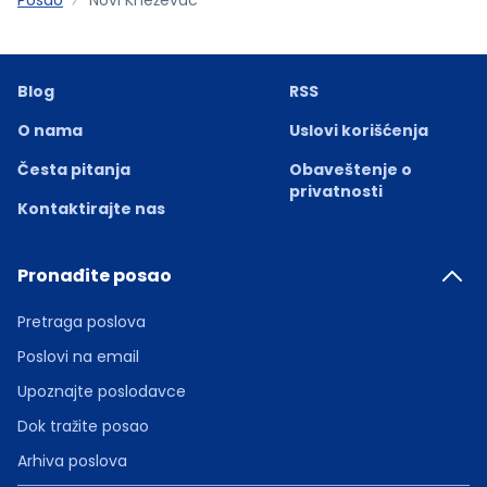
Blog
RSS
O nama
Uslovi korišćenja
Česta pitanja
Obaveštenje o
privatnosti
Kontaktirajte nas
Pronađite posao
Pretraga poslova
Poslovi na email
Upoznajte poslodavce
Dok tražite posao
Arhiva poslova