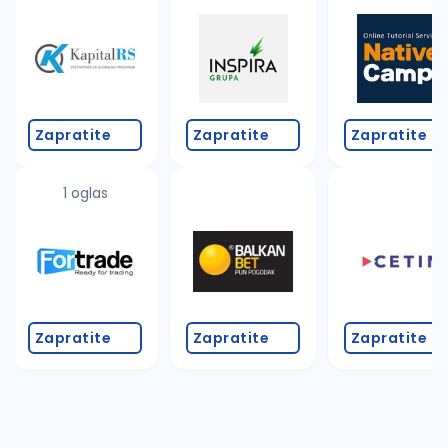
Takođe možete da:
proverite pravopisne greške (koristite č, ć, š, đ, ž,
povećajte radijus za odabrani grad
promenite odabrane filtere pretrage
Zapratite
Zapratite
Zapratite
1 oglas
Zapratite
Zapratite
Zapratite