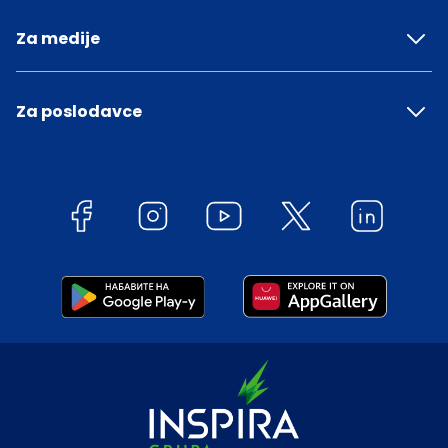
Za medije
Za poslodavce