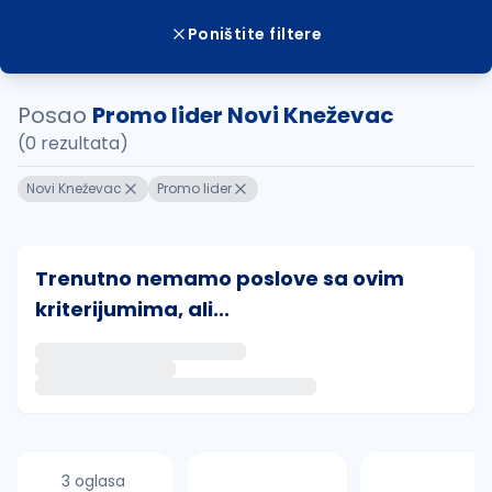
Poništite filtere
Posao
Promo lider Novi Kneževac
(0 rezultata)
Novi Kneževac
Promo lider
Trenutno nemamo poslove sa ovim
kriterijumima, ali...
Ako sačuvate ovu pretragu, obavestićemo vas putem 
uvajte pretragu
3 oglasa