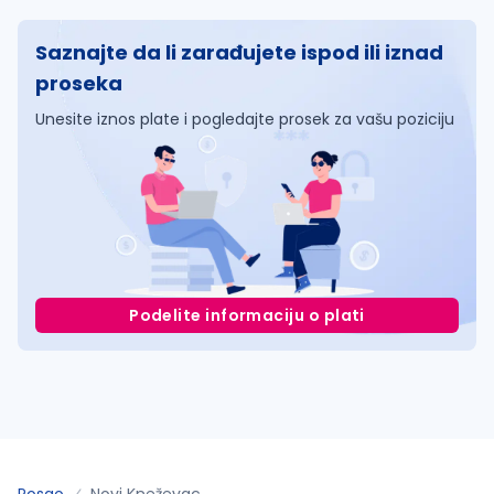
Saznajte da li zarađujete ispod ili iznad
proseka
Unesite iznos plate i pogledajte prosek za vašu poziciju
Podelite informaciju o plati
Posao
Novi Kneževac