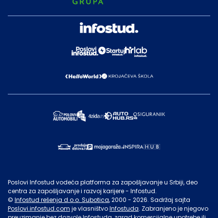
Poslovi Infostud vodeća platforma za zapošljavanje u Srbiji, deo
centra za zapošljavanje i razvoj karijere - Infostud.
©
Infostud rešenja d.o.o. Subotica
, 2000 -
2026
. Sadržaj sajta
Poslovi.infostud.com
je vlasništvo
Infostuda
. Zabranjeno je njegovo
preuzimanje bez dozvole
Infostuda
, zarad komercijalne upotrebe ili