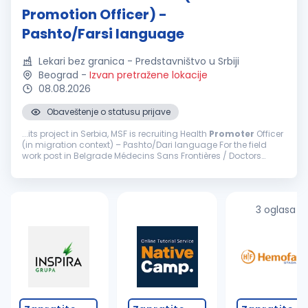
Promotion Officer) -
Pashto/Farsi language
Lekari bez granica - Predstavništvo u Srbiji
Beograd
-
Izvan pretražene lokacije
08.08.2026
Obaveštenje o statusu prijave
...its project in Serbia, MSF is recruiting Health
Promoter
Officer
(in migration context) – Pashto/Dari language For the field
work post in Belgrade Médecins Sans Frontières / Doctors
Without Borders (MSF) is an international ...
3 oglasa