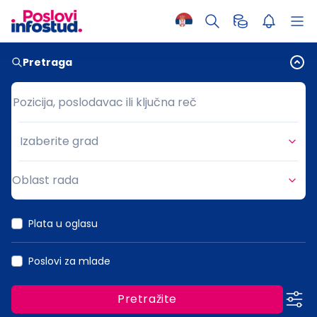
Pretraga
Pozicija, poslodavac ili ključna reč
Pozicija, poslodavac ili ključna reč
Izaberite grad
Grad
Oblast rada
Oblast rada
Plata u oglasu
Poslovi za mlade
Pretražite