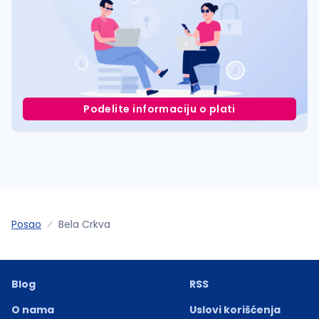
Podelite informaciju o plati
Posao
Bela Crkva
Blog
RSS
O nama
Uslovi korišćenja