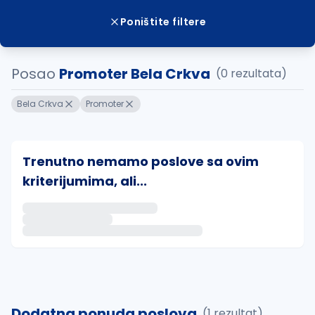
Poništite filtere
Posao
Promoter Bela Crkva
(0 rezultata)
Bela Crkva
Promoter
Trenutno nemamo poslove sa ovim
kriterijumima, ali...
Ako sačuvate ovu pretragu, obavestićemo vas putem 
uvajte pretragu
Dodatna ponuda poslova
(1 rezultat)