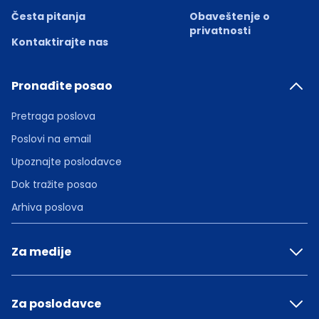
Česta pitanja
Obaveštenje o
privatnosti
Kontaktirajte nas
Pronađite posao
Pretraga poslova
Poslovi na email
Upoznajte poslodavce
Dok tražite posao
Arhiva poslova
Za medije
Za poslodavce