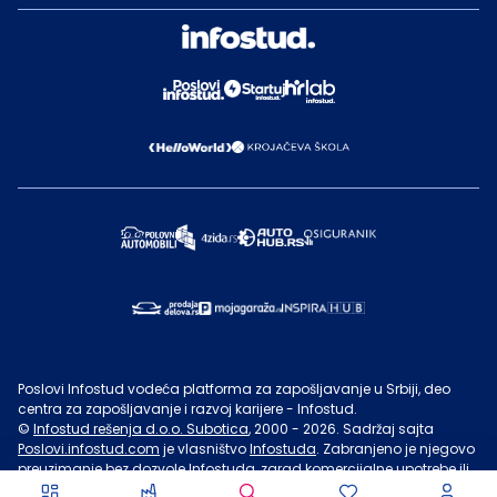
Poslovi Infostud vodeća platforma za zapošljavanje u Srbiji, deo
centra za zapošljavanje i razvoj karijere - Infostud.
©
Infostud rešenja d.o.o. Subotica
, 2000 -
2026
. Sadržaj sajta
Poslovi.infostud.com
je vlasništvo
Infostuda
. Zabranjeno je njegovo
preuzimanje bez dozvole
Infostuda
, zarad komercijalne upotrebe ili
u druge svrhe, osim za lične potrebe posetilaca sajta.
Uslovi