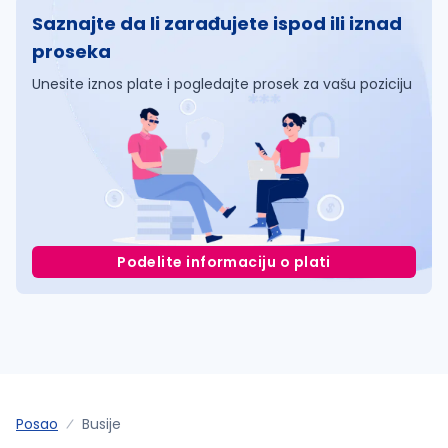
Saznajte da li zarađujete ispod ili iznad
proseka
Unesite iznos plate i pogledajte prosek za vašu poziciju
Podelite informaciju o plati
Posao
Busije