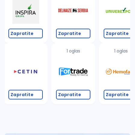
Takođe možete da:
proverite pravopisne greške (koristite č, ć, š, đ, ž,
povećajte radijus za odabrani grad
promenite odabrane filtere pretrage
Zapratite
Zapratite
Zapratite
1 oglas
1 oglas
Zapratite
Zapratite
Zapratite