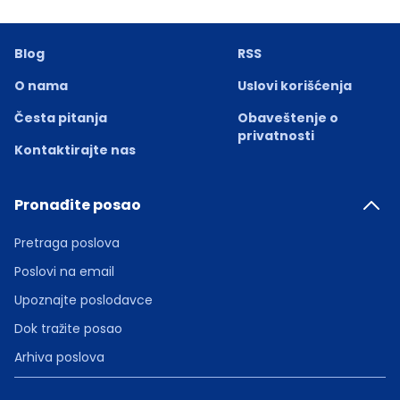
Blog
RSS
O nama
Uslovi korišćenja
Česta pitanja
Obaveštenje o
privatnosti
Kontaktirajte nas
Pronađite posao
Pretraga poslova
Poslovi na email
Upoznajte poslodavce
Dok tražite posao
Arhiva poslova