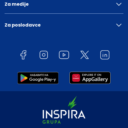
Za medije
Za poslodavce