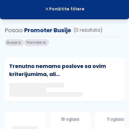
Poništite filtere
Posao
Promoter Busije
(0 rezultata)
Busije
Promoter
Trenutno nemamo poslove sa ovim
kriterijumima, ali...
Ako sačuvate ovu pretragu, obavestićemo vas putem 
uvajte pretragu
18 oglasa
11 oglasa