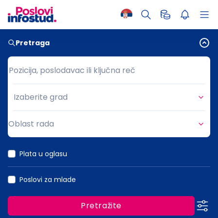
Pretraga
Pozicija, poslodavac ili ključna reč
Pozicija, poslodavac ili ključna reč
Izaberite grad
Grad
Oblast rada
Oblast rada
Plata u oglasu
Poslovi za mlade
Pretražite