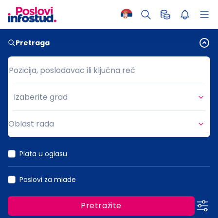
Pretraga
Pozicija, poslodavac ili ključna reč
Pozicija, poslodavac ili ključna reč
Izaberite grad
Grad
Oblast rada
Oblast rada
Plata u oglasu
Poslovi za mlade
Pretražite