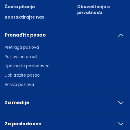
Česta pitanja
Obaveštenje o
privatnosti
Kontaktirajte nas
Pronađite posao
Pretraga poslova
Poslovi na email
Upoznajte poslodavce
Dok tražite posao
Arhiva poslova
Za medije
Za poslodavce