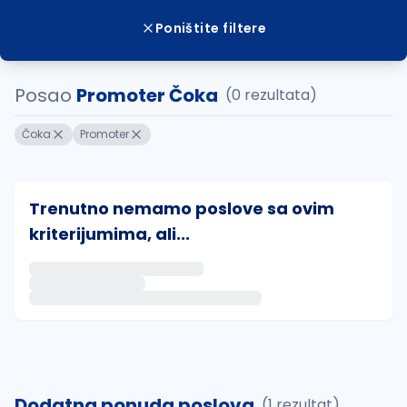
Poništite filtere
Posao
Promoter Čoka
(0 rezultata)
Čoka
Promoter
Trenutno nemamo poslove sa ovim
kriterijumima, ali...
Ako sačuvate ovu pretragu, obavestićemo vas putem 
uvajte pretragu
Dodatna ponuda poslova
(1 rezultat)