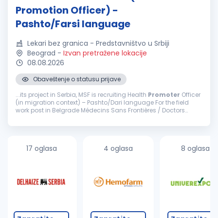
Promotion Officer) -
Pashto/Farsi language
Lekari bez granica - Predstavništvo u Srbiji
Beograd
-
Izvan pretražene lokacije
08.08.2026
Obaveštenje o statusu prijave
...its project in Serbia, MSF is recruiting Health
Promoter
Officer
(in migration context) – Pashto/Dari language For the field
work post in Belgrade Médecins Sans Frontières / Doctors
Without Borders (MSF) is an international ...
17 oglasa
4 oglasa
8 oglasa