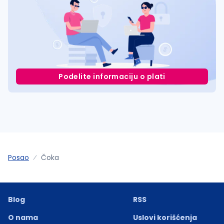
Podelite informaciju o plati
Posao
Čoka
Blog
RSS
O nama
Uslovi korišćenja