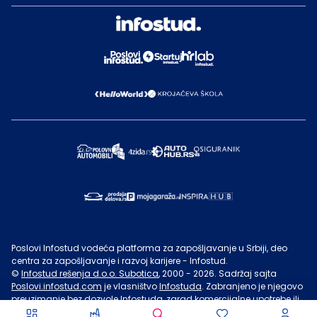
Poslovi Infostud vodeća platforma za zapošljavanje u Srbiji, deo
centra za zapošljavanje i razvoj karijere - Infostud.
©
Infostud rešenja d.o.o. Subotica
, 2000 -
2026
. Sadržaj sajta
Poslovi.infostud.com
je vlasništvo
Infostuda
. Zabranjeno je njegovo
preuzimanje bez dozvole
Infostuda
, zarad komercijalne upotrebe ili
u druge svrhe, osim za lične potrebe posetilaca sajta.
Uslovi