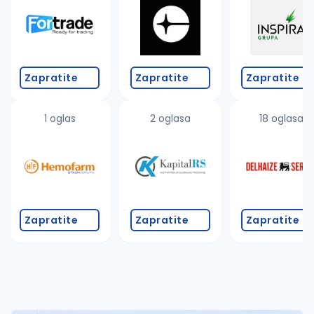
Takođe možete da:
proverite pravopisne greške (koristite č, ć, š, đ, ž,
povećajte radijus za odabrani grad
promenite odabrane filtere pretrage
Zapratite
Zapratite
Zapratite
1 oglas
2 oglasa
18 oglasa
Zapratite
Zapratite
Zapratite