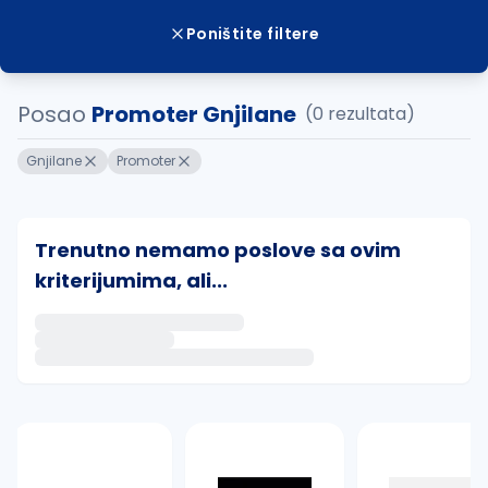
Poništite filtere
Posao
Promoter Gnjilane
(0 rezultata)
Gnjilane
Promoter
Trenutno nemamo poslove sa ovim
kriterijumima, ali...
Ako sačuvate ovu pretragu, obavestićemo vas putem 
uvajte pretragu