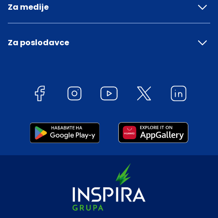
Za medije
Za poslodavce