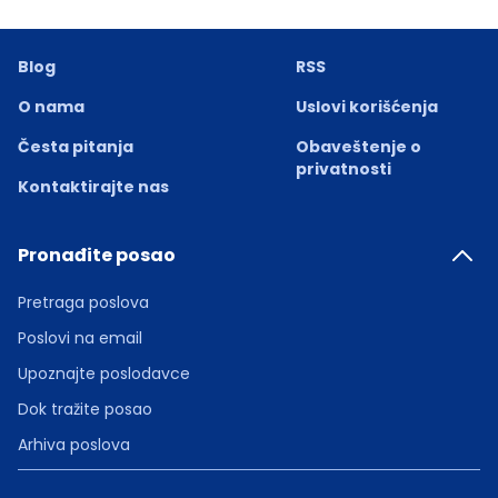
Blog
RSS
O nama
Uslovi korišćenja
Česta pitanja
Obaveštenje o
privatnosti
Kontaktirajte nas
Pronađite posao
Pretraga poslova
Poslovi na email
Upoznajte poslodavce
Dok tražite posao
Arhiva poslova