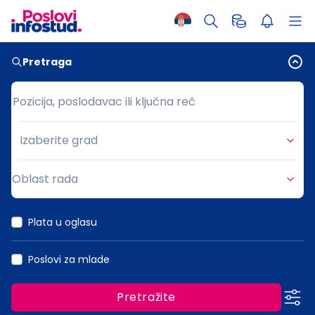
Pretraga
Pozicija, poslodavac ili ključna reč
Pozicija, poslodavac ili ključna reč
Izaberite grad
Grad
Oblast rada
Oblast rada
Plata u oglasu
Poslovi za mlade
Pretražite