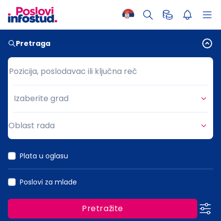
Pretraga
Pozicija, poslodavac ili ključna reč
Pozicija, poslodavac ili ključna reč
Izaberite grad
Grad
Oblast rada
Oblast rada
Plata u oglasu
Poslovi za mlade
Pretražite