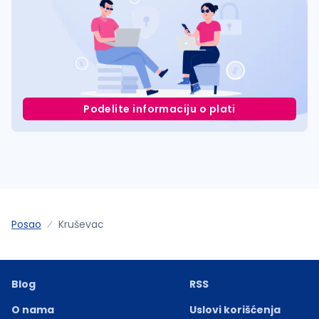
Podelite informaciju o plati
Posao
Kruševac
Blog
RSS
O nama
Uslovi korišćenja