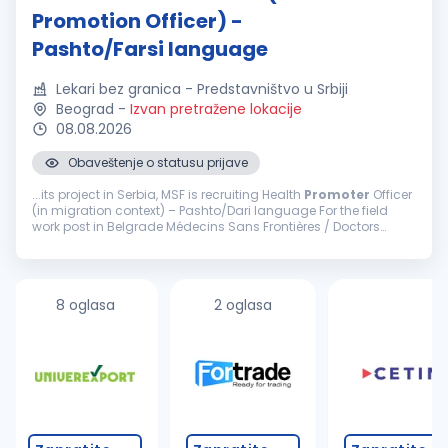
Promotion Officer) -
Pashto/Farsi language
Lekari bez granica - Predstavništvo u Srbiji
Beograd
-
Izvan pretražene lokacije
08.08.2026
Obaveštenje o statusu prijave
...its project in Serbia, MSF is recruiting Health
Promoter
Officer
(in migration context) – Pashto/Dari language For the field
work post in Belgrade Médecins Sans Frontières / Doctors
Without Borders (MSF) is an international ...
8 oglasa
2 oglasa