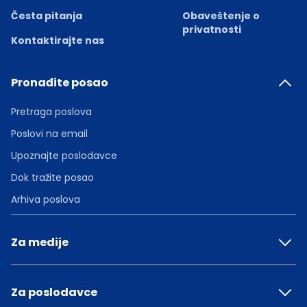
Česta pitanja
Obaveštenje o
privatnosti
Kontaktirajte nas
Pronađite posao
Pretraga poslova
Poslovi na email
Upoznajte poslodavce
Dok tražite posao
Arhiva poslova
Za medije
Za poslodavce