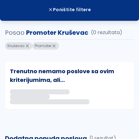
Poništite filtere
Posao
Promoter Kruševac
(0 rezultata)
Kruševac
Promoter
Trenutno nemamo poslove sa ovim
kriterijumima, ali...
Ako sačuvate ovu pretragu, obavestićemo vas putem 
uvajte pretragu
Dodatna ponuda poslova
(1 rezultat)