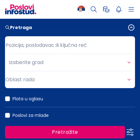
Pretraga
Pozicija, poslodavac ili ključna reč
Pozicija, poslodavac ili ključna reč
Izaberite grad
Grad
Oblast rada
Oblast rada
Plata u oglasu
Poslovi za mlade
Pretražite