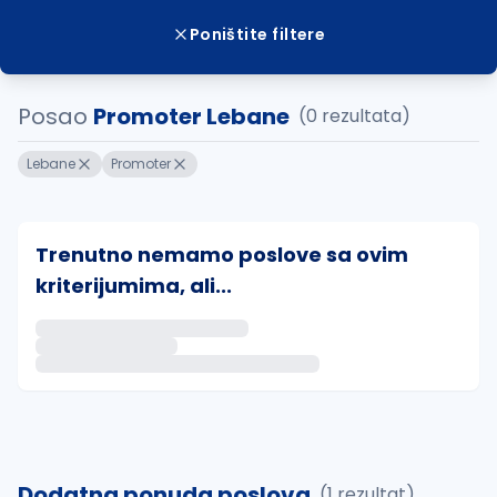
Poništite filtere
Posao
Promoter Lebane
(0 rezultata)
Lebane
Promoter
Trenutno nemamo poslove sa ovim
kriterijumima, ali...
Ako sačuvate ovu pretragu, obavestićemo vas putem 
uvajte pretragu
Dodatna ponuda poslova
(1 rezultat)