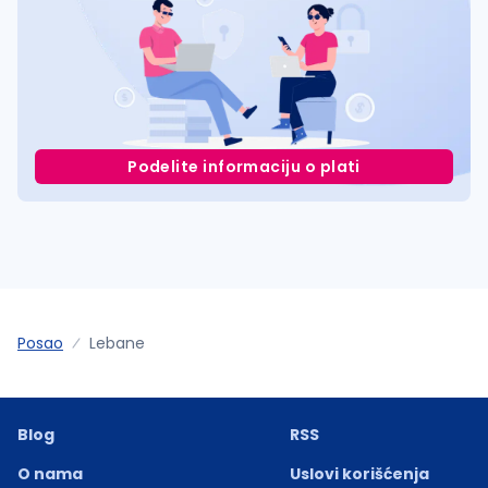
Podelite informaciju o plati
Posao
Lebane
Blog
RSS
O nama
Uslovi korišćenja