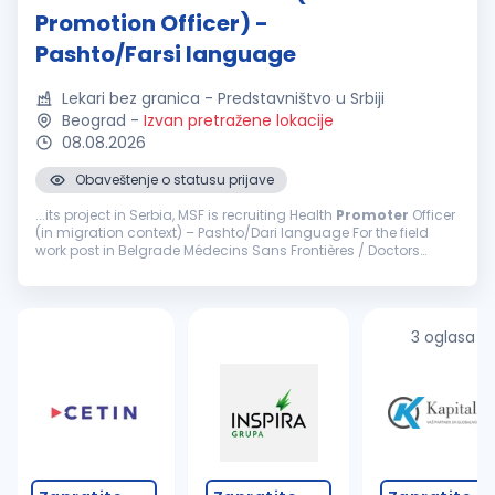
Promotion Officer) -
Pashto/Farsi language
Lekari bez granica - Predstavništvo u Srbiji
Beograd
-
Izvan pretražene lokacije
08.08.2026
Obaveštenje o statusu prijave
...its project in Serbia, MSF is recruiting Health
Promoter
Officer
(in migration context) – Pashto/Dari language For the field
work post in Belgrade Médecins Sans Frontières / Doctors
Without Borders (MSF) is an international ...
3 oglasa