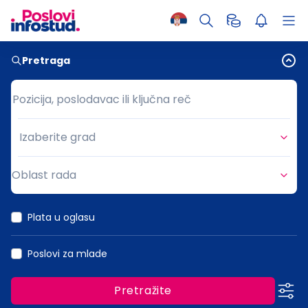
Pretraga
Pozicija, poslodavac ili ključna reč
Pozicija, poslodavac ili ključna reč
Izaberite grad
Grad
Oblast rada
Oblast rada
Plata u oglasu
Poslovi za mlade
Pretražite