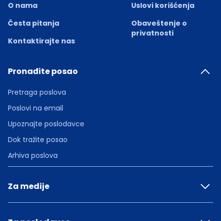
O nama
Uslovi korišćenja
Česta pitanja
Obaveštenje o
privatnosti
Kontaktirajte nas
Pronađite posao
Pretraga poslova
Poslovi na email
Upoznajte poslodavce
Dok tražite posao
Arhiva poslova
Za medije