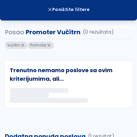
Poništite filtere
Posao
Promoter Vučitrn
(0 rezultata)
Vučitrn
Promoter
Trenutno nemamo poslove sa ovim
kriterijumima, ali...
Ako sačuvate ovu pretragu, obavestićemo vas putem 
uvajte pretragu
Dodatna ponuda poslova
(1 rezultat)