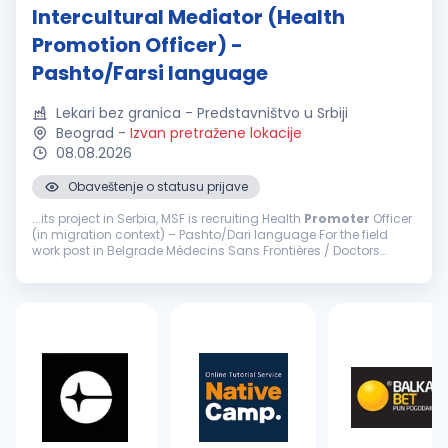
Intercultural Mediator (Health
Promotion Officer) -
Pashto/Farsi language
Lekari bez granica - Predstavništvo u Srbiji
Beograd
-
Izvan pretražene lokacije
08.08.2026
Obaveštenje o statusu prijave
...its project in Serbia, MSF is recruiting Health
Promoter
Officer
(in migration context) – Pashto/Dari language For the field
work post in Belgrade Médecins Sans Frontières / Doctors
Without Borders (MSF) is an international ...