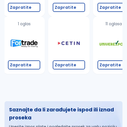
Zapratite
Zapratite
Zapratite
1 oglas
11 oglasa
Zapratite
Zapratite
Zapratite
Saznajte da li zarađujete ispod ili iznad
proseka
Unesite iznos plate i pogledajte prosek za vašu poziciju