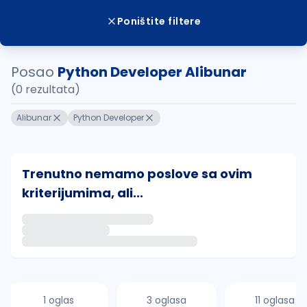
Poništite filtere
Posao
Python Developer Alibunar
(0 rezultata)
Alibunar
Python Developer
Trenutno nemamo poslove sa ovim
kriterijumima, ali...
Ako sačuvate ovu pretragu, obavestićemo vas putem 
uvajte pretragu
1 oglas
3 oglasa
11 oglasa