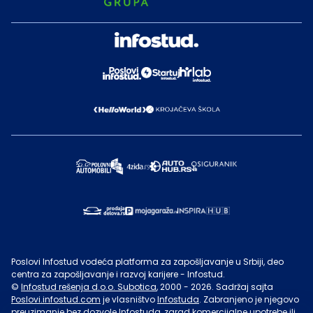
Poslovi Infostud vodeća platforma za zapošljavanje u Srbiji, deo
centra za zapošljavanje i razvoj karijere - Infostud.
©
Infostud rešenja d.o.o. Subotica
, 2000 -
2026
. Sadržaj sajta
Poslovi.infostud.com
je vlasništvo
Infostuda
. Zabranjeno je njegovo
preuzimanje bez dozvole
Infostuda
, zarad komercijalne upotrebe ili