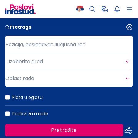
Pretraga
Pozicija, poslodavac ili ključna reč
Pozicija, poslodavac ili ključna reč
Izaberite grad
Grad
Oblast rada
Oblast rada
Plata u oglasu
Poslovi za mlade
Pretražite