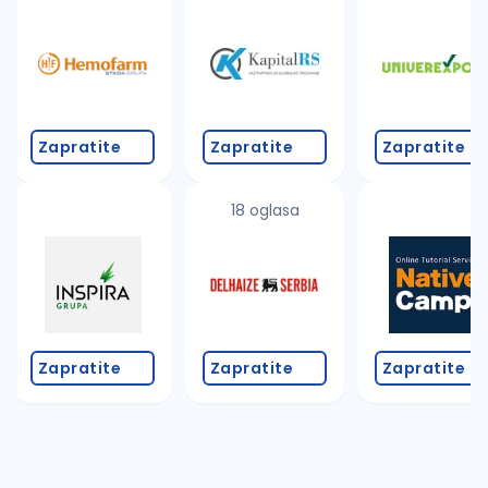
Takođe možete da:
proverite pravopisne greške (koristite č, ć, š, đ, ž,
povećajte radijus za odabrani grad
promenite odabrane filtere pretrage
Zapratite
Zapratite
Zapratite
18 oglasa
Zapratite
Zapratite
Zapratite