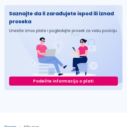
Saznajte da li zarađujete ispod ili iznad
proseka
Unesite iznos plate i pogledajte prosek za vašu poziciju
Podelite informaciju o plati
Posao
Alibunar