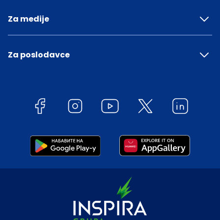
Za medije
Za poslodavce