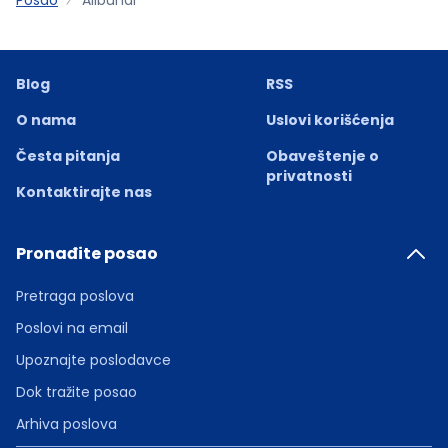
Blog
RSS
O nama
Uslovi korišćenja
Česta pitanja
Obaveštenje o
privatnosti
Kontaktirajte nas
Pronađite posao
Pretraga poslova
Poslovi na email
Upoznajte poslodavce
Dok tražite posao
Arhiva poslova