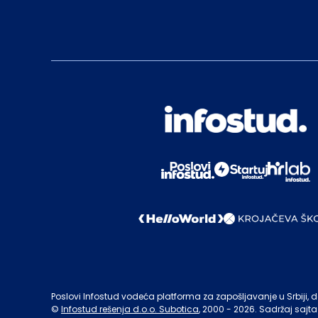
Poslovi Infostud vodeća platforma za zapošljavanje u Srbiji, de
©
Infostud rešenja d.o.o. Subotica
, 2000 -
2026
. Sadržaj sajta