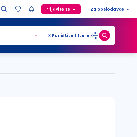
Prijavite se
Za poslodavce
Poništite filtere