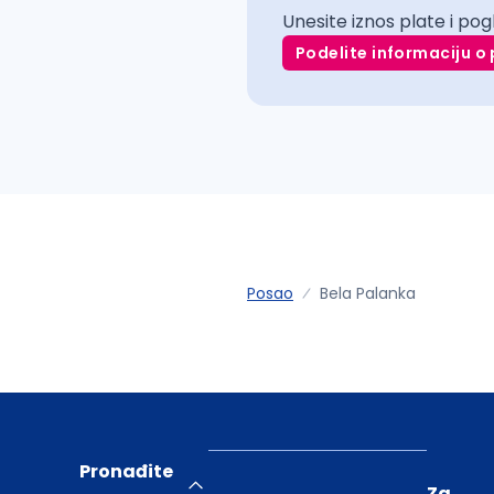
Unesite iznos plate i pog
Podelite informaciju o 
Posao
Bela Palanka
Pronađite
Za