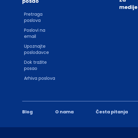
posao
medije
Pretraga
poslova
Poslovi na
email
Upoznajte
poslodavce
Dok tražite
posao
Arhiva poslova
Blog
O nama
Česta pitanja