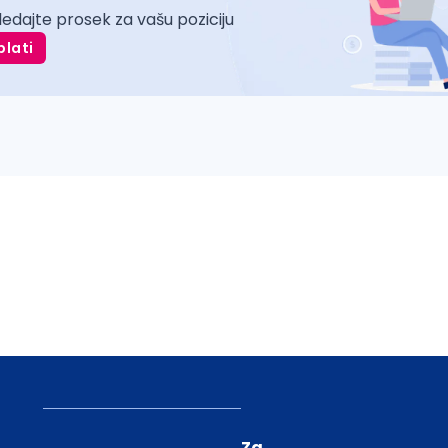
ledajte prosek za vašu poziciju
plati
Za