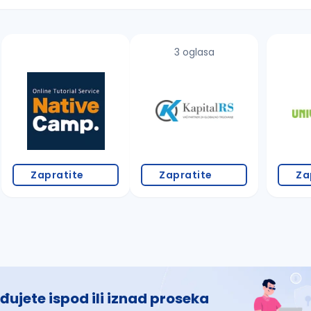
3 oglasa
 š, đ, ž, dž)
Zapratite
Zapratite
Za
đujete ispod ili iznad proseka