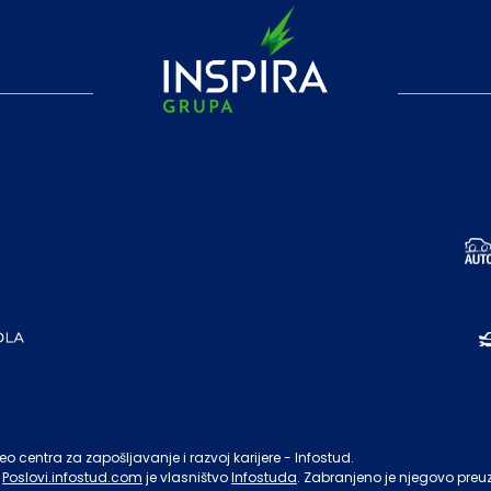
o centra za zapošljavanje i razvoj karijere - Infostud.
Poslovi.infostud.com
je vlasništvo
Infostuda
. Zabranjeno je njegovo preu