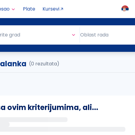
osao
Plate
Kursevi
Oblast rada
rite grad
Oblast rada
Palanka
(0 rezultata)
ovim kriterijumima, ali...
s putem email-a kada se pojave novi poslovi.