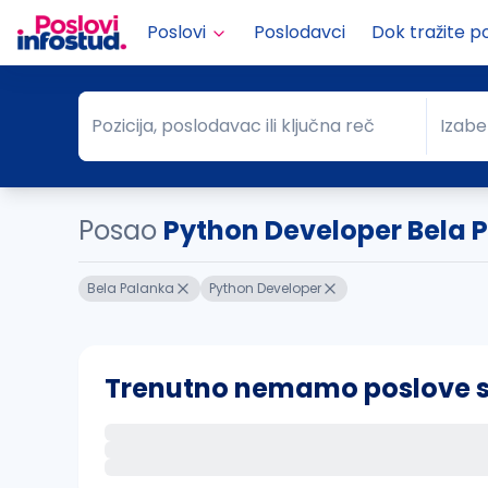
Poslovi
Poslodavci
Dok tražite p
Pozicija, poslodavac ili ključna reč
Izabe
Pozicija, poslodavac ili ključna reč
Grad
Posao
Python Developer Bela 
Bela Palanka
Python Developer
Trenutno nemamo poslove sa 
Ako sačuvate ovu pretragu, obavestićemo va