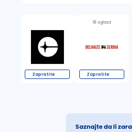
Sačuvajte pretragu
18 oglasa
Takođe možete da:
proverite pravopisne greške (koristite č, ć,
povećajte radijus za odabrani grad
promenite odabrane filtere pretrage
Zapratite
Zapratite
Saznajte da li zara