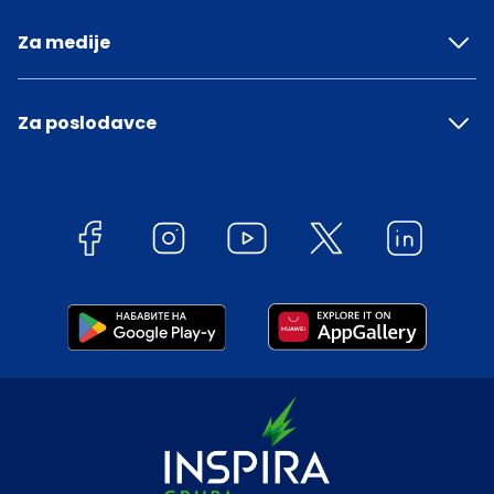
Za medije
Za poslodavce