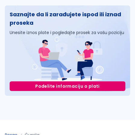
Saznajte da li zarađujete ispod ili iznad
proseka
Unesite iznos plate i pogledajte prosek za vašu poziciju
Podelite informaciju o plati
Posao
Ćuprija