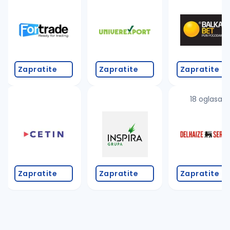
Takođe možete da:
proverite pravopisne greške (koristite č, ć, š, đ, ž,
povećajte radijus za odabrani grad
promenite odabrane filtere pretrage
Zapratite
Zapratite
Zapratite
18 oglasa
Zapratite
Zapratite
Zapratite