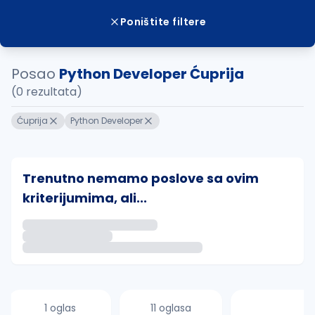
Poništite filtere
Posao
Python Developer Ćuprija
(0 rezultata)
Ćuprija
Python Developer
Trenutno nemamo poslove sa ovim
kriterijumima, ali...
Ako sačuvate ovu pretragu, obavestićemo vas putem 
uvajte pretragu
1 oglas
11 oglasa