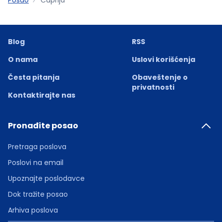
Blog
RSS
O nama
Uslovi korišćenja
Česta pitanja
Obaveštenje o
privatnosti
Kontaktirajte nas
Pronađite posao
Pretraga poslova
Poslovi na email
Upoznajte poslodavce
Dok tražite posao
Arhiva poslova