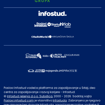
Poslovi Infostud vodeća platforma za zapošljavanje u Srbiji, deo
centra za zapošljavanje i razvoj karijere - Infostud.
©
Infostud rešenja d.o.o. Subotica
, 2000 -
2026
. Sadržaj sajta
Poslovi.infostud.com
je vlasništvo
Infostuda
. Zabranjeno je njegovo
preuzimanje bez dozvole
Infostuda
, zarad komercijalne upotrebe ili