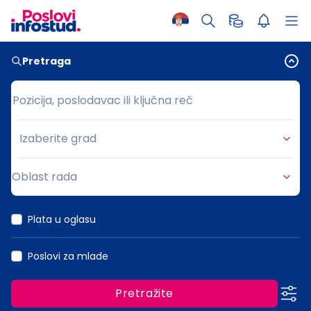
Pretraga
Pozicija, poslodavac ili ključna reč
Pozicija, poslodavac ili ključna reč
Izaberite grad
Grad
Oblast rada
Oblast rada
Plata u oglasu
Poslovi za mlade
Pretražite