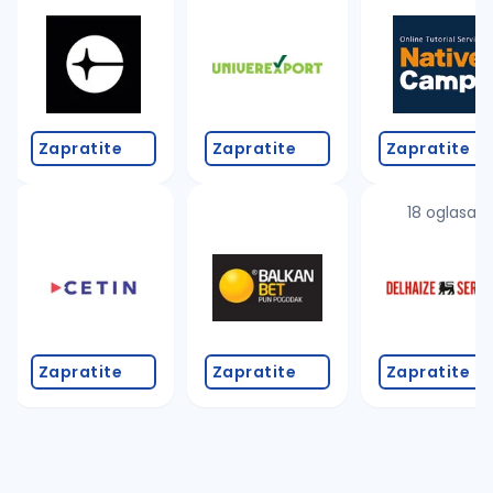
Takođe možete da:
proverite pravopisne greške (koristite č, ć, š, đ, ž,
povećajte radijus za odabrani grad
promenite odabrane filtere pretrage
Zapratite
Zapratite
Zapratite
18 oglasa
Zapratite
Zapratite
Zapratite