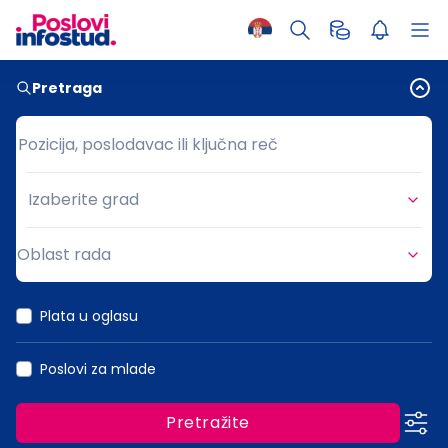
Pretraga
Pozicija, poslodavac ili ključna reč
Pozicija, poslodavac ili ključna reč
Izaberite grad
Grad
Oblast rada
Oblast rada
Plata u oglasu
Poslovi za mlade
Pretražite