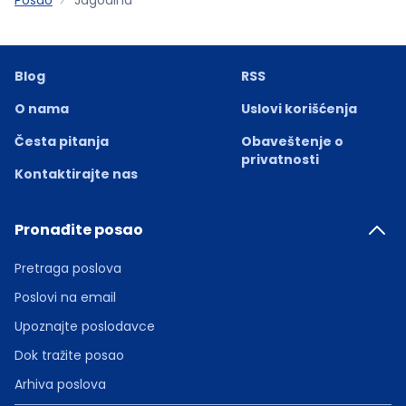
Blog
RSS
O nama
Uslovi korišćenja
Česta pitanja
Obaveštenje o
privatnosti
Kontaktirajte nas
Pronađite posao
Pretraga poslova
Poslovi na email
Upoznajte poslodavce
Dok tražite posao
Arhiva poslova