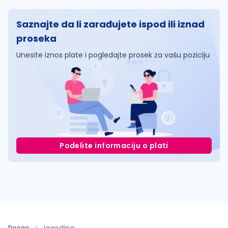
Saznajte da li zarađujete ispod ili iznad
proseka
Unesite iznos plate i pogledajte prosek za vašu poziciju
Podelite informaciju o plati
Posao
Jagodina