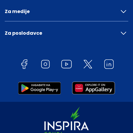
Za medije
Za poslodavce