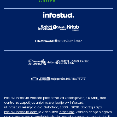
Poslovi Infostud vodeća platforma za zapošljavanje u Srbiji, deo
centra za zapošljavanje i razvoj karijere - Infostud.
©
Infostud rešenja d.o.o. Subotica
, 2000 -
2026
. Sadržaj sajta
Poslovi.infostud.com
je vlasništvo
Infostuda
. Zabranjeno je njegovo
preuzimanje bez dozvole
Infostuda
, zarad komercijalne upotrebe ili