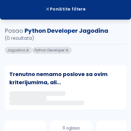
Poništite filtere
Posao
Python Developer Jagodina
(0 rezultata)
Jagodina
Python Developer
Trenutno nemamo poslove sa ovim
kriterijumima, ali...
Ako sačuvate ovu pretragu, obavestićemo vas putem 
uvajte pretragu
11 oglasa