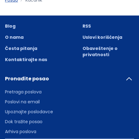
Blog
RSS
O nama
Uslovi korišćenja
Česta pitanja
Obaveštenje o
privatnosti
Kontaktirajte nas
Pronađite posao
Pretraga poslova
Poslovi na email
Upoznajte poslodavce
Dok tražite posao
Arhiva poslova