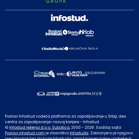
Poslovi Infostud vodeća platforma za zapošljavanje u Srbiji, deo
centra za zapošljavanje i razvoj karijere - Infostud.
©
Infostud rešenja d.o.o. Subotica
, 2000 -
2026
. Sadržaj sajta
Poslovi.infostud.com
je vlasništvo
Infostuda
. Zabranjeno je njegovo
preuzimanje bez dozvole
Infostuda
, zarad komercijalne upotrebe ili