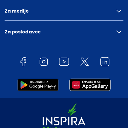
Za medije
Za poslodavce