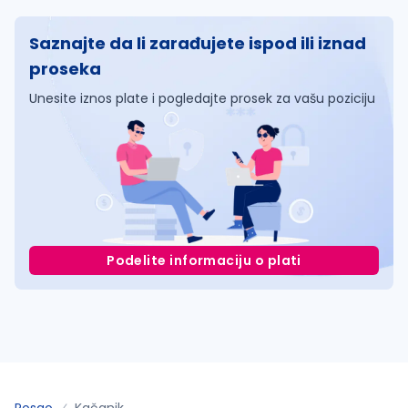
Saznajte da li zarađujete ispod ili iznad
proseka
Unesite iznos plate i pogledajte prosek za vašu poziciju
Podelite informaciju o plati
Posao
Kačanik