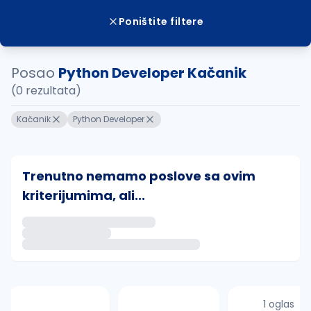
Poništite filtere
Posao
Python Developer Kačanik
(0 rezultata)
Kačanik
Python Developer
Trenutno nemamo poslove sa ovim
kriterijumima, ali...
Ako sačuvate ovu pretragu, obavestićemo vas putem 
uvajte pretragu
1 oglas