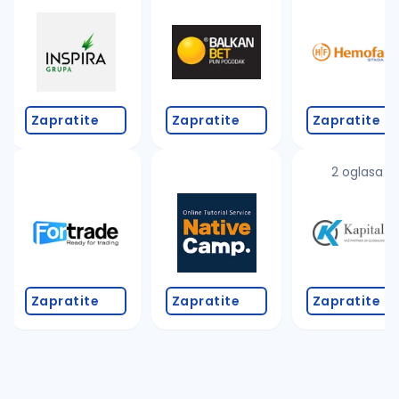
Takođe možete da:
proverite pravopisne greške (koristite č, ć, š, đ, ž,
povećajte radijus za odabrani grad
promenite odabrane filtere pretrage
Zapratite
Zapratite
Zapratite
2 oglasa
Zapratite
Zapratite
Zapratite