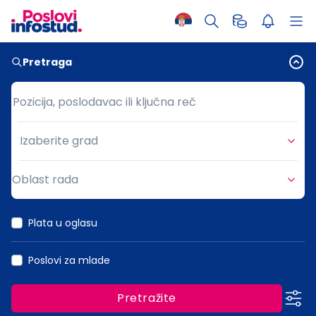
Pretraga
Pozicija, poslodavac ili ključna reč
Pozicija, poslodavac ili ključna reč
Izaberite grad
Grad
Oblast rada
Oblast rada
Plata u oglasu
Poslovi za mlade
Pretražite