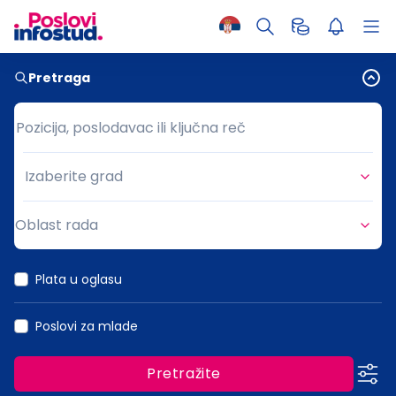
Pretraga
Pozicija, poslodavac ili ključna reč
Pozicija, poslodavac ili ključna reč
Izaberite grad
Grad
Oblast rada
Oblast rada
Plata u oglasu
Poslovi za mlade
Pretražite