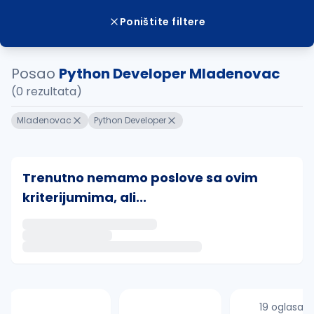
Poništite filtere
Posao
Python Developer Mladenovac
(0 rezultata)
Mladenovac
Python Developer
Trenutno nemamo poslove sa ovim
kriterijumima, ali...
Ako sačuvate ovu pretragu, obavestićemo vas putem 
uvajte pretragu
19 oglasa