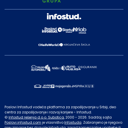
Poslovi Infostud vodeća platforma za zapošljavanje u Srbiji, deo
centra za zapošljavanje i razvoj karijere - Infostud.
©
Infostud rešenja d.o.o. Subotica
, 2000 -
2026
. Sadržaj sajta
Poslovi.infostud.com
je vlasništvo
Infostuda
. Zabranjeno je njegovo
preuzimanje bez dozvole
Infostuda
, zarad komercijalne upotrebe ili