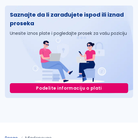
Saznajte da li zarađujete ispod ili iznad
proseka
Unesite iznos plate i pogledajte prosek za vašu poziciju
Podelite informaciju o plati
Posao
Mladenovac