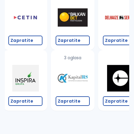
Takođe možete da:
proverite pravopisne greške (koristite č, ć, š, đ, ž,
povećajte radijus za odabrani grad
promenite odabrane filtere pretrage
Zapratite
Zapratite
Zapratite
3 oglasa
Zapratite
Zapratite
Zapratite