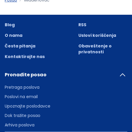
Blog
RSS
O nama
Uslovi korišćenja
Česta pitanja
Obaveštenje o
privatnosti
Kontaktirajte nas
Pronađite posao
Pretraga poslova
Poslovi na email
Upoznajte poslodavce
Dok tražite posao
Arhiva poslova