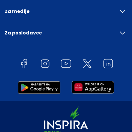
Za medije
Za poslodavce