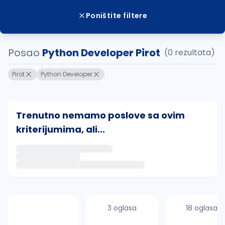
Poništite filtere
Posao
Python Developer Pirot
(0 rezultata)
Pirot
Python Developer
Trenutno nemamo poslove sa ovim
kriterijumima, ali...
Ako sačuvate ovu pretragu, obavestićemo vas putem 
uvajte pretragu
3 oglasa
18 oglasa