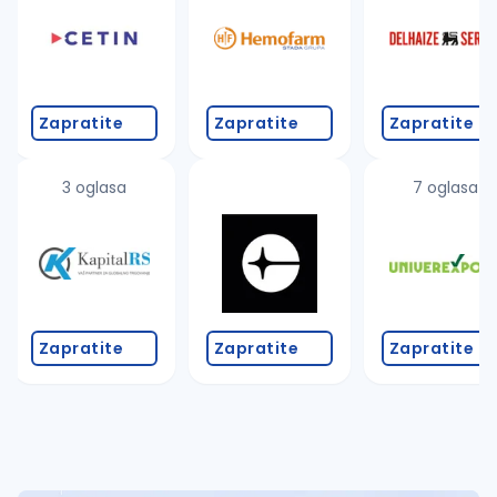
Takođe možete da:
proverite pravopisne greške (koristite č, ć, š, đ, ž,
povećajte radijus za odabrani grad
promenite odabrane filtere pretrage
Zapratite
Zapratite
Zapratite
3 oglasa
7 oglasa
Zapratite
Zapratite
Zapratite