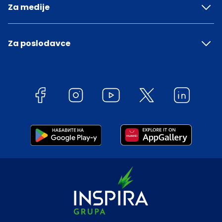
Za medije
Za poslodavce