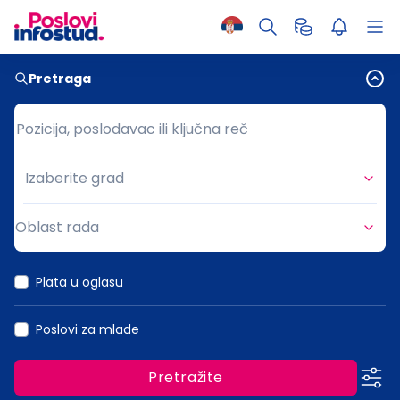
Pretraga
Pozicija, poslodavac ili ključna reč
Pozicija, poslodavac ili ključna reč
Izaberite grad
Grad
Oblast rada
Oblast rada
Plata u oglasu
Poslovi za mlade
Pretražite