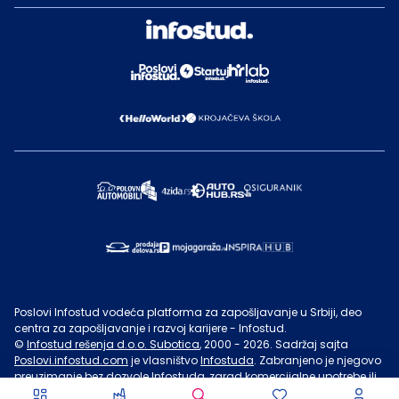
Poslovi Infostud vodeća platforma za zapošljavanje u Srbiji, deo
centra za zapošljavanje i razvoj karijere - Infostud.
©
Infostud rešenja d.o.o. Subotica
, 2000 -
2026
. Sadržaj sajta
Poslovi.infostud.com
je vlasništvo
Infostuda
. Zabranjeno je njegovo
preuzimanje bez dozvole
Infostuda
, zarad komercijalne upotrebe ili
u druge svrhe, osim za lične potrebe posetilaca sajta.
Uslovi