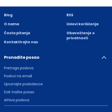
Blog
RSS
O nama
Uslovi korišćenja
Česta pitanja
Obaveštenje o
privatnosti
Kontaktirajte nas
Pronađite posao
Pretraga poslova
Poslovi na email
Upoznajte poslodavce
Dok tražite posao
Arhiva poslova