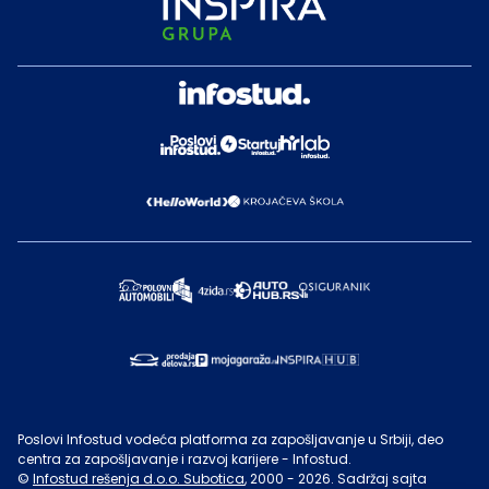
Poslovi Infostud vodeća platforma za zapošljavanje u Srbiji, deo
centra za zapošljavanje i razvoj karijere - Infostud.
©
Infostud rešenja d.o.o. Subotica
, 2000 -
2026
. Sadržaj sajta