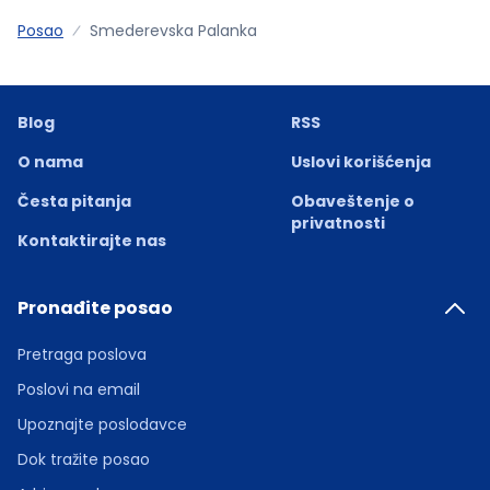
Posao
Smederevska Palanka
Blog
RSS
O nama
Uslovi korišćenja
Česta pitanja
Obaveštenje o
privatnosti
Kontaktirajte nas
Pronađite posao
Pretraga poslova
Poslovi na email
Upoznajte poslodavce
Dok tražite posao