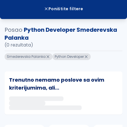
Poništite filtere
Posao
Python Developer Smederevska
Palanka
(0 rezultata)
Smederevska Palanka
Python Developer
Trenutno nemamo poslove sa ovim
kriterijumima, ali...
Ako sačuvate ovu pretragu, obavestićemo vas putem 