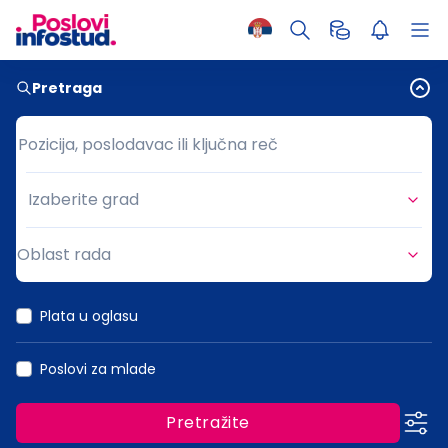
Pretraga
Pozicija, poslodavac ili ključna reč
Pozicija, poslodavac ili ključna reč
Izaberite grad
Grad
Oblast rada
Oblast rada
Plata u oglasu
Poslovi za mlade
Pretražite