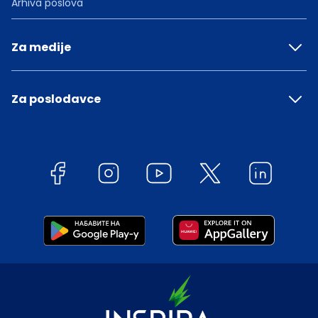
Arhiva poslova
Za medije
Za poslodavce