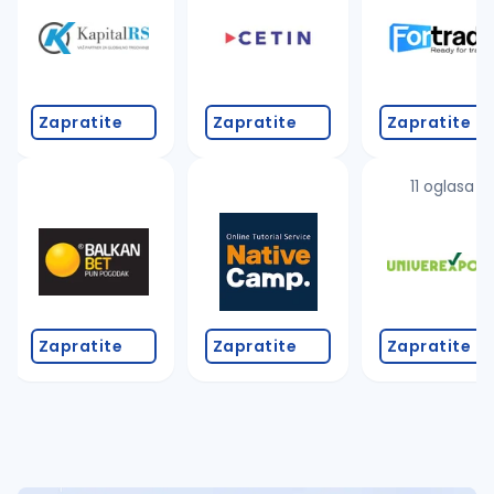
Takođe možete da:
proverite pravopisne greške (koristite č, ć, š, đ, ž,
povećajte radijus za odabrani grad
promenite odabrane filtere pretrage
Zapratite
Zapratite
Zapratite
11 oglasa
Zapratite
Zapratite
Zapratite