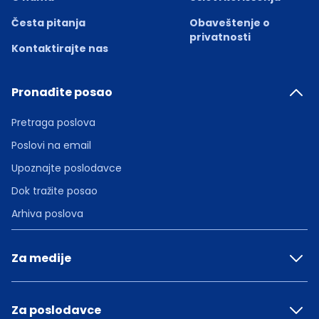
Česta pitanja
Obaveštenje o
privatnosti
Kontaktirajte nas
Pronađite posao
Pretraga poslova
Poslovi na email
Upoznajte poslodavce
Dok tražite posao
Arhiva poslova
Za medije
Za poslodavce