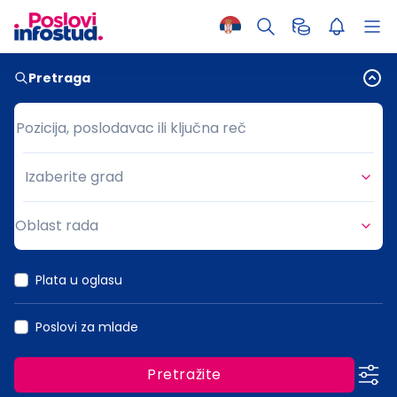
Pretraga
Pozicija, poslodavac ili ključna reč
Pozicija, poslodavac ili ključna reč
Izaberite grad
Grad
Oblast rada
Oblast rada
Plata u oglasu
Poslovi za mlade
Pretražite