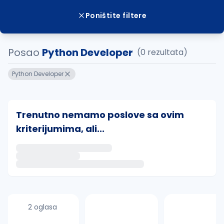
Poništite filtere
Posao
Python Developer
(0 rezultata)
Python Developer
Trenutno nemamo poslove sa ovim
kriterijumima, ali...
Ako sačuvate ovu pretragu, obavestićemo vas putem 
uvajte pretragu
2 oglasa