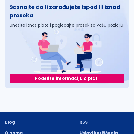
Saznajte da li zarađujete ispod ili iznad
proseka
Unesite iznos plate i pogledajte prosek za vašu poziciju
Podelite informaciju o plati
Blog
RSS
O nama
Uslovi korišćenja