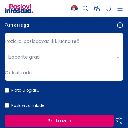
Pretraga
Pozicija, poslodavac ili ključna reč
Pozicija, poslodavac ili ključna reč
Izaberite grad
Grad
Oblast rada
Oblast rada
Plata u oglasu
Poslovi za mlade
Pretražite