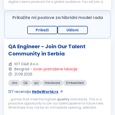
digital casino products for a global audience. You will join a
passionate international team focused on maintaining the
highest
quality
...
Prikažite mi poslove za hibridni model rada
Prikaži
Ukloni
QA Engineer - Join Our Talent
Community in Serbia
IGT D&B d.o.o.
Beograd
-
Izvan pretražene lokacije
21.08.2026
Jira
QA
qa
Hardware
Embedded
137
recenzija
HelloWorld.rs
...games that meet the highest
quality
standards. This is a
proactive opportunity to join our talent pipeline for future roles.
While there may not be an immediate opening, selected
candidates will be among the first to be considered as new