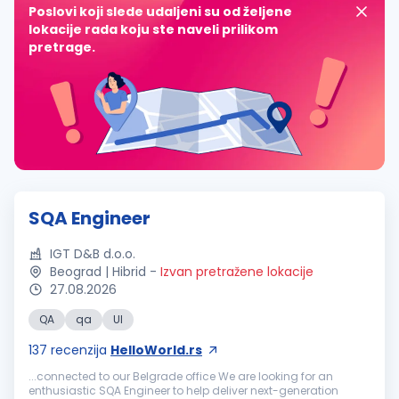
Poslovi koji slede udaljeni su od željene
lokacije rada koju ste naveli prilikom
pretrage.
SQA Engineer
IGT D&B d.o.o.
Beograd | Hibrid
-
Izvan pretražene lokacije
27.08.2026
QA
qa
UI
137
recenzija
HelloWorld.rs
...connected to our Belgrade office We are looking for an
enthusiastic SQA Engineer to help deliver next-generation