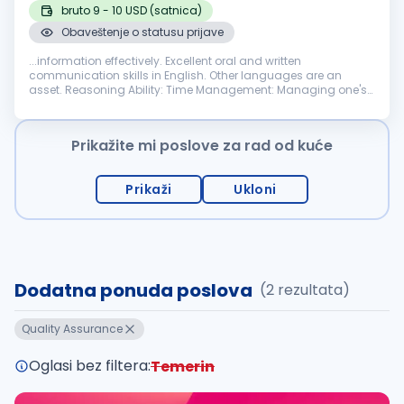
bruto 9 - 10 USD (satnica)
Obaveštenje o statusu prijave
...information effectively. Excellent oral and written
communication skills in English. Other languages are an
asset. Reasoning Ability: Time Management: Managing one's
own time with a proven ability to deliver
quality
work and
meet deadlines. Ability...
Prikažite mi poslove za rad od kuće
Prikaži
Ukloni
Dodatna ponuda poslova
(2 rezultata)
Quality Assurance
Oglasi bez filtera:
Temerin