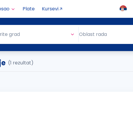
osao
Plate
Kursevi
Oblast rada
rite grad
Oblast rada
je
(1 rezultat)