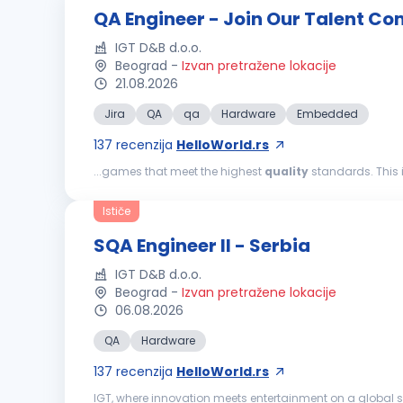
QA Engineer - Join Our Talent Co
IGT D&B d.o.o.
Beograd
-
Izvan pretražene lokacije
21.08.2026
Jira
QA
qa
Hardware
Embedded
137
recenzija
HelloWorld.rs
...games that meet the highest
quality
standards. This i
candidates will be among the first to be considered as n
Ističe
SQA Engineer II - Serbia
IGT D&B d.o.o.
Beograd
-
Izvan pretražene lokacije
06.08.2026
QA
Hardware
137
recenzija
HelloWorld.rs
IGT, where innovation meets entertainment on a global sc