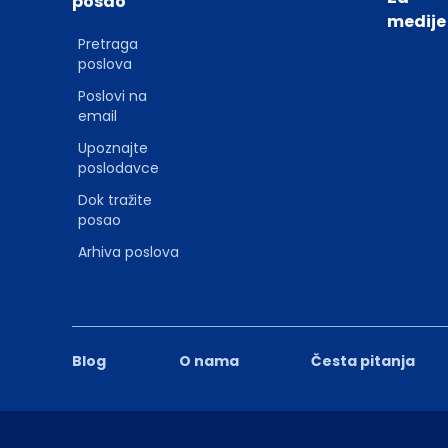
posao
medije
Pretraga
poslova
Poslovi na
email
Upoznajte
poslodavce
Dok tražite
posao
Arhiva poslova
Blog
O nama
Česta pitanja