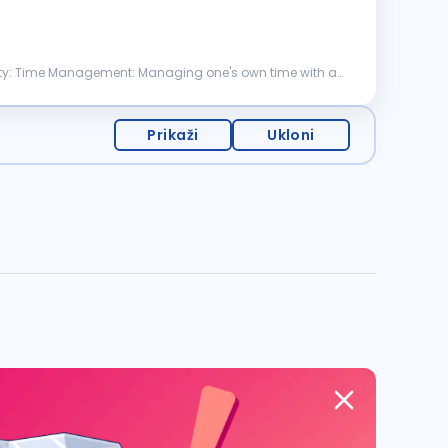
Prikaži
Ukloni