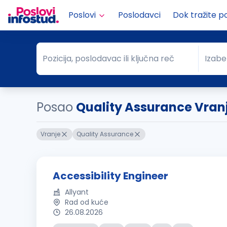
Poslovi
Poslodavci
Dok tražite p
Pozicija, poslodavac ili ključna reč
Izabe
Pozicija, poslodavac ili ključna reč
Grad
Posao
Quality Assurance Vran
Vranje
Quality Assurance
Accessibility Engineer
Allyant
Rad od kuće
26.08.2026