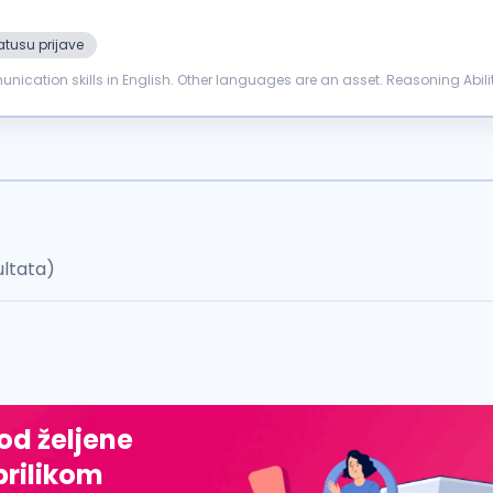
atusu prijave
Ability...
ultata)
 od željene
prilikom