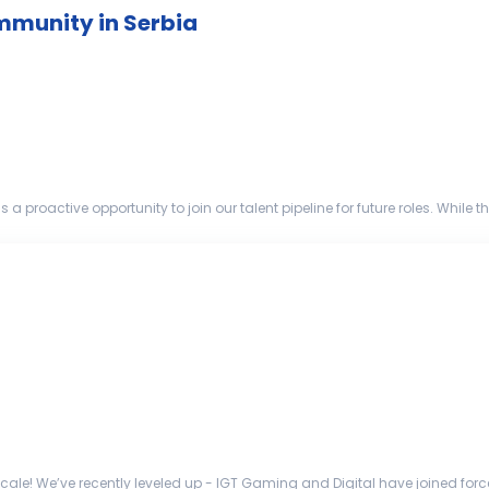
mmunity in Serbia
s a proactive opportunity to join our talent pipeline for future roles. Whi
ew opportunities...
ale! We’ve recently leveled up - IGT Gaming and Digital have joined force