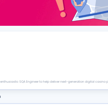
the highest
quality
...
a