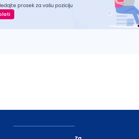
ledajte prosek za vašu poziciju
plati
Za