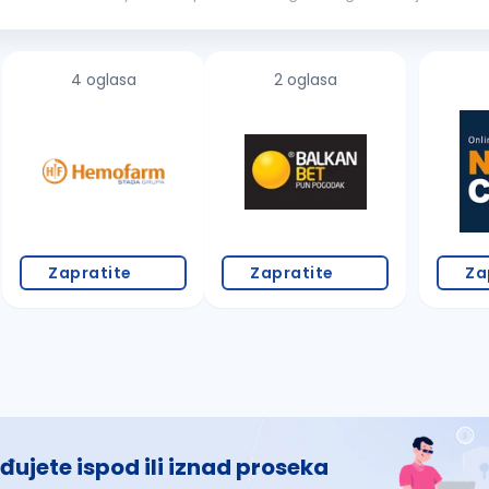
he casino f...
4 oglasa
2 oglasa
Zapratite
Zapratite
Za
đujete ispod ili iznad proseka