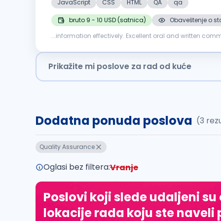
JavaScript
CSS
HTML
QA
qa
bruto 9 - 10 USD (satnica)
Obaveštenje o st
...information effectively. Excellent oral and written communication skills in English. Other languages are an asset. Reasoning Ability: Time Management: Managing one's own time with a
proven ability to deliver
quality
work and meet deadlines. 
Prikažite mi poslove za rad od kuće
Dodatna ponuda poslova
(3 rez
Quality Assurance
Oglasi bez filtera:
Vranje
Poslovi koji slede udaljeni su
lokacije rada koju ste naveli 