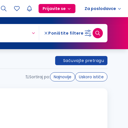
Prijavite se
Za poslodavce
Poništite filtere
Sačuvajte pretragu
Sortiraj po:
Najnovije
Uskoro ističe