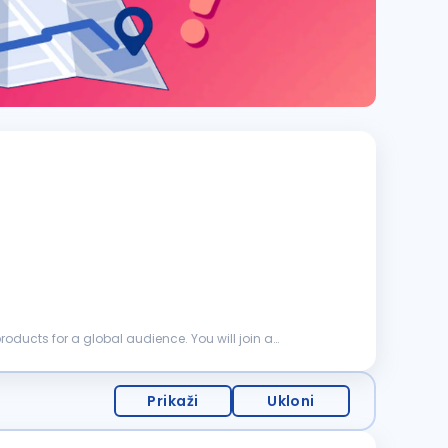
Prikaži
Ukloni