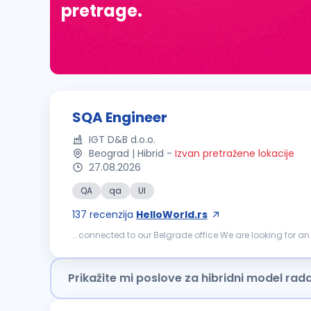
pretrage.
SQA Engineer
IGT D&B d.o.o.
Beograd | Hibrid
-
Izvan pretražene lokacije
27.08.2026
QA
qa
UI
137
recenzija
HelloWorld.rs
...connected to our Belgrade office We are looking for an enthusiastic SQA Engineer to help deliver next-generation digital casino products for a global audience. You will join a
passionate international team focused on maintaining 
Prikažite mi poslove za hibridni model rad