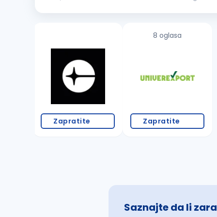
gaming, digital experiences, and fintech solutions. From t
8 oglasa
Zapratite
Zapratite
Saznajte da li zara