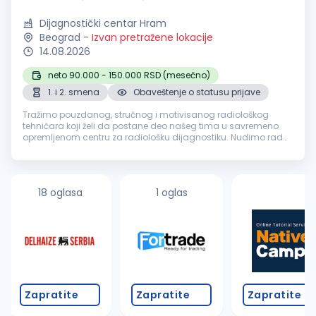
Dijagnostički centar Hram
Beograd
-
Izvan pretražene lokacije
14.08.2026
neto 90.000 - 150.000 RSD (mesečno)
1. i 2. smena
Obaveštenje o statusu prijave
Tražimo pouzdanog, stručnog i motivisanog radiološkog
tehničara koji želi da postane deo našeg tima u savremeno
opremljenom centru za radiološku dijagnostiku. Nudimo rad
na vrhunskoj opremi, rad u dinamičnom okruženju i
transparentan sistem vrednovan...
18 oglasa
1 oglas
Zapratite
Zapratite
Zapratite