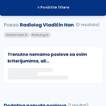
Poništite filtere
Posao
Radiolog Vladičin Han
(0 rezultata)
Vladičin Han
Radiolog
Trenutno nemamo poslove sa ovim
kriterijumima, ali...
Ako sačuvate ovu pretragu, obavestićemo vas putem 
uvajte pretragu
Dodatna ponuda poslova
(1 rezultat)