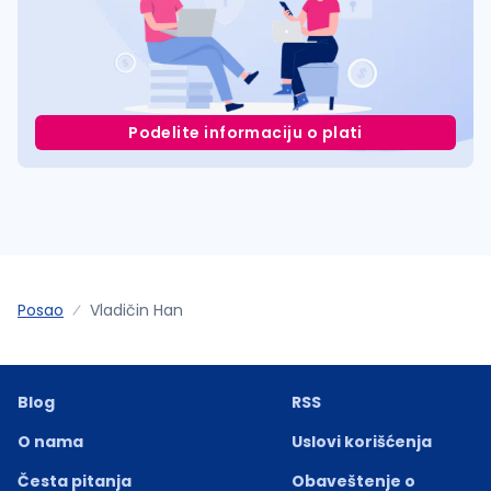
Podelite informaciju o plati
Posao
Vladičin Han
Blog
RSS
O nama
Uslovi korišćenja
Česta pitanja
Obaveštenje o