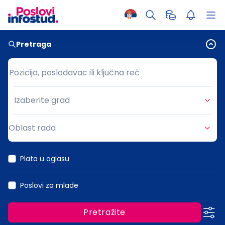
Pretraga
Pozicija, poslodavac ili ključna reč
Pozicija, poslodavac ili ključna reč
Izaberite grad
Grad
Oblast rada
Oblast rada
Plata u oglasu
Poslovi za mlade
Pretražite