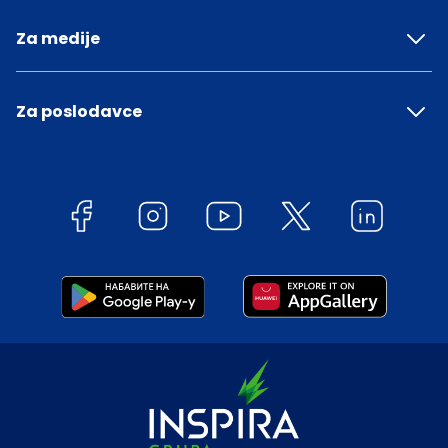
Za medije
Za poslodavce