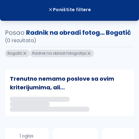
Poništite filtere
Posao
Radnik na obradi fotog... Bogatić
(0 rezultata)
Bogatić
Radnik na obradi fotografija
Trenutno nemamo poslove sa ovim
kriterijumima, ali...
Ako sačuvate ovu pretragu, obavestićemo vas putem 
uvajte pretragu
1 oglas