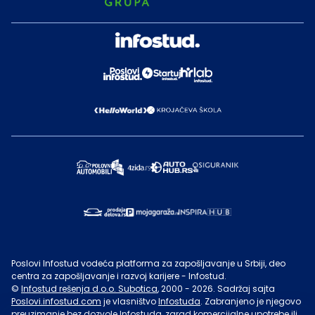
Poslovi Infostud vodeća platforma za zapošljavanje u Srbiji, deo
centra za zapošljavanje i razvoj karijere - Infostud.
©
Infostud rešenja d.o.o. Subotica
, 2000 -
2026
. Sadržaj sajta
Poslovi.infostud.com
je vlasništvo
Infostuda
. Zabranjeno je njegovo
preuzimanje bez dozvole
Infostuda
, zarad komercijalne upotrebe ili