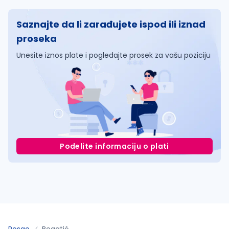
Saznajte da li zarađujete ispod ili iznad
proseka
Unesite iznos plate i pogledajte prosek za vašu poziciju
Podelite informaciju o plati
Posao
Bogatić