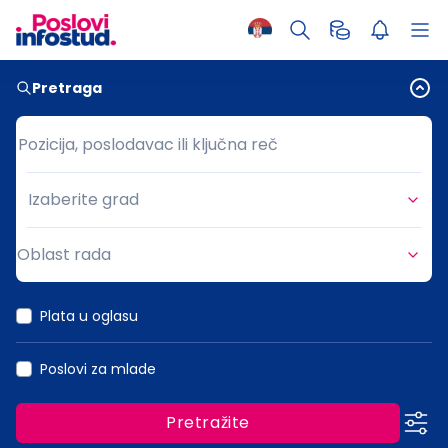
Pretraga
Pozicija, poslodavac ili ključna reč
Pozicija, poslodavac ili ključna reč
Izaberite grad
Grad
Oblast rada
Oblast rada
Plata u oglasu
Poslovi za mlade
Pretražite