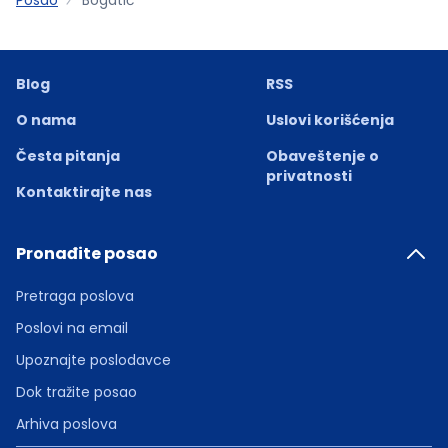
Blog
RSS
O nama
Uslovi korišćenja
Česta pitanja
Obaveštenje o
privatnosti
Kontaktirajte nas
Pronađite posao
Pretraga poslova
Poslovi na email
Upoznajte poslodavce
Dok tražite posao
Arhiva poslova