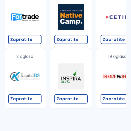
Takođe možete da:
proverite pravopisne greške (koristite č, ć, š, đ, ž,
povećajte radijus za odabrani grad
promenite odabrane filtere pretrage
Zapratite
Zapratite
Zapratite
3 oglasa
19 oglasa
Zapratite
Zapratite
Zapratite