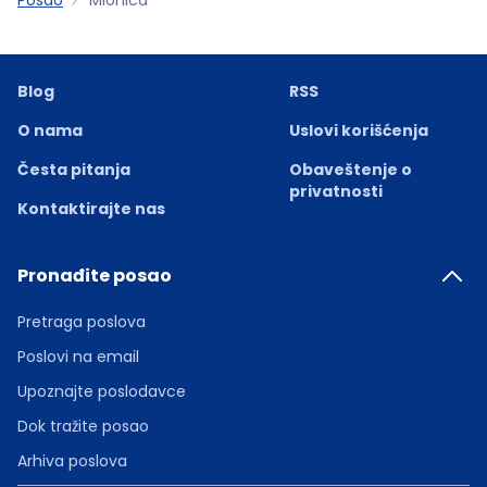
Blog
RSS
O nama
Uslovi korišćenja
Česta pitanja
Obaveštenje o
privatnosti
Kontaktirajte nas
Pronađite posao
Pretraga poslova
Poslovi na email
Upoznajte poslodavce
Dok tražite posao
Arhiva poslova