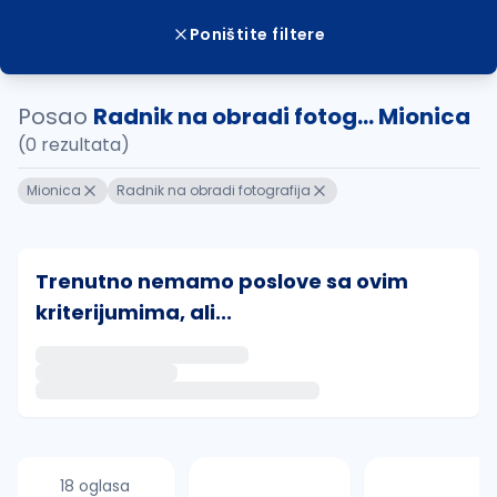
Poništite filtere
Posao
Radnik na obradi fotog... Mionica
(0 rezultata)
Mionica
Radnik na obradi fotografija
Trenutno nemamo poslove sa ovim
kriterijumima, ali...
Ako sačuvate ovu pretragu, obavestićemo vas putem 
uvajte pretragu
18 oglasa