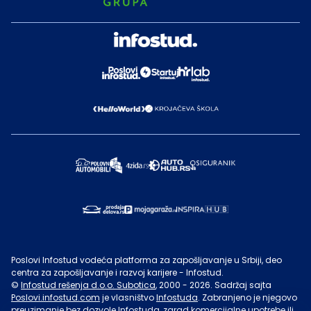
Poslovi Infostud vodeća platforma za zapošljavanje u Srbiji, deo
centra za zapošljavanje i razvoj karijere - Infostud.
©
Infostud rešenja d.o.o. Subotica
, 2000 -
2026
. Sadržaj sajta
Poslovi.infostud.com
je vlasništvo
Infostuda
. Zabranjeno je njegovo
preuzimanje bez dozvole
Infostuda
, zarad komercijalne upotrebe ili