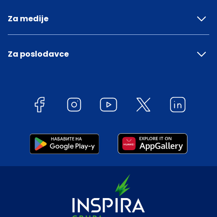
Za medije
Za poslodavce