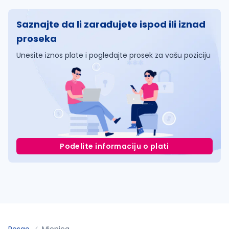
Saznajte da li zarađujete ispod ili iznad
proseka
Unesite iznos plate i pogledajte prosek za vašu poziciju
Podelite informaciju o plati
Posao
Mionica