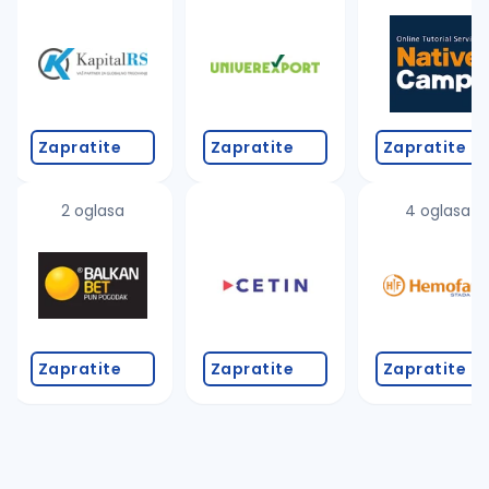
Takođe možete da:
proverite pravopisne greške (koristite č, ć, š, đ, ž,
povećajte radijus za odabrani grad
promenite odabrane filtere pretrage
Zapratite
Zapratite
Zapratite
2 oglasa
4 oglasa
Zapratite
Zapratite
Zapratite