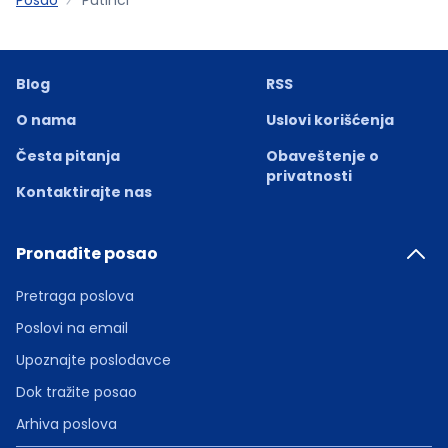
Blog
RSS
O nama
Uslovi korišćenja
Česta pitanja
Obaveštenje o
privatnosti
Kontaktirajte nas
Pronađite posao
Pretraga poslova
Poslovi na email
Upoznajte poslodavce
Dok tražite posao
Arhiva poslova