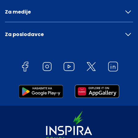
Za medije
Za poslodavce