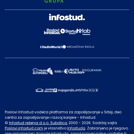
Poslovi Infostud vodeća platforma za zapošljavanje u Srbiji, deo
centra za zapošljavanje i razvoj karijere - Infostud.
©
Infostud rešenja d.o.o. Subotica
, 2000 -
2026
. Sadržaj sajta
Poslovi.infostud.com
je vlasništvo
Infostuda
. Zabranjeno je njegovo
preuzimanje bez dozvole
Infostuda
, zarad komercijalne upotrebe ili