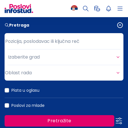
Pretraga
Pozicija, poslodavac ili ključna reč
Pozicija, poslodavac ili ključna reč
Izaberite grad
Grad
Oblast rada
Oblast rada
Plata u oglasu
Poslovi za mlade
Pretražite