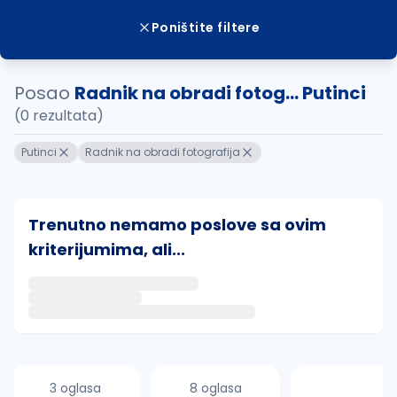
Poništite filtere
Posao
Radnik na obradi fotog... Putinci
(0 rezultata)
Putinci
Radnik na obradi fotografija
Trenutno nemamo poslove sa ovim
kriterijumima, ali...
Ako sačuvate ovu pretragu, obavestićemo vas putem 
uvajte pretragu
3 oglasa
8 oglasa