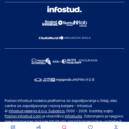
Poslovi Infostud vodeća platforma za zapošljavanje u Srbiji, deo
centra za zapošljavanje i razvoj karijere - Infostud.
©
Infostud rešenja d.o.o. Subotica
, 2000 -
2026
. Sadržaj sajta
Poslovi.infostud.com
je vlasništvo
Infostuda
. Zabranjeno je njegovo
preuzimanje bez dozvole
Infostuda
, zarad komercijalne upotrebe ili
u druge svrhe, osim za lične potrebe posetilaca sajta.
Uslovi