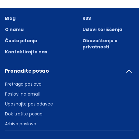
Blog
RSS
O nama
Uslovi korišćenja
Česta pitanja
Obaveštenje o
privatnosti
Kontaktirajte nas
Pronađite posao
Pretraga poslova
Poslovi na email
Upoznajte poslodavce
Dok tražite posao
Arhiva poslova