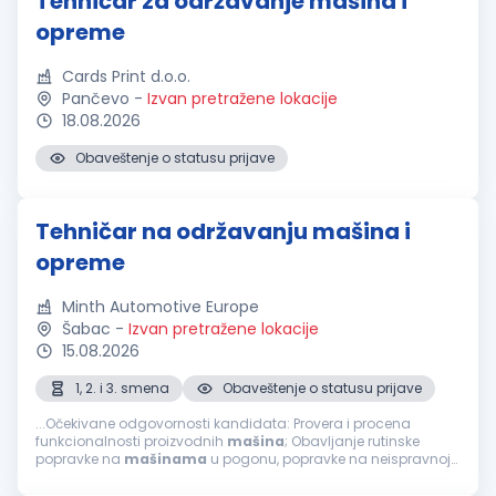
Tehničar za održavanje mašina i
opreme
Cards Print d.o.o.
Pančevo
-
Izvan pretražene lokacije
18.08.2026
Obaveštenje o statusu prijave
Tehničar na održavanju mašina i
opreme
Minth Automotive Europe
Šabac
-
Izvan pretražene lokacije
15.08.2026
1, 2. i 3. smena
Obaveštenje o statusu prijave
...Očekivane odgovornosti kandidata: Provera i procena
funkcionalnosti proizvodnih
mašina
; Obavljanje rutinske
popravke na
mašinama
u pogonu, popravke na neispravnoj
opremi i oštećenim strukturama; Sprovođenje preventivnog
održavanja i nadogradnje...