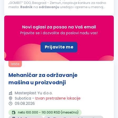
„GOMBIT“ DOO, Beograd - Zemun, raspisuje konkurs za radno
mesto:
Radnik
na
održavanju
uređaja i opreme u mesnoj
industriji (2 izvršilaca, Proizvodni pogon u Inđiji) Opis posla...
Novi oglasi za posao na Vaš email
Prijavite se i dozvolite da poslovi nađu vas!
Prijavite me
Ističe
Mehaničar za održavanje
mašina u proizvodnji
Masterplast Yu d.o.o.
Subotica
-
Izvan pretražene lokacije
09.08.2026
neto 100.000 - 110.000 RSD (mesečno)