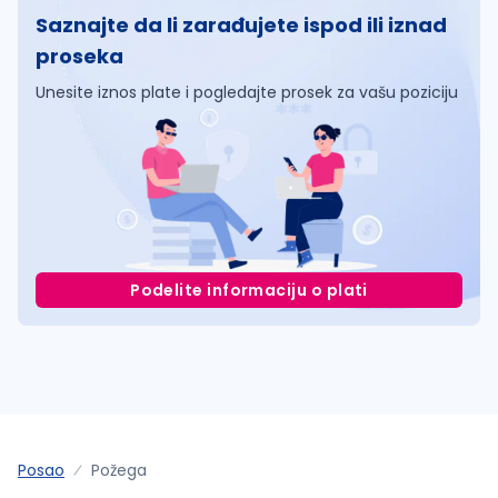
Saznajte da li zarađujete ispod ili iznad
proseka
Unesite iznos plate i pogledajte prosek za vašu poziciju
Podelite informaciju o plati
Posao
Požega