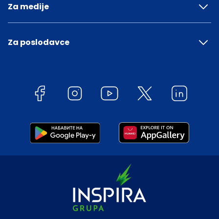
Za medije
Za poslodavce