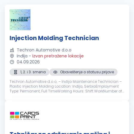
Injection Molding Technician
Techron Automotive d.o.o
Inđija
-
Izvan pretražene lokacije
04.09.2026
1, 2. i 3. smena
Obaveštenje o statusu prijave
Techron Automotive d.o.o. – Inđija Maintenance Technician –
Plastic Injection Molding Location: Inđija, SerbiaEmployment
Type: Permanent, Full TimeWorking Hours: Shift WorkNumber of
Positions: 1Application Deadline: 01.09.2026. About Us Techron
Autom...