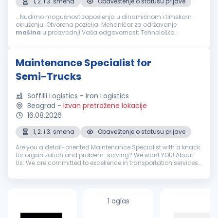
1, 2. i 3. smena
Obaveštenje o statusu prijave
...Nudimo mogućnost zaposlenja u dinamičnom i timskom
okruženju. Otvorena pozicija: Mehaničar za održavanje
mašina
u proizvodnji Vaša odgovornost: Tehnološko
podešavanje i kontrola radnih
mašina
Popravke kvarova,
podešavanje i remont svih
mašina
...
Maintenance Specialist for
Semi-Trucks
Soffilli Logistics - Iron Logistics
Beograd
-
Izvan pretražene lokacije
16.08.2026
1, 2. i 3. smena
Obaveštenje o statusu prijave
Are you a detail-oriented Maintenance Specialist with a knack
for organization and problem-solving? We want YOU! About
Us: We are committed to excellence in transportation services
with our reliable fleet of trucks and trailers. Our mission is to
kee...
1 oglas