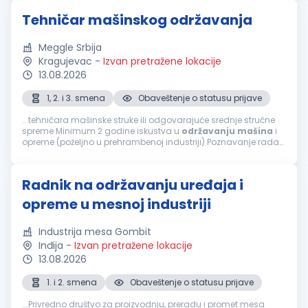
Tehničar mašinskog održavanja
Meggle Srbija
Kragujevac
-
Izvan pretražene lokacije
13.08.2026
1, 2. i 3. smena
Obaveštenje o statusu prijave
...tehničara mašinske struke ili odgovarajuće srednje stručne
spreme Minimum 2 godine iskustva u
održavanju
mašina
i
opreme (poželjno u prehrambenoj industriji) Poznavanje rada
sa alatima i osnovnim električnim instalacijama Sposobnost
čitanja tehničke...
Radnik na održavanju uređaja i
opreme u mesnoj industriji
Industrija mesa Gombit
Inđija
-
Izvan pretražene lokacije
13.08.2026
1. i 2. smena
Obaveštenje o statusu prijave
...Privredno društvo za proizvodnju, preradu i promet mesa