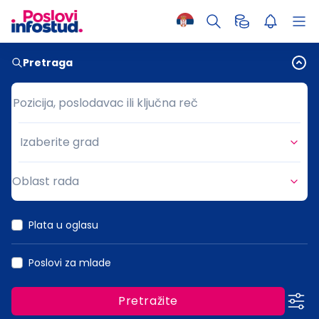
Pretraga
Pozicija, poslodavac ili ključna reč
Pozicija, poslodavac ili ključna reč
Izaberite grad
Grad
Oblast rada
Oblast rada
Plata u oglasu
Poslovi za mlade
Pretražite