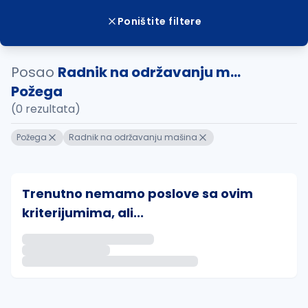
Poništite filtere
Posao
Radnik na održavanju m...
Požega
(0 rezultata)
Požega
Radnik na održavanju mašina
Trenutno nemamo poslove sa ovim
kriterijumima, ali...
Ako sačuvate ovu pretragu, obavestićemo vas putem 