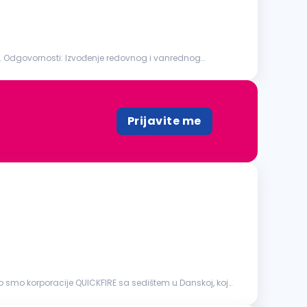
zvođenje redovnog i vanrednog
Prijavite me
 smo korporacije QUICKFIRE sa sedištem u Danskoj, koja