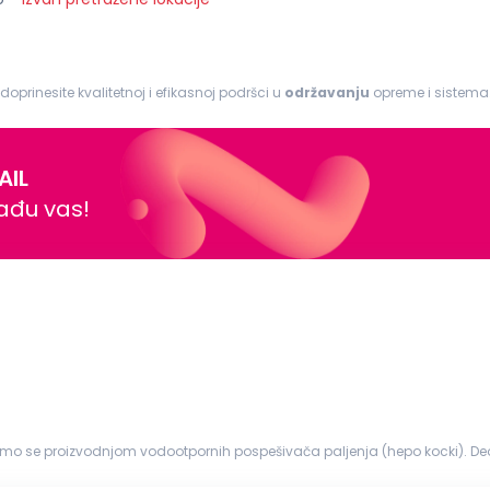
 doprinesite kvalitetnoj i efikasnoj podršci u
održavanju
opreme i sistema. Odgovornosti: I
rova na mašinama i opremi...
AIL
nađu vas!
imo se proizvodnjom vodootpornih pospešivača paljenja (hepo kocki). Deo
h pospešivača pa...