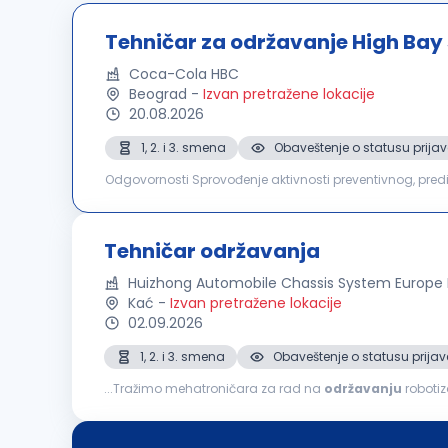
Tehničar za održavanje High Bay 
Coca-Cola HBC
Beograd
-
Izvan pretražene lokacije
20.08.2026
1, 2. i 3. smena
Obaveštenje o statusu prijav
Odgovornosti Sprovođenje aktivnosti preventivnog, prediktivnog i korektivnog održavanja automatizovanih skladišnih sistema i prateće opreme, sa ciljem
obezbeđivanja njihove pouzdanosti, raspoloživosti i funkc
Tehničar održavanja
Huizhong Automobile Chassis System Europe
Kać
-
Izvan pretražene lokacije
02.09.2026
1, 2. i 3. smena
Obaveštenje o statusu prijav
...Tražimo mehatroničara za rad na
održavanju
robotizov
korektivnog i prediktivnog održavanja robotizovanih pro