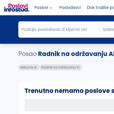
Poslovi
Poslodavci
Dok tražite p
Pozicija, poslodavac ili ključna reč
Izabe
Pozicija, poslodavac ili ključna reč
Grad
Posao
Radnik na održavanju A
Alibunar
Radnik na održavanju
Trenutno nemamo poslove sa 
Ako sačuvate ovu pretragu, obavestićemo va