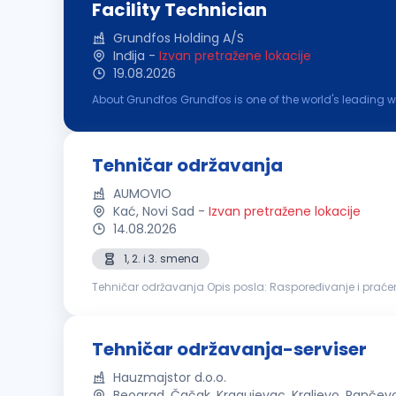
Facility Technician
Grundfos Holding A/S
Inđija
-
Izvan pretražene lokacije
19.08.2026
About Grundfos Grundfos is one of the world's leading 
skills commit us to pioneering solutions to the world's 
Tehničar održavanja
AUMOVIO
Kać, Novi Sad
-
Izvan pretražene lokacije
14.08.2026
1, 2. i 3. smena
Tehničar održavanja Opis posla: Raspoređivanje i praćenje realizacije radnih zadataka u timu Korektivno i preventivno održavanje električne i mehaničke
opreme Instalacija, podešavanje i održavanje proizvod
Tehničar održavanja-serviser
Hauzmajstor d.o.o.
Beograd, Čačak, Kragujevac, Kraljevo, Pančev