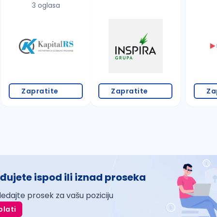
3 oglasa
Zapratite
Zapratite
Za
đujete ispod ili iznad proseka
ledajte prosek za vašu poziciju
plati