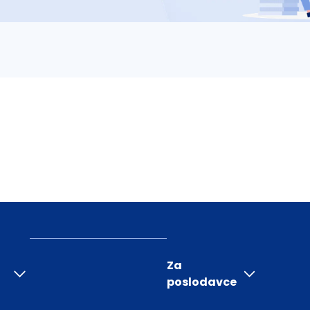
Za
poslodavce