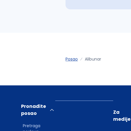
Posao
Alibunar
Pronađite
Za
posao
medije
Pretraga