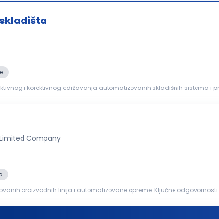
skladišta
e
ionalnosti. Pravovremena identifikacija i...
 Limited Company
e
anih proizvodnih linija i automatizovane opreme. Ključne odgovornosti: Izvršavanje preventivnog
izvodnih linija, automatizovane opreme...