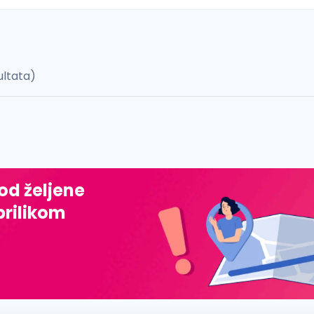
ultata)
 š, đ, ž, dž)
 od željene
prilikom