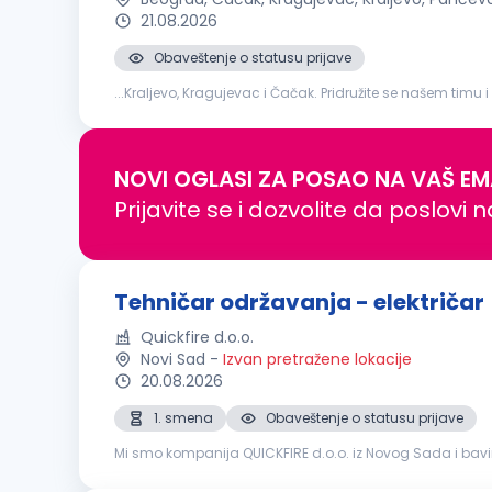
21.08.2026
Obaveštenje o statusu prijave
...Kraljevo, Kragujevac i Čačak. Pridružite se našem timu i
održavanja tehničkih sistema i uređaja Otklanjanje kva
NOVI OGLASI ZA POSAO NA VAŠ EM
Prijavite se i dozvolite da poslovi 
Tehničar održavanja - električar
Quickfire d.o.o.
Novi Sad
-
Izvan pretražene lokacije
20.08.2026
1. smena
Obaveštenje o statusu prijave
Mi smo kompanija QUICKFIRE d.o.o. iz Novog Sada i bav
je specijalizovana za proizvodnju i prodaju vodootporni