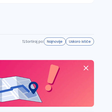
Sortiraj po:
Najnovije
Uskoro ističe