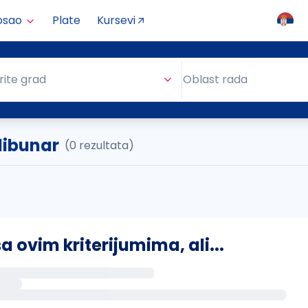
osao
Plate
Kursevi
Oblast rada
rite grad
Oblast rada
libunar
(0 rezultata)
ovim kriterijumima, ali...
s putem email-a kada se pojave novi poslovi.