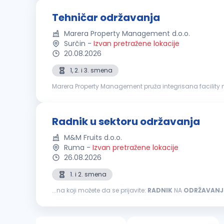
Tehničar održavanja
Marera Property Management d.o.o.
Surčin
-
Izvan pretražene lokacije
20.08.2026
1, 2. i 3. smena
Marera Property Management pruža integrisana facility 
house platforma uključuje usluge čišćenja, tehničkog održ
Radnik u sektoru održavanja
M&M Fruits d.o.o.
Ruma
-
Izvan pretražene lokacije
26.08.2026
1. i 2. smena
...na koji možete da se prijavite:
RADNIK
NA
ODRŽAVANJ
preventivno mašinsko održavanje Stara se o očuvanju,