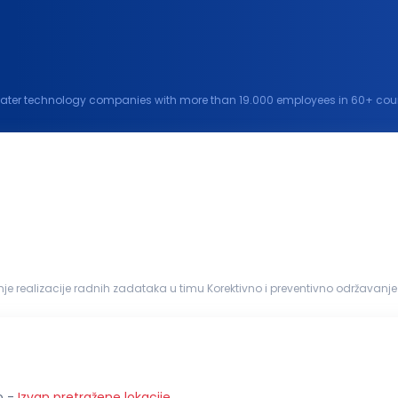
water technology companies with more than 19.000 employees in 60+ countr
water and climate challenges and improve...
nih mašina Dokumentovanje održavanj...
o
-
Izvan pretražene lokacije