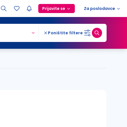
Prijavite se
Za poslodavce
Poništite filtere