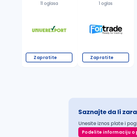
11 oglasa
1 oglas
Zapratite
Zapratite
Saznajte da li zara
Unesite iznos plate i pog
Podelite informaciju o 