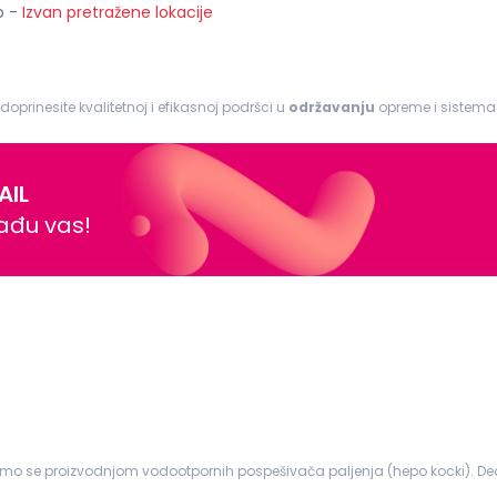
o
-
Izvan pretražene lokacije
 doprinesite kvalitetnoj i efikasnoj podršci u
održavanju
opreme i sistema. Odgovornosti: I
rova na mašinama i opremi...
AIL
nađu vas!
imo se proizvodnjom vodootpornih pospešivača paljenja (hepo kocki). Deo
h pospešivača pa...