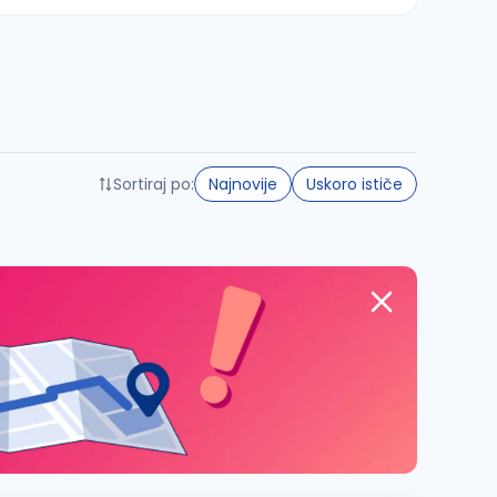
Sortiraj po:
Najnovije
Uskoro ističe