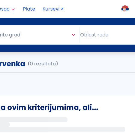
osao
Plate
Kursevi
Oblast rada
rite grad
Oblast rada
Crvenka
(0 rezultata)
ovim kriterijumima, ali...
s putem email-a kada se pojave novi poslovi.