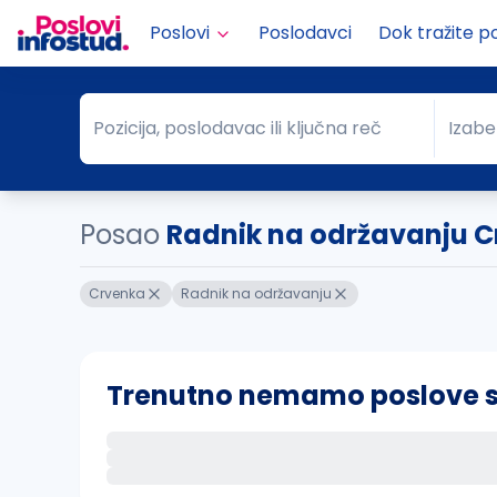
Poslovi
Poslodavci
Dok tražite p
Pozicija, poslodavac ili ključna reč
Izabe
Pozicija, poslodavac ili ključna reč
Grad
Posao
Radnik na održavanju 
Crvenka
Radnik na održavanju
Trenutno nemamo poslove sa 
Ako sačuvate ovu pretragu, obavestićemo va