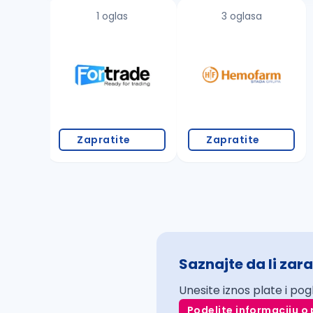
1 oglas
3 oglasa
Zapratite
Zapratite
Saznajte da li zara
Unesite iznos plate i pog
Podelite informaciju o 