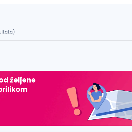
ultata)
 š, đ, ž, dž)
 od željene
prilikom