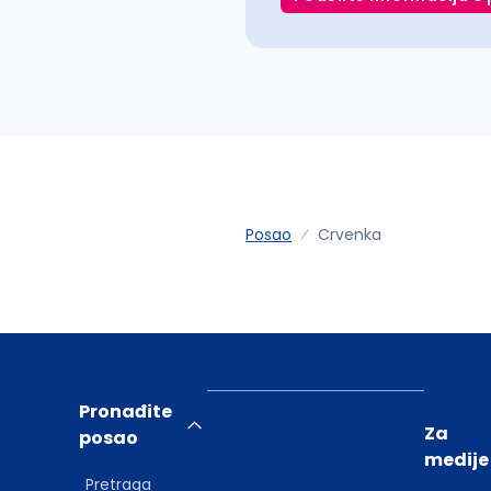
Posao
Crvenka
Pronađite
Za
posao
medije
Pretraga