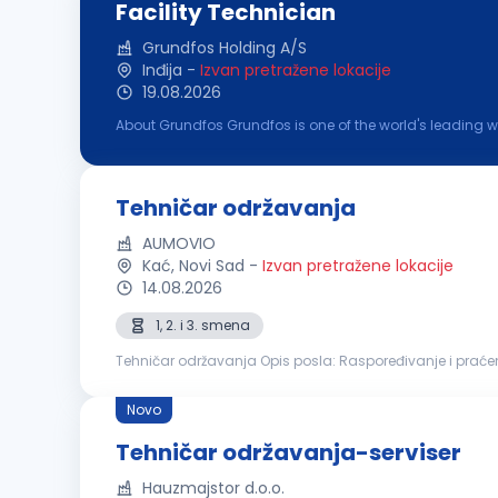
Facility Technician
Grundfos Holding A/S
Inđija
-
Izvan pretražene lokacije
19.08.2026
About Grundfos Grundfos is one of the world's leading 
skills commit us to pioneering solutions to the world's 
Tehničar održavanja
AUMOVIO
Kać, Novi Sad
-
Izvan pretražene lokacije
14.08.2026
1, 2. i 3. smena
Tehničar održavanja Opis posla: Raspoređivanje i praćenje realizacije radnih zadataka u timu Korektivno i preventivno održavanje električne i mehaničke
opreme Instalacija, podešavanje i održavanje proizvod
Novo
Tehničar održavanja-serviser
Hauzmajstor d.o.o.