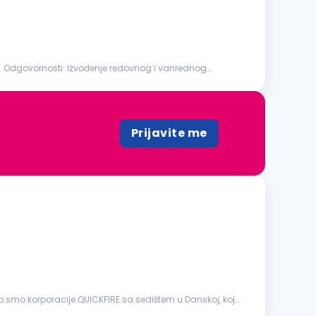
zvođenje redovnog i vanrednog
Prijavite me
 smo korporacije QUICKFIRE sa sedištem u Danskoj, koja