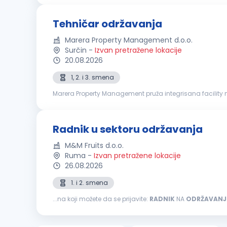
Tehničar održavanja
Marera Property Management d.o.o.
Surčin
-
Izvan pretražene lokacije
20.08.2026
1, 2. i 3. smena
Marera Property Management pruža integrisana facility 
house platforma uključuje usluge čišćenja, tehničkog održ
Radnik u sektoru održavanja
M&M Fruits d.o.o.
Ruma
-
Izvan pretražene lokacije
26.08.2026
1. i 2. smena
...na koji možete da se prijavite:
RADNIK
NA
ODRŽAVANJ
preventivno mašinsko održavanje Stara se o očuvanju,