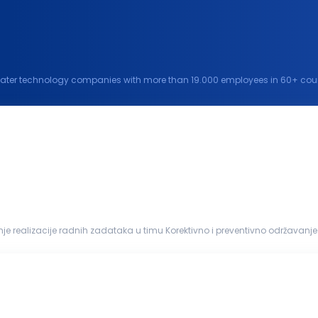
water technology companies with more than 19.000 employees in 60+ countr
water and climate challenges and improve...
nih mašina Dokumentovanje održavanj...