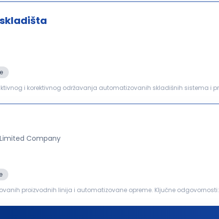
skladišta
e
ionalnosti. Pravovremena identifikacija i...
 Limited Company
e
anih proizvodnih linija i automatizovane opreme. Ključne odgovornosti: Izvršavanje preventivnog
izvodnih linija, automatizovane opreme...