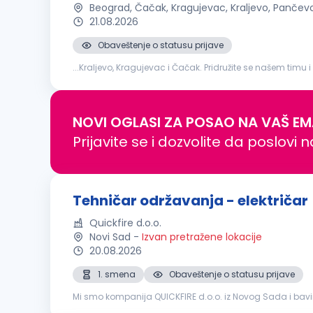
Beograd, Čačak, Kragujevac, Kraljevo, Pančev
21.08.2026
Obaveštenje o statusu prijave
...Kraljevo, Kragujevac i Čačak. Pridružite se našem timu i
održavanja tehničkih sistema i uređaja Otklanjanje kva
NOVI OGLASI ZA POSAO NA VAŠ EM
Prijavite se i dozvolite da poslovi 
Tehničar održavanja - električar
Quickfire d.o.o.
Novi Sad
-
Izvan pretražene lokacije
20.08.2026
1. smena
Obaveštenje o statusu prijave
Mi smo kompanija QUICKFIRE d.o.o. iz Novog Sada i bav
je specijalizovana za proizvodnju i prodaju vodootporni