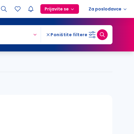
Prijavite se
Za poslodavce
Poništite filtere