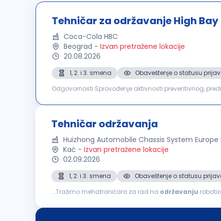
Tehničar za održavanje High Bay 
Coca-Cola HBC
Beograd
-
Izvan pretražene lokacije
20.08.2026
1, 2. i 3. smena
Obaveštenje o statusu prijav
Odgovornosti Sprovođenje aktivnosti preventivnog, prediktivnog i korektivnog održavanja automatizovanih skladišnih sistema i prateće opreme, sa ciljem
obezbeđivanja njihove pouzdanosti, raspoloživosti i funkc
Tehničar održavanja
Huizhong Automobile Chassis System Europe
Kać
-
Izvan pretražene lokacije
02.09.2026
1, 2. i 3. smena
Obaveštenje o statusu prijav
...Tražimo mehatroničara za rad na
održavanju
robotizov
korektivnog i prediktivnog održavanja robotizovanih pro