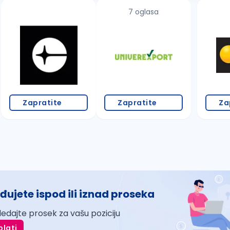
7 oglasa
Zapratite
Zapratite
Za
đujete ispod ili iznad proseka
ledajte prosek za vašu poziciju
plati