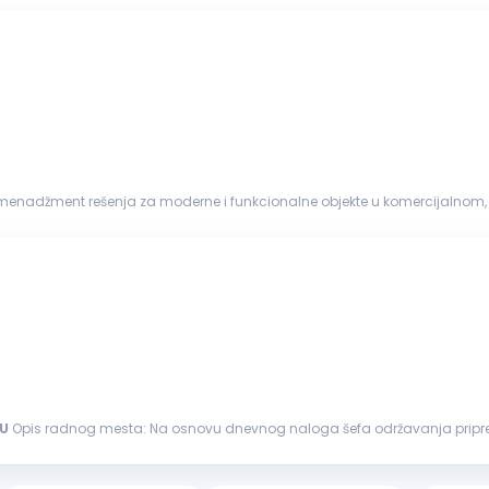
menadžment rešenja za moderne i funkcionalne objekte u komercijalnom, 
avanja, recepcije,...
U
Opis radnog mesta: Na osnovu dnevnog naloga šefa održavanja priprema odgovarajući alat i sredstva za proizvodnju Vrši
održavanju
i sprovođenju...