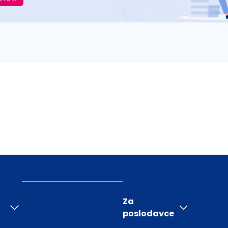
Za
poslodavce