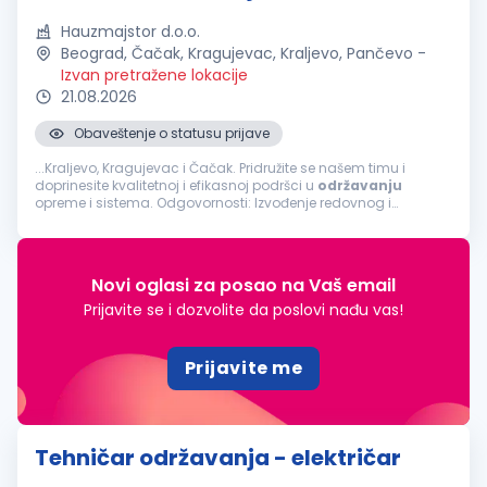
Hauzmajstor d.o.o.
Beograd, Čačak, Kragujevac, Kraljevo, Pančevo
-
Izvan pretražene lokacije
21.08.2026
Obaveštenje o statusu prijave
...Kraljevo, Kragujevac i Čačak. Pridružite se našem timu i
doprinesite kvalitetnoj i efikasnoj podršci u
održavanju
opreme i sistema. Odgovornosti: Izvođenje redovnog i
vanrednog održavanja tehničkih sistema i uređaja Otklanjanje
kvarova na mašinama i opremi...
Novi oglasi za posao na Vaš email
Prijavite se i dozvolite da poslovi nađu vas!
Prijavite me
Tehničar održavanja - električar