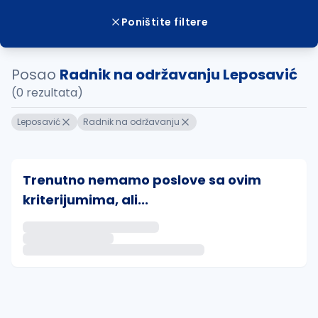
Poništite filtere
Posao
Radnik na održavanju Leposavić
(0 rezultata)
Leposavić
Radnik na održavanju
Trenutno nemamo poslove sa ovim
kriterijumima, ali...
Ako sačuvate ovu pretragu, obavestićemo vas putem 
uvajte pretragu