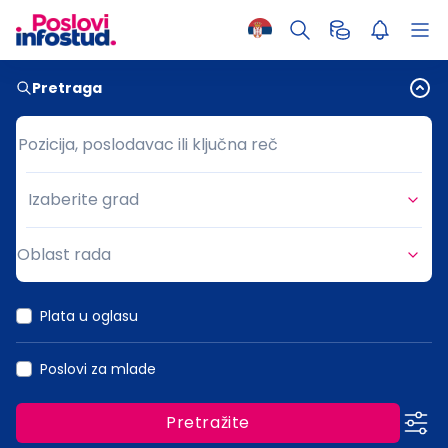
Pretraga
Pozicija, poslodavac ili ključna reč
Pozicija, poslodavac ili ključna reč
Izaberite grad
Grad
Oblast rada
Oblast rada
Plata u oglasu
Poslovi za mlade
Pretražite