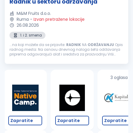
Radnik u sektoru održavanja
M&M Fruits d.o.o.
Ruma
-
Izvan pretražene lokacije
26.08.2026
1. i 2. smena
...na koji možete da se prijavite:
RADNIK
NA
ODRŽAVANJU
Opis
radnog mesta: Na osnovu dnevnog naloga šefa održavanja
priprema odgovarajući alat i sredstva za proizvodnju Vrši
preventivno mašinsko održavanje Stara se o očuvanju,
održavanju
i sprovođenju...
3 oglasa
Zapratite
Zapratite
Zapratite