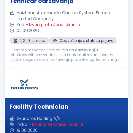
Tehničar održavanja
Huizhong Automobile Chassis System Europe
Limited Company
Kać
-
Izvan pretražene lokacije
02.09.2026
1, 2. i 3. smena
Obaveštenje o statusu prijave
...Tražimo mehatroničara za rad na
održavanju
robotizovanih proizvodnih linija i automatizovane opreme.
Ključne odgovornosti: Izvršavanje preventivnog, korektivnog i
prediktivnog održavanja robotizovanih proizvodnih linija,
automatizovane opreme...
Facility Technician
Grundfos Holding A/S
Inđija
-
Izvan pretražene lokacije
19.08.2026