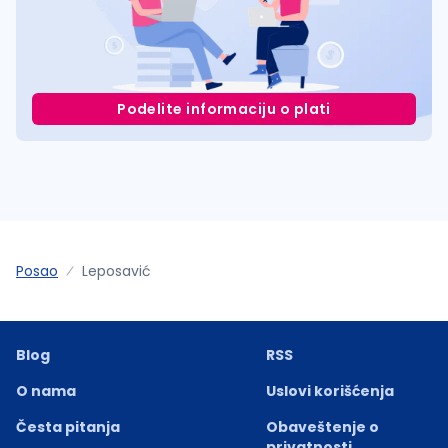
Podelite informaciju o plati
Posao
Leposavić
Blog
RSS
O nama
Uslovi korišćenja
Česta pitanja
Obaveštenje o
privatnosti