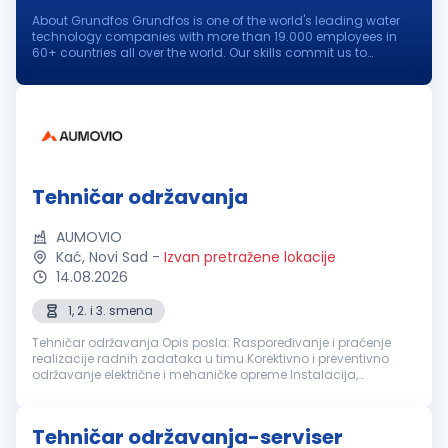
About Grundfos Grundfos is one of the world's leading water
technology companies with more than 19.000 employees in
60+ countries all over the world. Our skills commit us to
pioneering solutions to the world's water and climate
challenges and improve...
Tehničar održavanja
AUMOVIO
Kać, Novi Sad
-
Izvan pretražene lokacije
14.08.2026
1, 2. i 3. smena
Tehničar održavanja Opis posla: Raspoređivanje i praćenje
realizacije radnih zadataka u timu Korektivno i preventivno
održavanje električne i mehaničke opreme Instalacija,
podešavanje i održavanje proizvodnih mašina
Dokumentovanje održavanj...
Tehničar održavanja-serviser