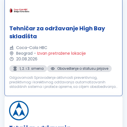
Tehničar za održavanje High Bay
skladišta
Coca-Cola HBC
Beograd
-
Izvan pretražene lokacije
20.08.2026
1, 2. i 3. smena
Obaveštenje o statusu prijave
Odgovornosti Sprovođenje aktivnosti preventivnog,
prediktivnog i korektivnog održavanja automatizovanih
skladišnih sistema i prateće opreme, sa ciljem obezbeđivanja
njihove pouzdanosti, raspoloživosti i funkcionalnosti.
Pravovremena identifikacija i...