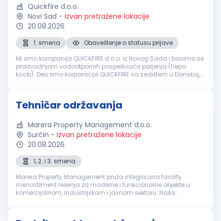
Quickfire d.o.o.
Novi Sad
-
Izvan pretražene lokacije
20.08.2026
1. smena
Obaveštenje o statusu prijave
Mi smo kompanija QUICKFIRE d.o.o. iz Novog Sada i bavimo se
proizvodnjom vodootpornih pospešivača paljenja (hepo
kocki). Deo smo korporacije QUICKFIRE sa sedištem u Danskoj,
koja je specijalizovana za proizvodnju i prodaju vodootpornih
pospešivača pa...
Tehničar održavanja
Marera Property Management d.o.o.
Surčin
-
Izvan pretražene lokacije
20.08.2026
1, 2. i 3. smena
Marera Property Management pruža integrisana facility
menadžment rešenja za moderne i funkcionalne objekte u
komercijalnom, industrijskom i javnom sektoru. Naša
zaokružena in-house platforma uključuje usluge čišćenja,
tehničkog održavanja, recepcije,...