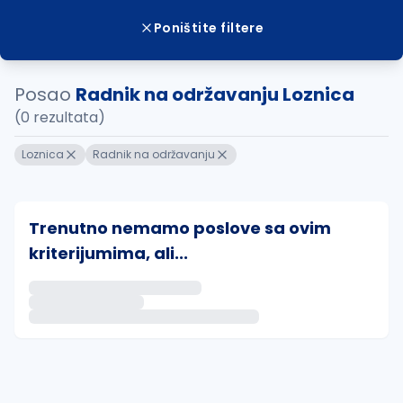
Poništite filtere
Posao
Radnik na održavanju Loznica
(0 rezultata)
Loznica
Radnik na održavanju
Trenutno nemamo poslove sa ovim
kriterijumima, ali...
Ako sačuvate ovu pretragu, obavestićemo vas putem 
uvajte pretragu