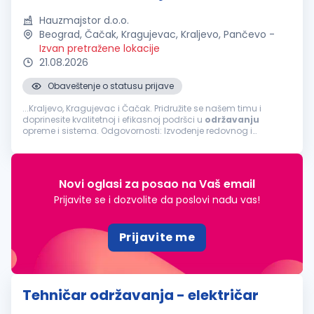
Hauzmajstor d.o.o.
Beograd, Čačak, Kragujevac, Kraljevo, Pančevo
-
Izvan pretražene lokacije
21.08.2026
Obaveštenje o statusu prijave
...Kraljevo, Kragujevac i Čačak. Pridružite se našem timu i
doprinesite kvalitetnoj i efikasnoj podršci u
održavanju
opreme i sistema. Odgovornosti: Izvođenje redovnog i
vanrednog održavanja tehničkih sistema i uređaja Otklanjanje
kvarova na mašinama i opremi...
Novi oglasi za posao na Vaš email
Prijavite se i dozvolite da poslovi nađu vas!
Prijavite me
Tehničar održavanja - električar