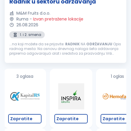
Radnik u sektoru održavanja
M&M Fruits d.o.o.
Ruma
-
Izvan pretražene lokacije
26.08.2026
1. i 2. smena
...na koji možete da se prijavite:
RADNIK
NA
ODRŽAVANJU
Opis
radnog mesta: Na osnovu dnevnog naloga šefa održavanja
priprema odgovarajući alat i sredstva za proizvodnju Vrši
preventivno mašinsko održavanje Stara se o očuvanju,
održavanju
i sprovođenju...
3 oglasa
1 oglas
Zapratite
Zapratite
Zapratite