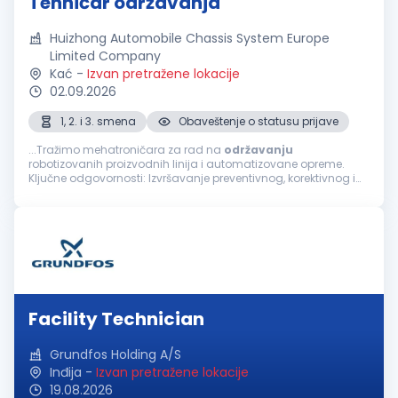
Tehničar održavanja
Huizhong Automobile Chassis System Europe
Limited Company
Kać
-
Izvan pretražene lokacije
02.09.2026
1, 2. i 3. smena
Obaveštenje o statusu prijave
...Tražimo mehatroničara za rad na
održavanju
robotizovanih proizvodnih linija i automatizovane opreme.
Ključne odgovornosti: Izvršavanje preventivnog, korektivnog i
prediktivnog održavanja robotizovanih proizvodnih linija,
automatizovane opreme...
Facility Technician
Grundfos Holding A/S
Inđija
-
Izvan pretražene lokacije
19.08.2026