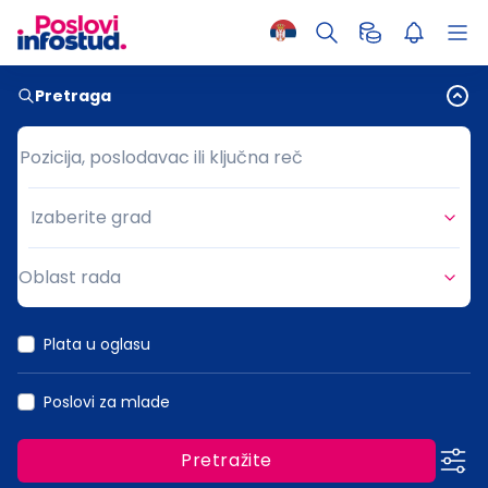
Pretraga
Pozicija, poslodavac ili ključna reč
Pozicija, poslodavac ili ključna reč
Izaberite grad
Grad
Oblast rada
Oblast rada
Plata u oglasu
Poslovi za mlade
Pretražite