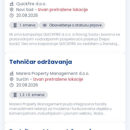
Quickfire d.o.o.
Novi Sad
-
Izvan pretražene lokacije
20.08.2026
1. smena
Obaveštenje o statusu prijave
Mi smo kompanija QUICKFIRE d.o.o. iz Novog Sada i bavimo se
proizvodnjom vodootpornih pospešivača paljenja (hepo
kocki). Deo smo korporacije QUICKFIRE sa sedištem u Danskoj,
koja je specijalizovana za proizvodnju i prodaju vodootpornih
pospešivača pa...
Tehničar održavanja
Marera Property Management d.o.o.
Surčin
-
Izvan pretražene lokacije
20.08.2026
1, 2. i 3. smena
Marera Property Management pruža integrisana facility
menadžment rešenja za moderne i funkcionalne objekte u
komercijalnom, industrijskom i javnom sektoru. Naša
zaokružena in-house platforma uključuje usluge čišćenja,
tehničkog održavanja, recepcije,...