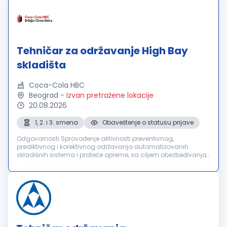
Tehničar za održavanje High Bay
skladišta
Coca-Cola HBC
Beograd
-
Izvan pretražene lokacije
20.08.2026
1, 2. i 3. smena
Obaveštenje o statusu prijave
Odgovornosti Sprovođenje aktivnosti preventivnog,
prediktivnog i korektivnog održavanja automatizovanih
skladišnih sistema i prateće opreme, sa ciljem obezbeđivanja
njihove pouzdanosti, raspoloživosti i funkcionalnosti.
Pravovremena identifikacija i...