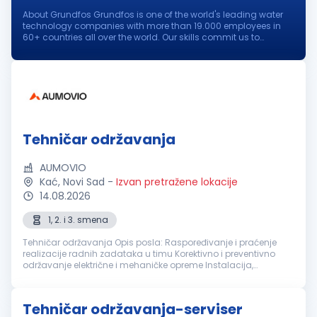
About Grundfos Grundfos is one of the world's leading water
technology companies with more than 19.000 employees in
60+ countries all over the world. Our skills commit us to
pioneering solutions to the world's water and climate
challenges and improve...
Tehničar održavanja
AUMOVIO
Kać, Novi Sad
-
Izvan pretražene lokacije
14.08.2026
1, 2. i 3. smena
Tehničar održavanja Opis posla: Raspoređivanje i praćenje
realizacije radnih zadataka u timu Korektivno i preventivno
održavanje električne i mehaničke opreme Instalacija,
podešavanje i održavanje proizvodnih mašina
Dokumentovanje održavanj...
Tehničar održavanja-serviser