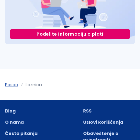
Podelite informaciju o plati
Posao
Loznica
Blog
RSS
O nama
Uslovi korišćenja
Česta pitanja
Obaveštenje o
privatnosti