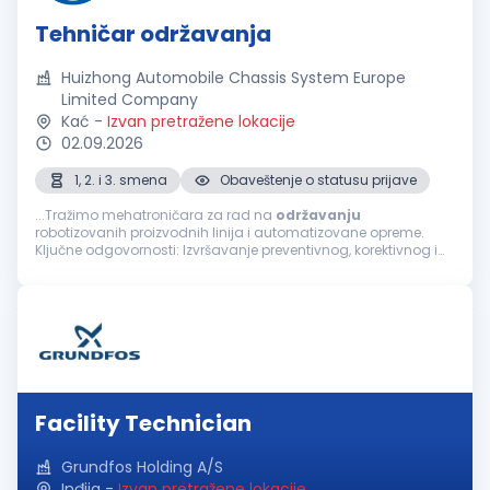
Tehničar održavanja
Huizhong Automobile Chassis System Europe
Limited Company
Kać
-
Izvan pretražene lokacije
02.09.2026
1, 2. i 3. smena
Obaveštenje o statusu prijave
...Tražimo mehatroničara za rad na
održavanju
robotizovanih proizvodnih linija i automatizovane opreme.
Ključne odgovornosti: Izvršavanje preventivnog, korektivnog i
prediktivnog održavanja robotizovanih proizvodnih linija,
automatizovane opreme...
Facility Technician
Grundfos Holding A/S
Inđija
-
Izvan pretražene lokacije