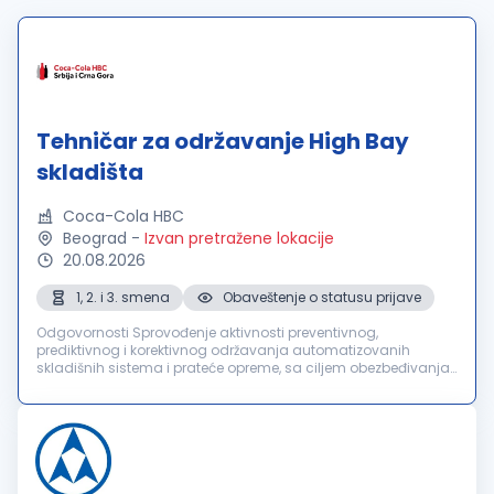
Tehničar za održavanje High Bay
skladišta
Coca-Cola HBC
Beograd
-
Izvan pretražene lokacije
20.08.2026
1, 2. i 3. smena
Obaveštenje o statusu prijave
Odgovornosti Sprovođenje aktivnosti preventivnog,
prediktivnog i korektivnog održavanja automatizovanih
skladišnih sistema i prateće opreme, sa ciljem obezbeđivanja
njihove pouzdanosti, raspoloživosti i funkcionalnosti.
Pravovremena identifikacija i...