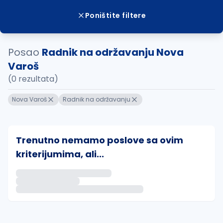
Poništite filtere
Posao
Radnik na održavanju Nova
Varoš
(0 rezultata)
Nova Varoš
Radnik na održavanju
Trenutno nemamo poslove sa ovim
kriterijumima, ali...
Ako sačuvate ovu pretragu, obavestićemo vas putem 