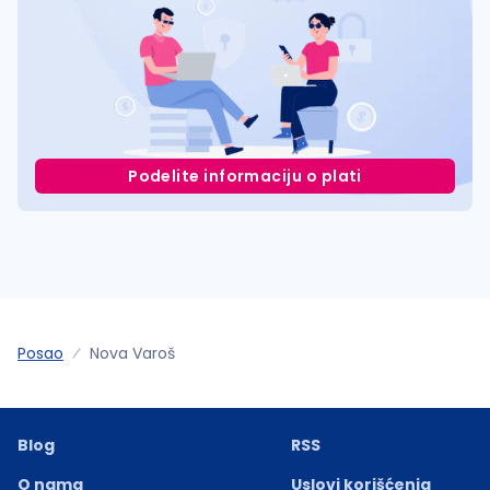
Podelite informaciju o plati
Posao
Nova Varoš
Blog
RSS
O nama
Uslovi korišćenja