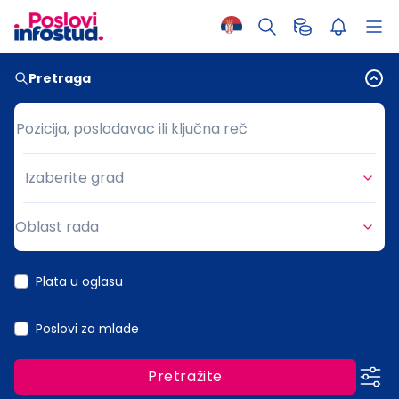
Pretraga
Pozicija, poslodavac ili ključna reč
Pozicija, poslodavac ili ključna reč
Izaberite grad
Grad
Oblast rada
Oblast rada
Plata u oglasu
Poslovi za mlade
Pretražite