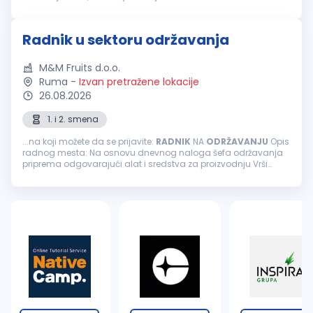
zaokružena in-house platforma uključuje usluge čišćenja,
tehničkog održavanja, recepcije,...
Radnik u sektoru održavanja
M&M Fruits d.o.o.
Ruma
-
Izvan pretražene lokacije
26.08.2026
1. i 2. smena
...na koji možete da se prijavite:
RADNIK
NA
ODRŽAVANJU
Opis
radnog mesta: Na osnovu dnevnog naloga šefa održavanja
priprema odgovarajući alat i sredstva za proizvodnju Vrši
preventivno mašinsko održavanje Stara se o očuvanju,
održavanju
i sprovođenju...