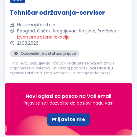
Tehničar održavanja-serviser
Hauzmajstor d.o.o.
Beograd, Čačak, Kragujevac, Kraljevo, Pančevo
-
Izvan pretražene lokacije
21.08.2026
Obaveštenje o statusu prijave
...Kraljevo, Kragujevac i Čačak. Pridružite se našem timu i
doprinesite kvalitetnoj i efikasnoj podršci u
održavanju
opreme i sistema. Odgovornosti: Izvođenje redovnog i
vanrednog održavanja tehničkih sistema i uređaja Otklanjanje
kvarova na mašinama i opremi...
Novi oglasi za posao na Vaš email
Prijavite se i dozvolite da poslovi nađu vas!
Prijavite me