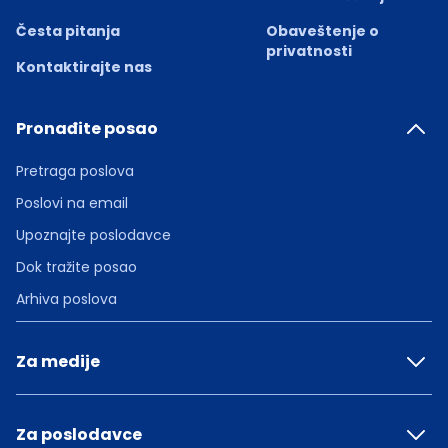
Česta pitanja
Obaveštenje o
privatnosti
Kontaktirajte nas
Pronađite posao
Pretraga poslova
Poslovi na email
Upoznajte poslodavce
Dok tražite posao
Arhiva poslova
Za medije
Za poslodavce