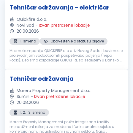
Tehničar održavanja - električar
Quickfire d.o.o.
Novi Sad
-
Izvan pretražene lokacije
20.08.2026
1. smena
Obaveštenje o statusu prijave
Mi smo kompanija QUICKFIRE d.o.o. iz Novog Sada i bavimo se
proizvodnjom vodootpornih pospešivača paljenja (hepo
kocki). Deo smo korporacije QUICKFIRE sa sedištem u Danskoj,
koja je specijalizovana za proizvodnju i prodaju vodootpornih
pospešivača pa...
Tehničar održavanja
Marera Property Management d.o.o.
Surčin
-
Izvan pretražene lokacije
20.08.2026
1, 2. i 3. smena
Marera Property Management pruža integrisana facility
menadžment rešenja za moderne i funkcionalne objekte u
komercijalnom, industrijskom i javnom sektoru. Naša