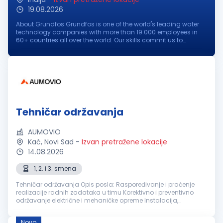
19.08.2026
About Grundfos Grundfos is one of the world's leading water
technology companies with more than 19.000 employees in
60+ countries all over the world. Our skills commit us to
pioneering solutions to the world's water and climate
challenges and improve...
Tehničar održavanja
AUMOVIO
Kać, Novi Sad
-
Izvan pretražene lokacije
14.08.2026
1, 2. i 3. smena
Tehničar održavanja Opis posla: Raspoređivanje i praćenje
realizacije radnih zadataka u timu Korektivno i preventivno
održavanje električne i mehaničke opreme Instalacija,
podešavanje i održavanje proizvodnih mašina
Dokumentovanje održavanj...
Novo