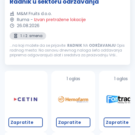
Radnik u sektoru održavanja
M&M Fruits d.o.o.
Ruma
-
Izvan pretražene lokacije
26.08.2026
1. i 2. smena
...na koji možete da se prijavite:
RADNIK
NA
ODRŽAVANJU
Opis
radnog mesta: Na osnovu dnevnog naloga šefa održavanja
priprema odgovarajući alat i sredstva za proizvodnju Vrši
preventivno mašinsko održavanje Stara se o očuvanju,
održavanju
i sprovođenju...
1 oglas
1 oglas
Zapratite
Zapratite
Zapratite