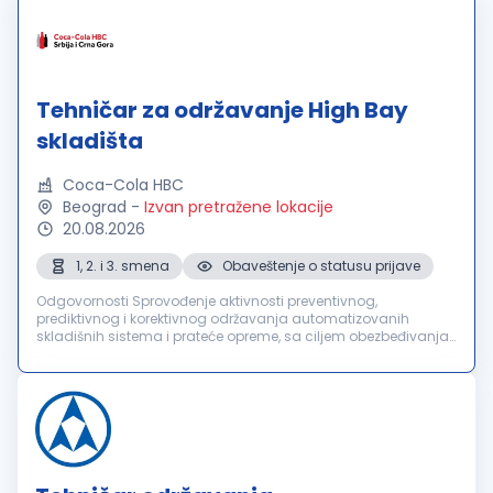
Tehničar za održavanje High Bay
skladišta
Coca-Cola HBC
Beograd
-
Izvan pretražene lokacije
20.08.2026
1, 2. i 3. smena
Obaveštenje o statusu prijave
Odgovornosti Sprovođenje aktivnosti preventivnog,
prediktivnog i korektivnog održavanja automatizovanih
skladišnih sistema i prateće opreme, sa ciljem obezbeđivanja
njihove pouzdanosti, raspoloživosti i funkcionalnosti.
Pravovremena identifikacija i...