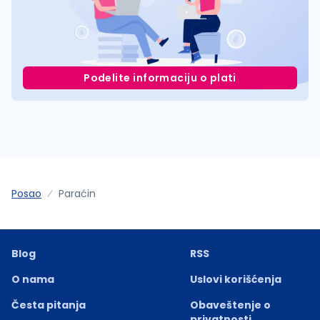
Podelite informaciju o plati
Posao
Paraćin
Blog
RSS
O nama
Uslovi korišćenja
Česta pitanja
Obaveštenje o
privatnosti