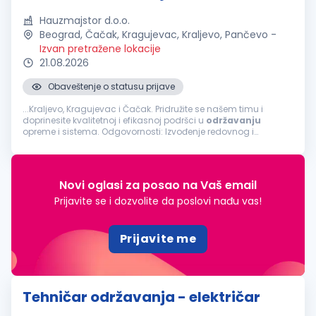
Hauzmajstor d.o.o.
Beograd, Čačak, Kragujevac, Kraljevo, Pančevo
-
Izvan pretražene lokacije
21.08.2026
Obaveštenje o statusu prijave
...Kraljevo, Kragujevac i Čačak. Pridružite se našem timu i
doprinesite kvalitetnoj i efikasnoj podršci u
održavanju
opreme i sistema. Odgovornosti: Izvođenje redovnog i
vanrednog održavanja tehničkih sistema i uređaja Otklanjanje
kvarova na mašinama i opremi...
Novi oglasi za posao na Vaš email
Prijavite se i dozvolite da poslovi nađu vas!
Prijavite me
Tehničar održavanja - električar