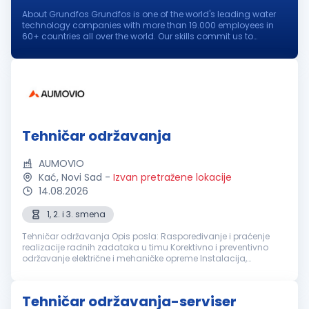
About Grundfos Grundfos is one of the world's leading water
technology companies with more than 19.000 employees in
60+ countries all over the world. Our skills commit us to
pioneering solutions to the world's water and climate
challenges and improve...
Tehničar održavanja
AUMOVIO
Kać, Novi Sad
-
Izvan pretražene lokacije
14.08.2026
1, 2. i 3. smena
Tehničar održavanja Opis posla: Raspoređivanje i praćenje
realizacije radnih zadataka u timu Korektivno i preventivno
održavanje električne i mehaničke opreme Instalacija,
podešavanje i održavanje proizvodnih mašina
Dokumentovanje održavanj...
Tehničar održavanja-serviser