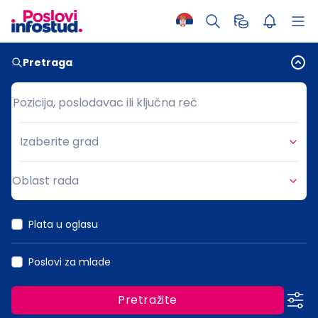
Pretraga
Pozicija, poslodavac ili ključna reč
Pozicija, poslodavac ili ključna reč
Izaberite grad
Grad
Oblast rada
Oblast rada
Plata u oglasu
Poslovi za mlade
Pretražite