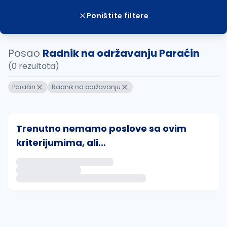
Poništite filtere
Posao
Radnik na održavanju Paraćin
(0 rezultata)
Paraćin
Radnik na održavanju
Trenutno nemamo poslove sa ovim
kriterijumima, ali...
Ako sačuvate ovu pretragu, obavestićemo vas putem 
uvajte pretragu