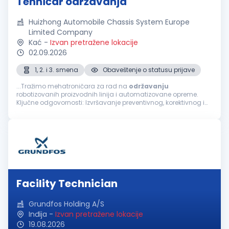
Tehničar održavanja
Huizhong Automobile Chassis System Europe
Limited Company
Kać
-
Izvan pretražene lokacije
02.09.2026
1, 2. i 3. smena
Obaveštenje o statusu prijave
...Tražimo mehatroničara za rad na
održavanju
robotizovanih proizvodnih linija i automatizovane opreme.
Ključne odgovornosti: Izvršavanje preventivnog, korektivnog i
prediktivnog održavanja robotizovanih proizvodnih linija,
automatizovane opreme...
Facility Technician
Grundfos Holding A/S
Inđija
-
Izvan pretražene lokacije
19.08.2026