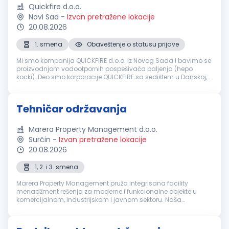
Quickfire d.o.o.
Novi Sad
-
Izvan pretražene lokacije
20.08.2026
1. smena
Obaveštenje o statusu prijave
Mi smo kompanija QUICKFIRE d.o.o. iz Novog Sada i bavimo se
proizvodnjom vodootpornih pospešivača paljenja (hepo
kocki). Deo smo korporacije QUICKFIRE sa sedištem u Danskoj,
koja je specijalizovana za proizvodnju i prodaju vodootpornih
pospešivača pa...
Tehničar održavanja
Marera Property Management d.o.o.
Surčin
-
Izvan pretražene lokacije
20.08.2026
1, 2. i 3. smena
Marera Property Management pruža integrisana facility
menadžment rešenja za moderne i funkcionalne objekte u
komercijalnom, industrijskom i javnom sektoru. Naša
zaokružena in-house platforma uključuje usluge čišćenja,
tehničkog održavanja, recepcije,...