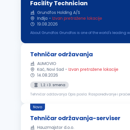
Facility Technician
Grundfos Holding A/S
Inđija
-
Izvan pretražene lokacije
19.08.2026
About Grundfos Grundfos is one of the world's leading 
skills commit us to pioneering solutions to the world's 
Tehničar održavanja
AUMOVIO
Kać, Novi Sad
-
Izvan pretražene lokacije
14.08.2026
1, 2. i 3. smena
Tehničar održavanja Opis posla: Raspoređivanje i praćenje realizacije radnih zadataka u timu Korektivno i preventivno održavanje električne i mehaničke
opreme Instalacija, podešavanje i održavanje proizvod
Novo
Tehničar održavanja-serviser
Hauzmajstor d.o.o.