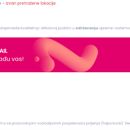
o
-
Izvan pretražene lokacije
 doprinesite kvalitetnoj i efikasnoj podršci u
održavanju
opreme i sistema. Odgovornosti: I
rova na mašinama i opremi...
AIL
nađu vas!
imo se proizvodnjom vodootpornih pospešivača paljenja (hepo kocki). Deo
h pospešivača pa...