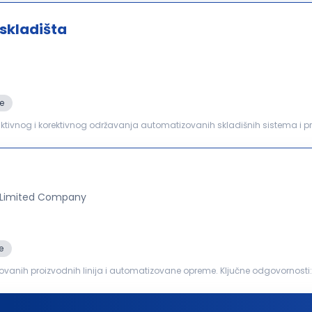
skladišta
e
ionalnosti. Pravovremena identifikacija i...
 Limited Company
e
anih proizvodnih linija i automatizovane opreme. Ključne odgovornosti: Izvršavanje preventivnog
izvodnih linija, automatizovane opreme...