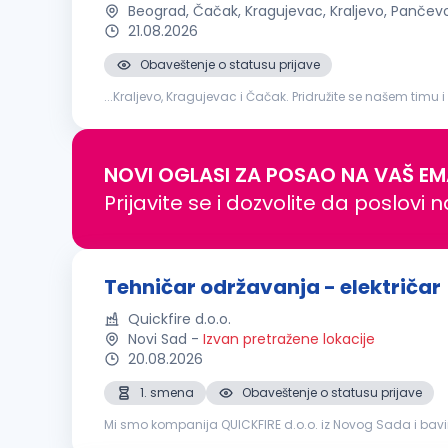
Beograd, Čačak, Kragujevac, Kraljevo, Pančev
21.08.2026
Obaveštenje o statusu prijave
...Kraljevo, Kragujevac i Čačak. Pridružite se našem timu i
održavanja tehničkih sistema i uređaja Otklanjanje kva
NOVI OGLASI ZA POSAO NA VAŠ EM
Prijavite se i dozvolite da poslovi 
Tehničar održavanja - električar
Quickfire d.o.o.
Novi Sad
-
Izvan pretražene lokacije
20.08.2026
1. smena
Obaveštenje o statusu prijave
Mi smo kompanija QUICKFIRE d.o.o. iz Novog Sada i bav
je specijalizovana za proizvodnju i prodaju vodootporni