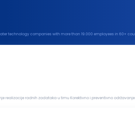
water technology companies with more than 19.000 employees in 60+ countr
water and climate challenges and improve...
nih mašina Dokumentovanje održavanj...