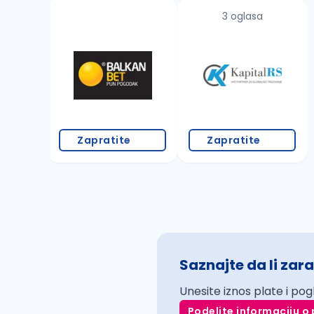
3 oglasa
Zapratite
Zapratite
Saznajte da li zara
Unesite iznos plate i pog
Podelite informaciju o 