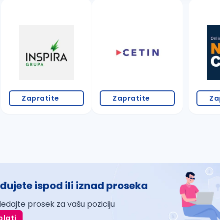
Zapratite
Zapratite
Za
đujete ispod ili iznad proseka
ledajte prosek za vašu poziciju
plati