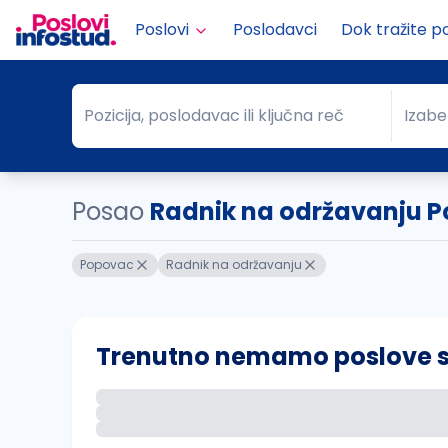
Poslovi
Poslodavci
Dok tražite p
Pozicija, poslodavac ili ključna reč
Izabe
Pozicija, poslodavac ili ključna reč
Grad
Posao
Radnik na održavanju 
Popovac
Radnik na održavanju
Trenutno nemamo poslove sa 
Ako sačuvate ovu pretragu, obavestićemo va