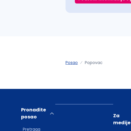
Posao
Popovac
Pronađite
Za
posao
medije
Pretraga