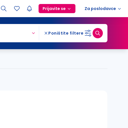
Prijavite se
Za poslodavce
Poništite filtere