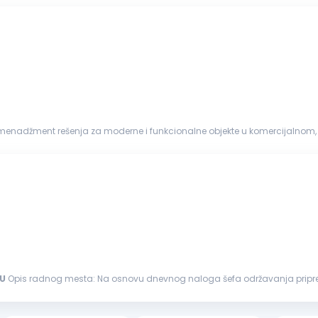
menadžment rešenja za moderne i funkcionalne objekte u komercijalnom, 
avanja, recepcije,...
U
Opis radnog mesta: Na osnovu dnevnog naloga šefa održavanja priprema odgovarajući alat i sredstva za proizvodnju Vrši
održavanju
i sprovođenju...