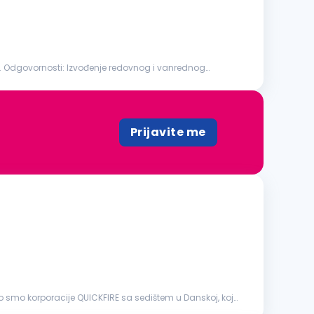
zvođenje redovnog i vanrednog
Prijavite me
 smo korporacije QUICKFIRE sa sedištem u Danskoj, koja