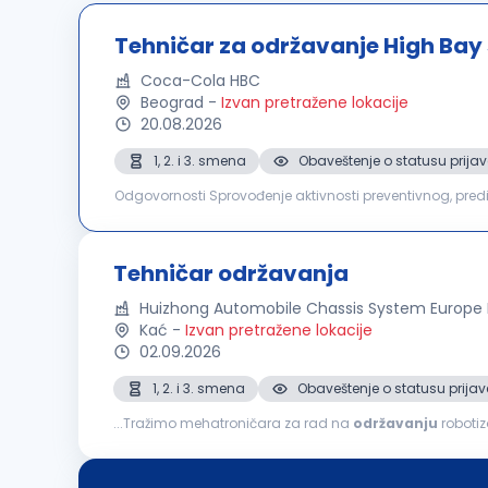
Tehničar za održavanje High Bay 
Coca-Cola HBC
Beograd
-
Izvan pretražene lokacije
20.08.2026
1, 2. i 3. smena
Obaveštenje o statusu prijav
Odgovornosti Sprovođenje aktivnosti preventivnog, prediktivnog i korektivnog održavanja automatizovanih skladišnih sistema i prateće opreme, sa ciljem
obezbeđivanja njihove pouzdanosti, raspoloživosti i funkc
Tehničar održavanja
Huizhong Automobile Chassis System Europe
Kać
-
Izvan pretražene lokacije
02.09.2026
1, 2. i 3. smena
Obaveštenje o statusu prijav
...Tražimo mehatroničara za rad na
održavanju
robotizov
korektivnog i prediktivnog održavanja robotizovanih pro