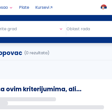
osao
Plate
Kursevi
Oblast rada
rite grad
Oblast rada
Popovac
(0 rezultata)
ovim kriterijumima, ali...
s putem email-a kada se pojave novi poslovi.