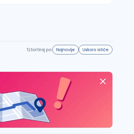
Sortiraj po:
Najnovije
Uskoro ističe