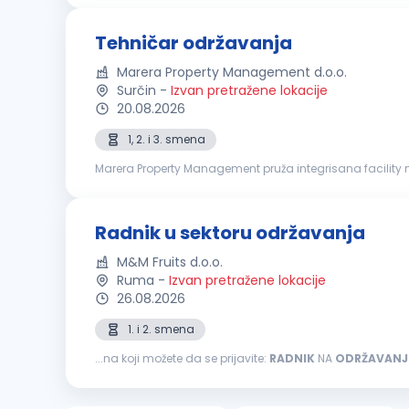
Tehničar održavanja
Marera Property Management d.o.o.
Surčin
-
Izvan pretražene lokacije
20.08.2026
1, 2. i 3. smena
Marera Property Management pruža integrisana facility 
house platforma uključuje usluge čišćenja, tehničkog održ
Radnik u sektoru održavanja
M&M Fruits d.o.o.
Ruma
-
Izvan pretražene lokacije
26.08.2026
1. i 2. smena
...na koji možete da se prijavite:
RADNIK
NA
ODRŽAVANJ
preventivno mašinsko održavanje Stara se o očuvanju,