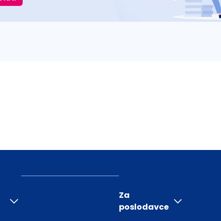
Za
poslodavce