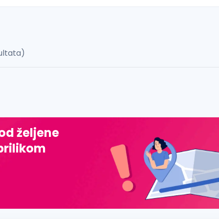
ultata)
 š, đ, ž, dž)
 od željene
prilikom