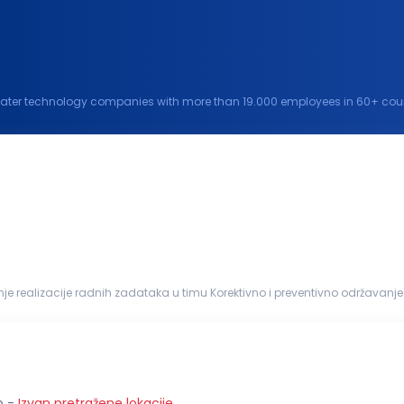
water technology companies with more than 19.000 employees in 60+ countr
water and climate challenges and improve...
nih mašina Dokumentovanje održavanj...
o
-
Izvan pretražene lokacije