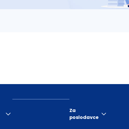
Za
poslodavce