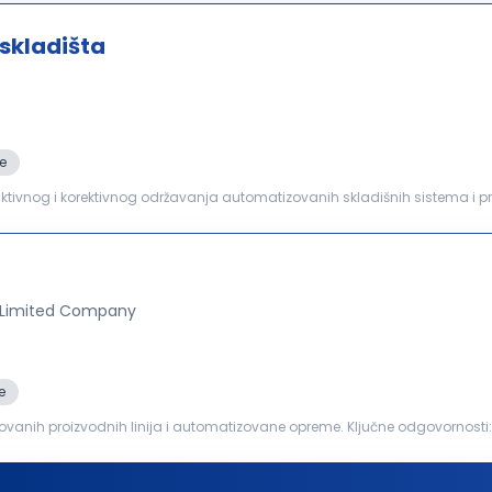
skladišta
e
ionalnosti. Pravovremena identifikacija i...
 Limited Company
e
anih proizvodnih linija i automatizovane opreme. Ključne odgovornosti: Izvršavanje preventivnog
izvodnih linija, automatizovane opreme...