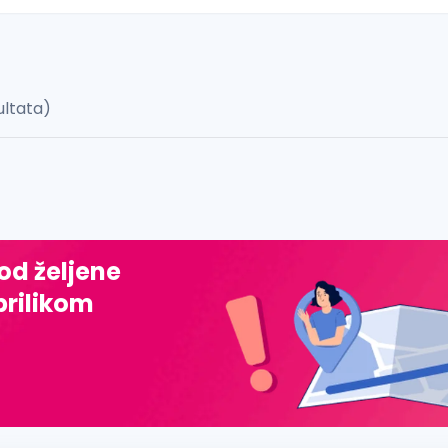
ultata)
 š, đ, ž, dž)
 od željene
prilikom