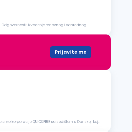
zvođenje redovnog i vanrednog
Prijavite me
 smo korporacije QUICKFIRE sa sedištem u Danskoj, koja