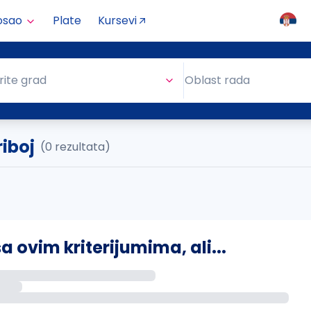
osao
Plate
Kursevi
Oblast rada
rite grad
Oblast rada
iboj
(0 rezultata)
ovim kriterijumima, ali...
s putem email-a kada se pojave novi poslovi.