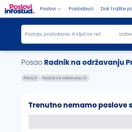
Poslovi
Poslodavci
Dok tražite p
Pozicija, poslodavac ili ključna reč
Izabe
Pozicija, poslodavac ili ključna reč
Grad
Posao
Radnik na održavanju Pr
Priboj
Radnik na održavanju
Trenutno nemamo poslove sa 
Ako sačuvate ovu pretragu, obavestićemo va