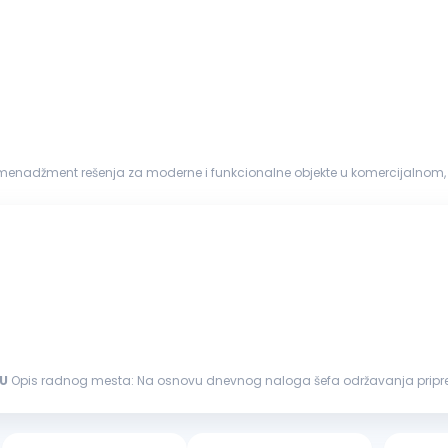
menadžment rešenja za moderne i funkcionalne objekte u komercijalnom, 
avanja, recepcije,...
U
Opis radnog mesta: Na osnovu dnevnog naloga šefa održavanja priprema odgovarajući alat i sredstva za proizvodnju Vrši
održavanju
i sprovođenju...