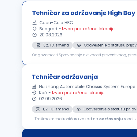
Tehničar za održavanje High Bay 
Coca-Cola HBC
Beograd
-
Izvan pretražene lokacije
20.08.2026
1, 2. i 3. smena
Obaveštenje o statusu prijav
Odgovornosti Sprovođenje aktivnosti preventivnog, prediktivnog i korektivnog održavanja automatizovanih skladišnih sistema i prateće opreme, sa ciljem
obezbeđivanja njihove pouzdanosti, raspoloživosti i funkc
Tehničar održavanja
Huizhong Automobile Chassis System Europe
Kać
-
Izvan pretražene lokacije
02.09.2026
1, 2. i 3. smena
Obaveštenje o statusu prijav
...Tražimo mehatroničara za rad na
održavanju
robotizov
korektivnog i prediktivnog održavanja robotizovanih pro