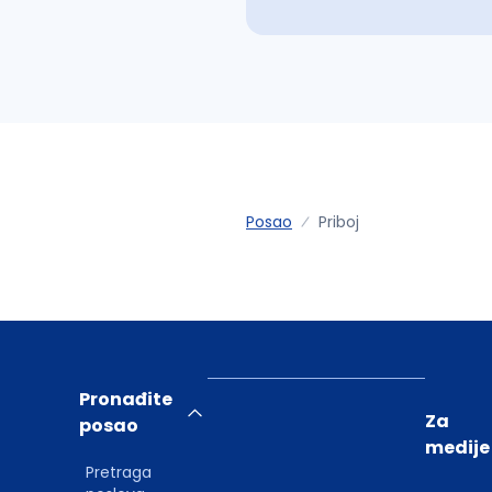
Posao
Priboj
Pronađite
Za
posao
medije
Pretraga