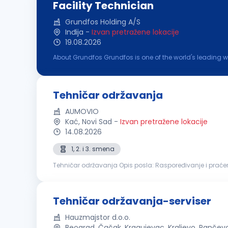
Facility Technician
Grundfos Holding A/S
Inđija
-
Izvan pretražene lokacije
19.08.2026
About Grundfos Grundfos is one of the world's leading 
skills commit us to pioneering solutions to the world's 
Tehničar održavanja
AUMOVIO
Kać, Novi Sad
-
Izvan pretražene lokacije
14.08.2026
1, 2. i 3. smena
Tehničar održavanja Opis posla: Raspoređivanje i praćenje realizacije radnih zadataka u timu Korektivno i preventivno održavanje električne i mehaničke
opreme Instalacija, podešavanje i održavanje proizvod
Tehničar održavanja-serviser
Hauzmajstor d.o.o.
Beograd, Čačak, Kragujevac, Kraljevo, Pančev