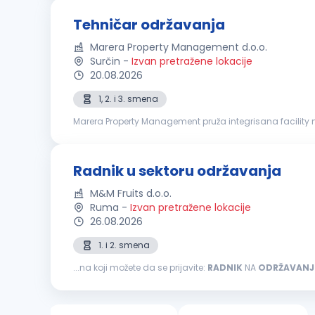
Tehničar održavanja
Marera Property Management d.o.o.
Surčin
-
Izvan pretražene lokacije
20.08.2026
1, 2. i 3. smena
Marera Property Management pruža integrisana facility 
house platforma uključuje usluge čišćenja, tehničkog održ
Radnik u sektoru održavanja
M&M Fruits d.o.o.
Ruma
-
Izvan pretražene lokacije
26.08.2026
1. i 2. smena
...na koji možete da se prijavite:
RADNIK
NA
ODRŽAVANJ
preventivno mašinsko održavanje Stara se o očuvanju,