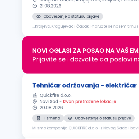
21.08.2026
Obaveštenje o statusu prijave
...Kraljevo, Kragujevac i Čačak. Pridružite se našem timu i
održavanja tehničkih sistema i uređaja Otklanjanje kva
NOVI OGLASI ZA POSAO NA VAŠ EM
Prijavite se i dozvolite da poslovi 
Tehničar održavanja - električar
Quickfire d.o.o.
Novi Sad
-
Izvan pretražene lokacije
20.08.2026
1. smena
Obaveštenje o statusu prijave
Mi smo kompanija QUICKFIRE d.o.o. iz Novog Sada i bav
je specijalizovana za proizvodnju i prodaju vodootporni