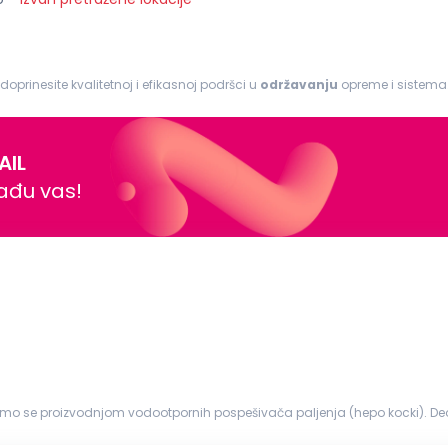
 doprinesite kvalitetnoj i efikasnoj podršci u
održavanju
opreme i sistema. Odgovornosti: I
rova na mašinama i opremi...
AIL
nađu vas!
imo se proizvodnjom vodootpornih pospešivača paljenja (hepo kocki). Deo
h pospešivača pa...