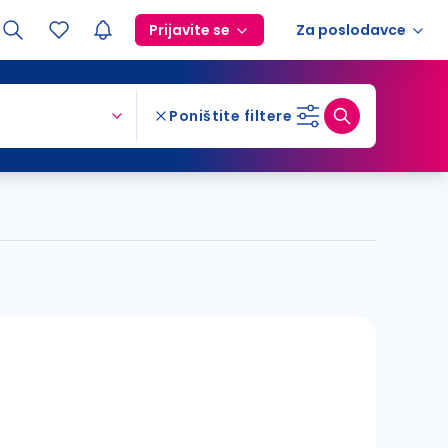
Prijavite se
Za poslodavce
Poništite filtere