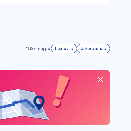
Sortiraj po:
Najnovije
Uskoro ističe