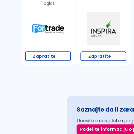
1 oglas
Zapratite
Zapratite
Saznajte da li zara
Unesite iznos plate i pog
Podelite informaciju o 