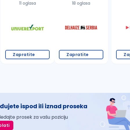
11 oglasa
18 oglasa
Zapratite
Zapratite
Za
đujete ispod ili iznad proseka
ledajte prosek za vašu poziciju
plati