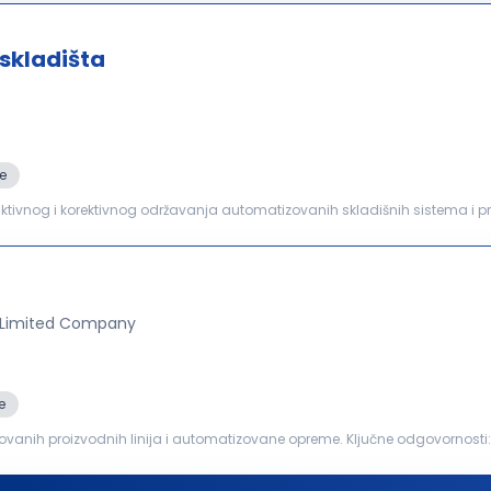
skladišta
e
ionalnosti. Pravovremena identifikacija i...
 Limited Company
e
anih proizvodnih linija i automatizovane opreme. Ključne odgovornosti: Izvršavanje preventivnog
izvodnih linija, automatizovane opreme...