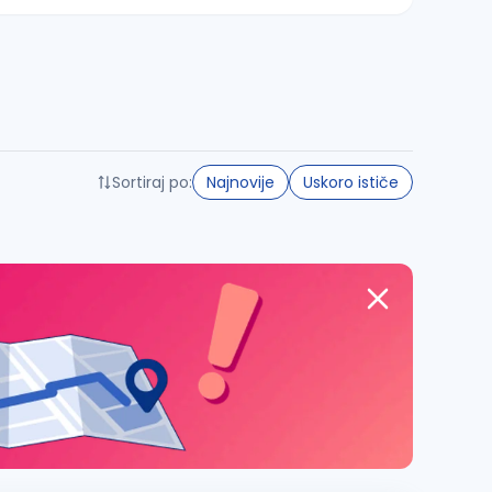
Sortiraj po:
Najnovije
Uskoro ističe