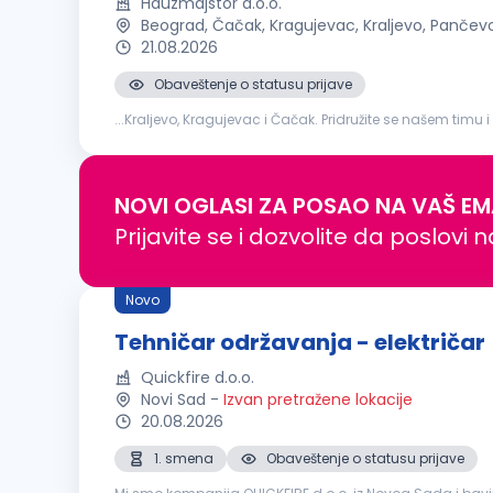
Hauzmajstor d.o.o.
Beograd, Čačak, Kragujevac, Kraljevo, Pančev
21.08.2026
Obaveštenje o statusu prijave
...Kraljevo, Kragujevac i Čačak. Pridružite se našem timu i
održavanja tehničkih sistema i uređaja Otklanjanje kva
NOVI OGLASI ZA POSAO NA VAŠ EM
Prijavite se i dozvolite da poslovi 
Novo
Tehničar održavanja - električar
Quickfire d.o.o.
Novi Sad
-
Izvan pretražene lokacije
20.08.2026
1. smena
Obaveštenje o statusu prijave