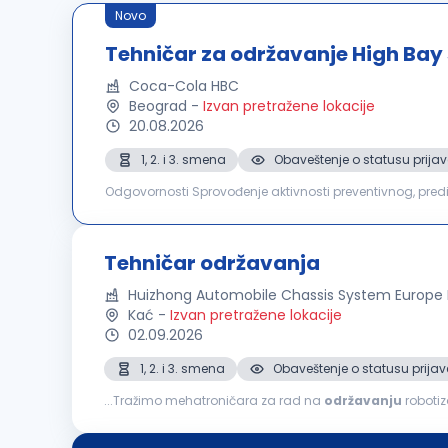
Novo
Tehničar za održavanje High Bay 
Coca-Cola HBC
Beograd
-
Izvan pretražene lokacije
20.08.2026
1, 2. i 3. smena
Obaveštenje o statusu prijav
Odgovornosti Sprovođenje aktivnosti preventivnog, prediktivnog i korektivnog održavanja automatizovanih skladišnih sistema i prateće opreme, sa ciljem
obezbeđivanja njihove pouzdanosti, raspoloživosti i funkc
Tehničar održavanja
Huizhong Automobile Chassis System Europe
Kać
-
Izvan pretražene lokacije
02.09.2026
1, 2. i 3. smena
Obaveštenje o statusu prijav
...Tražimo mehatroničara za rad na
održavanju
robotizov
korektivnog i prediktivnog održavanja robotizovanih pro