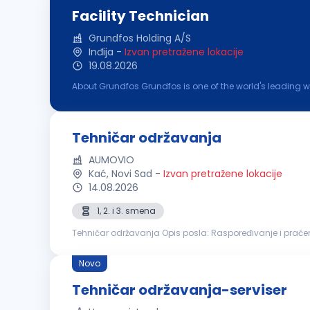
Facility Technician
Grundfos Holding A/S
Inđija
-
Izvan pretražene lokacije
19.08.2026
About Grundfos Grundfos is one of the world's leading 
skills commit us to pioneering solutions to the world's 
Tehničar održavanja
AUMOVIO
Kać, Novi Sad
-
Izvan pretražene lokacije
14.08.2026
1, 2. i 3. smena
Tehničar održavanja Opis posla: Raspoređivanje i praćenje realizacije radnih zadataka u timu Korektivno i preventivno održavanje električne i mehaničke
opreme Instalacija, podešavanje i održavanje proizvod
Novo
Tehničar održavanja-serviser