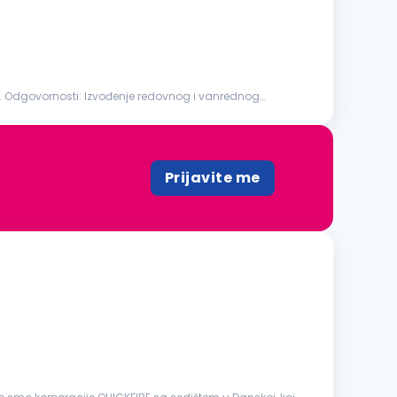
zvođenje redovnog i vanrednog
Prijavite me