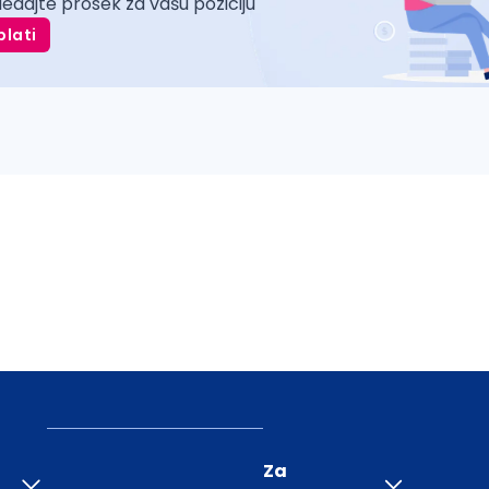
ledajte prosek za vašu poziciju
plati
Za