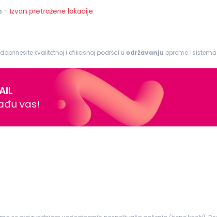
o
-
Izvan pretražene lokacije
 doprinesite kvalitetnoj i efikasnoj podršci u
održavanju
opreme i sistema. Odgovornosti: I
rova na mašinama i opremi...
AIL
nađu vas!