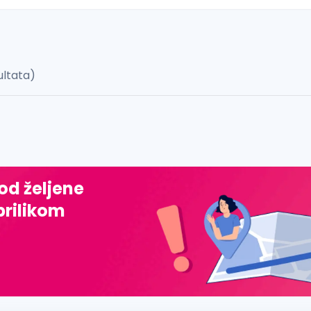
ultata)
 š, đ, ž, dž)
 od željene
prilikom