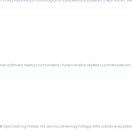
imo se proizvodnjom vodootpornih pospešivača paljenja (hepo kocki). Deo
h pospešivača pa...
menadžment rešenja za moderne i funkcionalne objekte u komercijalnom, 
avanja, recepcije,...
U
Opis radnog mesta: Na osnovu dnevnog naloga šefa održavanja priprema odgovarajući alat i sredstva za proizvodnju Vrši
održavanju
i sprovođenju...