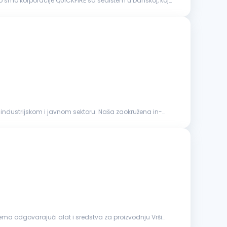
 smo korporacije QUICKFIRE sa sedištem u Danskoj, koja
industrijskom i javnom sektoru. Naša zaokružena in-