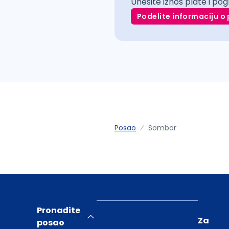
Unesite iznos plate i pog
Podelite informaciju o 
Posao
Sombor
Pronađite
Za
posao