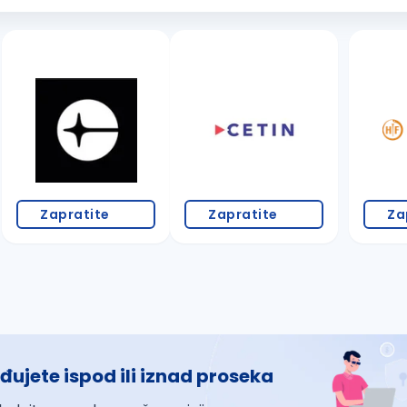
Zapratite
Zapratite
Za
đujete ispod ili iznad proseka