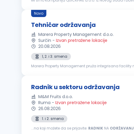
Mi smo kompanija QUICKFIRE d.o.o. iz Novog Sada i bav
je specijalizovana za proizvodnju i prodaju vodootporni
Novo
Tehničar održavanja
Marera Property Management d.o.o.
Surčin
-
Izvan pretražene lokacije
20.08.2026
1, 2. i 3. smena
Marera Property Management pruža integrisana facility 
house platforma uključuje usluge čišćenja, tehničkog održ
Radnik u sektoru održavanja
M&M Fruits d.o.o.
Ruma
-
Izvan pretražene lokacije
26.08.2026
1. i 2. smena
...na koji možete da se prijavite:
RADNIK
NA
ODRŽAVANJ
preventivno mašinsko održavanje Stara se o očuvanju,