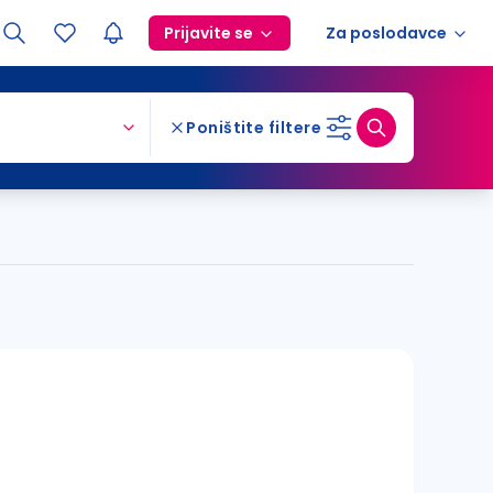
Prijavite se
Za poslodavce
Poništite filtere