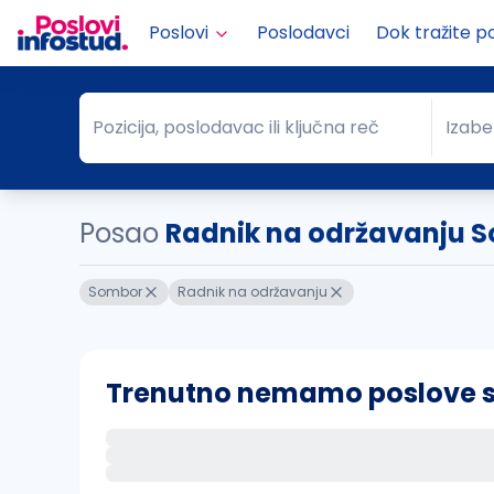
Poslovi
Poslodavci
Dok tražite p
Pozicija, poslodavac ili ključna reč
Izabe
Pozicija, poslodavac ili ključna reč
Grad
Posao
Radnik na održavanju 
Sombor
Radnik na održavanju
Trenutno nemamo poslove sa 
Ako sačuvate ovu pretragu, obavestićemo va