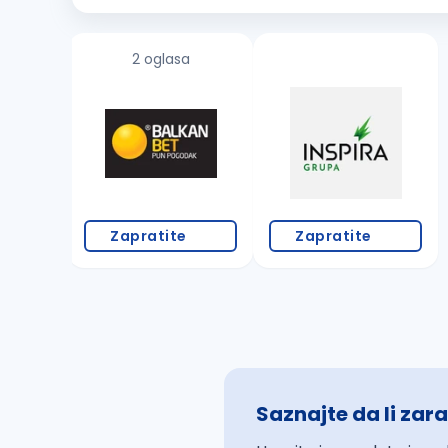
2 oglasa
Zapratite
Zapratite
Saznajte da li zara