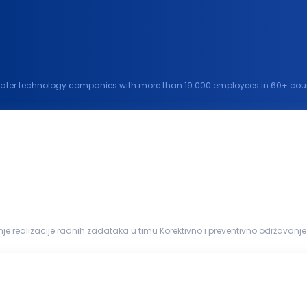
water technology companies with more than 19.000 employees in 60+ countr
water and climate challenges and improve...
nih mašina Dokumentovanje održavanj...