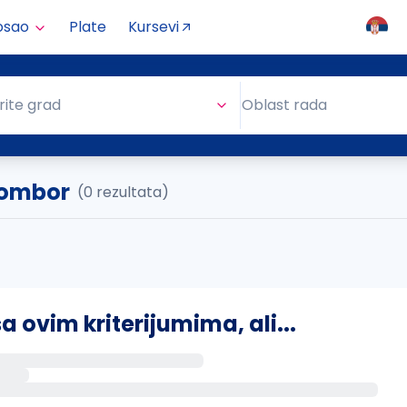
osao
Plate
Kursevi
Oblast rada
rite grad
Oblast rada
Sombor
(0 rezultata)
ovim kriterijumima, ali...
s putem email-a kada se pojave novi poslovi.