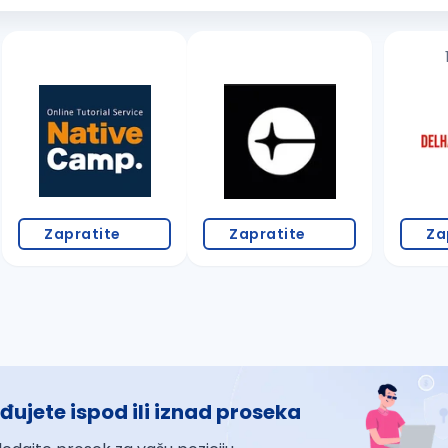
Zapratite
Zapratite
Za
đujete ispod ili iznad proseka