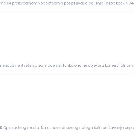
imo se proizvodnjom vodootpornih pospešivača paljenja (hepo kocki). Deo
h pospešivača pa...
menadžment rešenja za moderne i funkcionalne objekte u komercijalnom, 
avanja, recepcije,...
U
Opis radnog mesta: Na osnovu dnevnog naloga šefa održavanja priprema odgovarajući alat i sredstva za proizvodnju Vrši
održavanju
i sprovođenju...