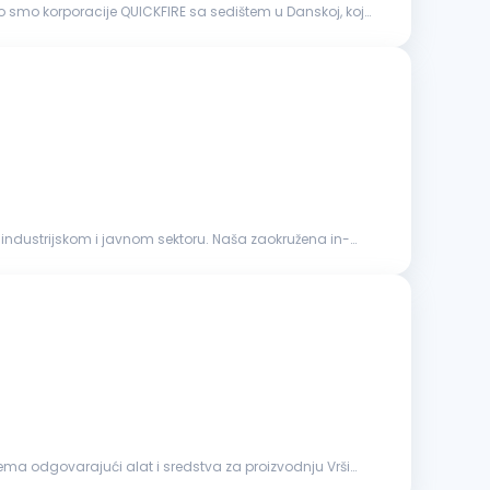
 smo korporacije QUICKFIRE sa sedištem u Danskoj, koja
industrijskom i javnom sektoru. Naša zaokružena in-