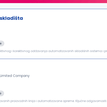
skladišta
e
ionalnosti. Pravovremena identifikacija i...
 Limited Company
e
anih proizvodnih linija i automatizovane opreme. Ključne odgovornosti: Izvršavanje preventivnog
izvodnih linija, automatizovane opreme...