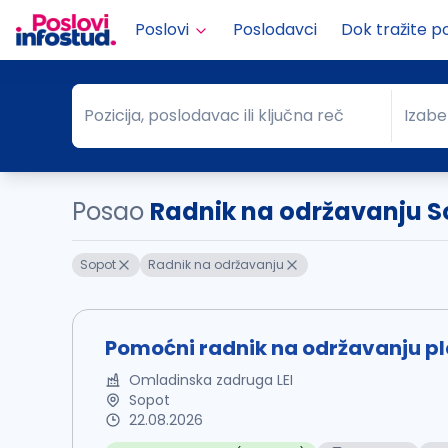
Poslovi
Poslodavci
Dok tražite p
Pozicija, poslodavac ili ključna reč
Izabe
Pozicija, poslodavac ili ključna reč
Grad
Posao
Radnik na održavanju S
Sopot
Radnik na održavanju
Pomoćni radnik na održavanju p
Omladinska zadruga LEI
Sopot
22.08.2026