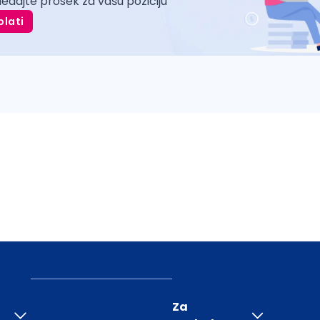
ledajte prosek za vašu poziciju
plati
Za