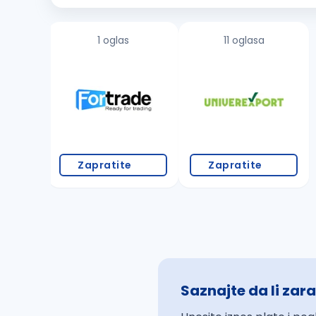
1 oglas
11 oglasa
Zapratite
Zapratite
Saznajte da li zara