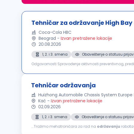
Tehničar za održavanje High Bay 
Coca-Cola HBC
Beograd
-
Izvan pretražene lokacije
20.08.2026
1, 2. i 3. smena
Obaveštenje o statusu prijav
Odgovornosti Sprovođenje aktivnosti preventivnog, prediktivnog i korektivnog održavanja automatizovanih skladišnih sistema i prateće opreme, sa ciljem
obezbeđivanja njihove pouzdanosti, raspoloživosti i funkc
Tehničar održavanja
Huizhong Automobile Chassis System Europe
Kać
-
Izvan pretražene lokacije
02.09.2026
1, 2. i 3. smena
Obaveštenje o statusu prijav
...Tražimo mehatroničara za rad na
održavanju
robotizov
korektivnog i prediktivnog održavanja robotizovanih pro