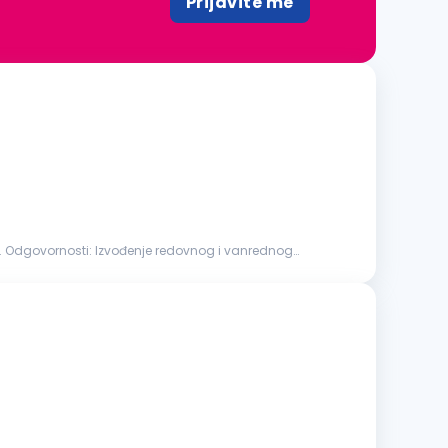
Prijavite me
zvođenje redovnog i vanrednog