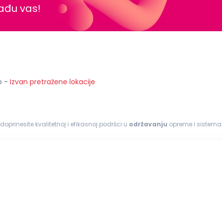
nađu vas!
o
-
Izvan pretražene lokacije
 doprinesite kvalitetnoj i efikasnoj podršci u
održavanju
opreme i sistema. Odgovornosti: I
rova na mašinama i opremi...