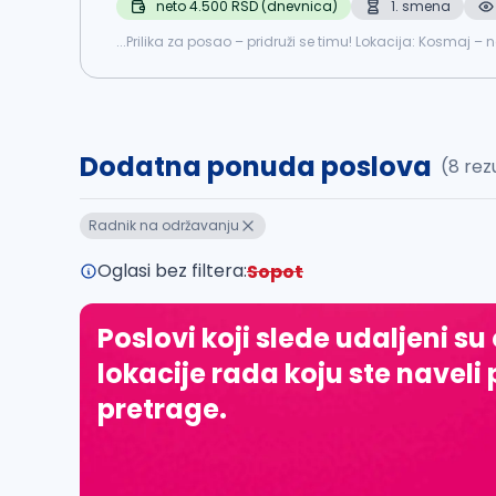
neto 4.500 RSD (dnevnica)
1. smena
...Prilika za posao – pridruži se timu! Lokacija: Kosmaj –
radno iskustvo i ostvare dodatnu zaradu kroz fleksibilne.
Dodatna ponuda poslova
(8 rez
Radnik na održavanju
Oglasi bez filtera:
Sopot
Poslovi koji slede udaljeni su
lokacije rada koju ste naveli 
pretrage.