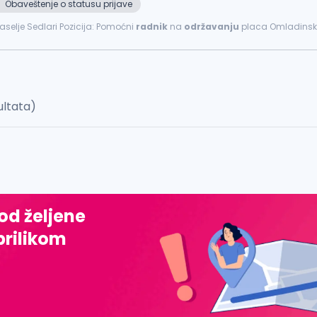
Obaveštenje o statusu prijave
 naselje Sedlari Pozicija: Pomoćni
radnik
na
održavanju
placa Omladinska
..
ultata)
 od željene
prilikom