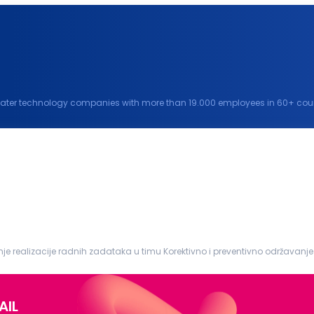
water technology companies with more than 19.000 employees in 60+ countr
water and climate challenges and improve...
nih mašina Dokumentovanje održavanj...
AIL