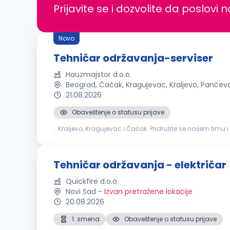
Prijavite se i dozvolite da poslovi 
Novo
Tehničar održavanja-serviser
Hauzmajstor d.o.o.
Beograd, Čačak, Kragujevac, Kraljevo, Pančev
21.08.2026
Obaveštenje o statusu prijave
...Kraljevo, Kragujevac i Čačak. Pridružite se našem timu i
održavanja tehničkih sistema i uređaja Otklanjanje kva
Tehničar održavanja - električar
Quickfire d.o.o.
Novi Sad
-
Izvan pretražene lokacije
20.08.2026
1. smena
Obaveštenje o statusu prijave