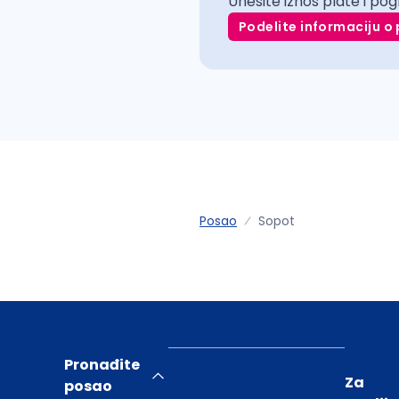
Unesite iznos plate i pog
Podelite informaciju o 
Posao
Sopot
Pronađite
Za
posao