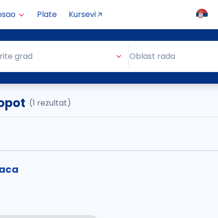
osao
Plate
Kursevi
Oblast rada
rite grad
Oblast rada
opot
(1 rezultat)
laca