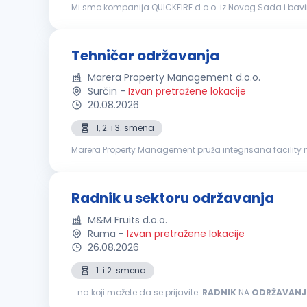
Mi smo kompanija QUICKFIRE d.o.o. iz Novog Sada i bav
je specijalizovana za proizvodnju i prodaju vodootporni
Tehničar održavanja
Marera Property Management d.o.o.
Surčin
-
Izvan pretražene lokacije
20.08.2026
1, 2. i 3. smena
Marera Property Management pruža integrisana facility 
house platforma uključuje usluge čišćenja, tehničkog održ
Radnik u sektoru održavanja
M&M Fruits d.o.o.
Ruma
-
Izvan pretražene lokacije
26.08.2026
1. i 2. smena
...na koji možete da se prijavite:
RADNIK
NA
ODRŽAVANJ
preventivno mašinsko održavanje Stara se o očuvanju,