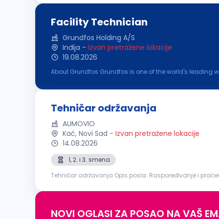
Facility Technician
Grundfos Holding A/S
Inđija
-
Izvan pretražene lokacije
19.08.2026
About Grundfos Grundfos is one of the world's leading 
skills commit us to pioneering solutions to the world's 
Tehničar održavanja
AUMOVIO
Kać, Novi Sad
-
Izvan pretražene lokacije
14.08.2026
1, 2. i 3. smena
Tehničar održavanja Opis posla: Raspoređivanje i praćenje realizacije radnih zadataka u timu Korektivno i preventivno održavanje električne i mehaničke
opreme Instalacija, podešavanje i održavanje proizvod
NOVI OGLASI ZA POSAO NA VAŠ EM