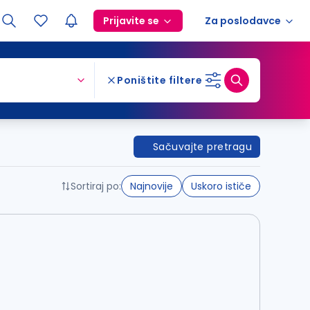
Prijavite se
Za poslodavce
Poništite filtere
Sačuvajte pretragu
Sortiraj po:
Najnovije
Uskoro ističe