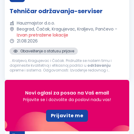
Tehničar održavanja-serviser
Hauzmajstor d.o.o.
Beograd, Čačak, Kragujevac, Kraljevo, Pančevo
-
Izvan pretražene lokacije
21.08.2026
Obaveštenje o statusu prijave
...Kraljevo, Kragujevac i Čačak. Pridružite se našem timu i
doprinesite kvalitetnoj i efikasnoj podršci u
održavanju
opreme i sistema. Odgovornosti: Izvođenje redovnog i
vanrednog održavanja tehničkih sistema i uređaja Otklanjanje
kvarova na mašinama i opremi...
Novi oglasi za posao na Vaš email
Prijavite se i dozvolite da poslovi nađu vas!
Prijavite me