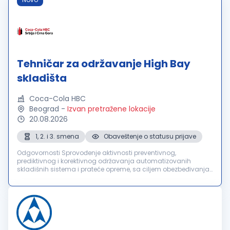
Tehničar za održavanje High Bay
skladišta
Coca-Cola HBC
Beograd
-
Izvan pretražene lokacije
20.08.2026
1, 2. i 3. smena
Obaveštenje o statusu prijave
Odgovornosti Sprovođenje aktivnosti preventivnog,
prediktivnog i korektivnog održavanja automatizovanih
skladišnih sistema i prateće opreme, sa ciljem obezbeđivanja
njihove pouzdanosti, raspoloživosti i funkcionalnosti.
Pravovremena identifikacija i...