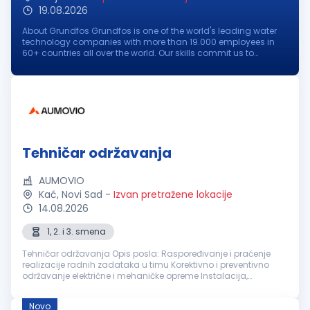
19.08.2026
About Grundfos Grundfos is one of the world's leading water
technology companies with more than 19.000 employees in
60+ countries all over the world. Our skills commit us to
pioneering solutions to the world's water and climate
challenges and improve...
Tehničar održavanja
AUMOVIO
Kać, Novi Sad
-
Izvan pretražene lokacije
14.08.2026
1, 2. i 3. smena
Tehničar održavanja Opis posla: Raspoređivanje i praćenje
realizacije radnih zadataka u timu Korektivno i preventivno
održavanje električne i mehaničke opreme Instalacija,
podešavanje i održavanje proizvodnih mašina
Dokumentovanje održavanj...
Novo