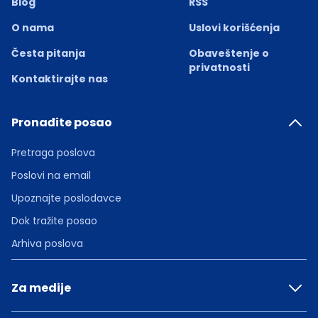
Blog
RSS
O nama
Uslovi korišćenja
Česta pitanja
Obaveštenje o
privatnosti
Kontaktirajte nas
Pronađite posao
Pretraga poslova
Poslovi na email
Upoznajte poslodavce
Dok tražite posao
Arhiva poslova
Za medije