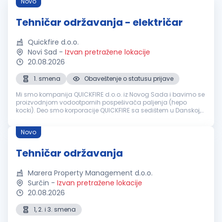
Novo
Tehničar održavanja - električar
Quickfire d.o.o.
Novi Sad
-
Izvan pretražene lokacije
20.08.2026
1. smena
Obaveštenje o statusu prijave
Mi smo kompanija QUICKFIRE d.o.o. iz Novog Sada i bavimo se
proizvodnjom vodootpornih pospešivača paljenja (hepo
kocki). Deo smo korporacije QUICKFIRE sa sedištem u Danskoj,
koja je specijalizovana za proizvodnju i prodaju vodootpornih
pospešivača pa...
Novo
Tehničar održavanja
Marera Property Management d.o.o.
Surčin
-
Izvan pretražene lokacije
20.08.2026
1, 2. i 3. smena