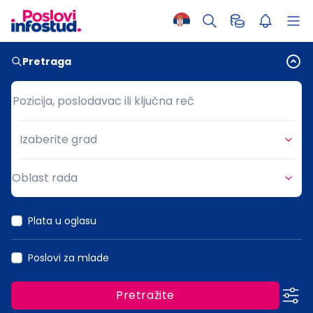
Pretraga
Pozicija, poslodavac ili ključna reč
Pozicija, poslodavac ili ključna reč
Izaberite grad
Grad
Oblast rada
Oblast rada
Plata u oglasu
Poslovi za mlade
Pretražite