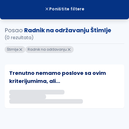
Poništite filtere
Posao
Radnik na održavanju Štimlje
(0 rezultata)
Štimlje
Radnik na održavanju
Trenutno nemamo poslove sa ovim
kriterijumima, ali...
Ako sačuvate ovu pretragu, obavestićemo vas putem 
uvajte pretragu