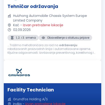
Tehničar održavanja
Huizhong Automobile Chassis System Europe
Limited Company
Kać
-
Izvan pretražene lokacije
02.09.2026
1, 2. i 3. smena
Obaveštenje o statusu prijave
...Tražimo mehatroničara za rad na
održavanju
robotizovanih proizvodnih linija i automatizovane opreme.
Ključne odgovornosti: Izvršavanje preventivnog, korektivnog i
prediktivnog održavanja robotizovanih proizvodnih linija,
automatizovane opreme...
Facility Technician
Grundfos Holding A/S
Inđija
-
Izvan pretražene lokacije