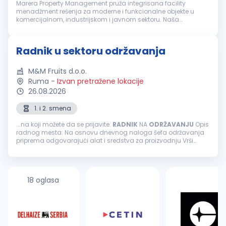
Marera Property Management pruža integrisana facility
menadžment rešenja za moderne i funkcionalne objekte u
komercijalnom, industrijskom i javnom sektoru. Naša
zaokružena in-house platforma uključuje usluge čišćenja,
tehničkog održavanja, recepcije,...
Radnik u sektoru održavanja
M&M Fruits d.o.o.
Ruma
-
Izvan pretražene lokacije
26.08.2026
1. i 2. smena
...na koji možete da se prijavite:
RADNIK
NA
ODRŽAVANJU
Opis
radnog mesta: Na osnovu dnevnog naloga šefa održavanja
priprema odgovarajući alat i sredstva za proizvodnju Vrši
preventivno mašinsko održavanje Stara se o očuvanju,
održavanju
i sprovođenju...
18 oglasa