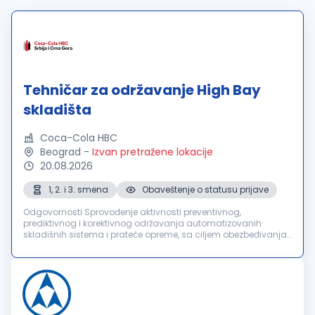
Tehničar za održavanje High Bay
skladišta
Coca-Cola HBC
Beograd
-
Izvan pretražene lokacije
20.08.2026
1, 2. i 3. smena
Obaveštenje o statusu prijave
Odgovornosti Sprovođenje aktivnosti preventivnog,
prediktivnog i korektivnog održavanja automatizovanih
skladišnih sistema i prateće opreme, sa ciljem obezbeđivanja
njihove pouzdanosti, raspoloživosti i funkcionalnosti.
Pravovremena identifikacija i...