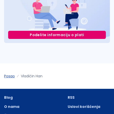
Podelite informaciju o plati
Posao
Vladičin Han
Blog
RSS
O nama
Uslovi korišćenja