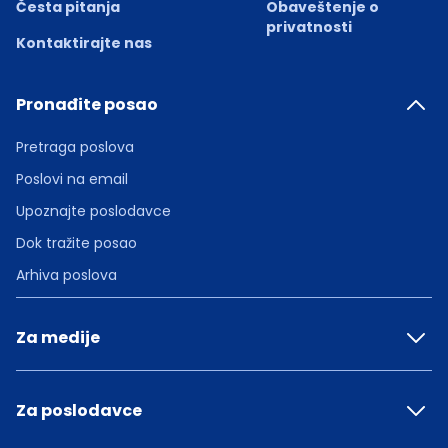
Česta pitanja
Obaveštenje o
privatnosti
Kontaktirajte nas
Pronađite posao
Pretraga poslova
Poslovi na email
Upoznajte poslodavce
Dok tražite posao
Arhiva poslova
Za medije
Za poslodavce