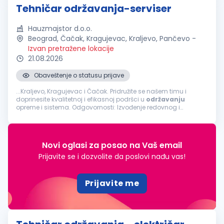
Tehničar održavanja-serviser
Hauzmajstor d.o.o.
Beograd, Čačak, Kragujevac, Kraljevo, Pančevo
-
Izvan pretražene lokacije
21.08.2026
Obaveštenje o statusu prijave
...Kraljevo, Kragujevac i Čačak. Pridružite se našem timu i
doprinesite kvalitetnoj i efikasnoj podršci u
održavanju
opreme i sistema. Odgovornosti: Izvođenje redovnog i
vanrednog održavanja tehničkih sistema i uređaja Otklanjanje
kvarova na mašinama i opremi...
Novi oglasi za posao na Vaš email
Prijavite se i dozvolite da poslovi nađu vas!
Prijavite me