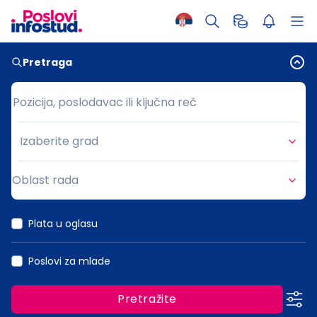
Pretraga
Pozicija, poslodavac ili ključna reč
Pozicija, poslodavac ili ključna reč
Izaberite grad
Grad
Oblast rada
Oblast rada
Plata u oglasu
Poslovi za mlade
Pretražite