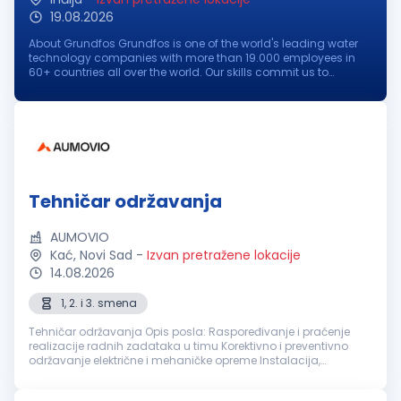
19.08.2026
About Grundfos Grundfos is one of the world's leading water
technology companies with more than 19.000 employees in
60+ countries all over the world. Our skills commit us to
pioneering solutions to the world's water and climate
challenges and improve...
Tehničar održavanja
AUMOVIO
Kać, Novi Sad
-
Izvan pretražene lokacije
14.08.2026
1, 2. i 3. smena
Tehničar održavanja Opis posla: Raspoređivanje i praćenje
realizacije radnih zadataka u timu Korektivno i preventivno
održavanje električne i mehaničke opreme Instalacija,
podešavanje i održavanje proizvodnih mašina
Dokumentovanje održavanj...