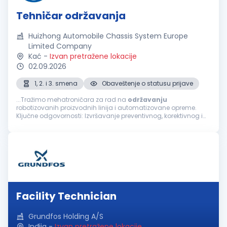
Tehničar održavanja
Huizhong Automobile Chassis System Europe
Limited Company
Kać
-
Izvan pretražene lokacije
02.09.2026
1, 2. i 3. smena
Obaveštenje o statusu prijave
...Tražimo mehatroničara za rad na
održavanju
robotizovanih proizvodnih linija i automatizovane opreme.
Ključne odgovornosti: Izvršavanje preventivnog, korektivnog i
prediktivnog održavanja robotizovanih proizvodnih linija,
automatizovane opreme...
Facility Technician
Grundfos Holding A/S
Inđija
-
Izvan pretražene lokacije