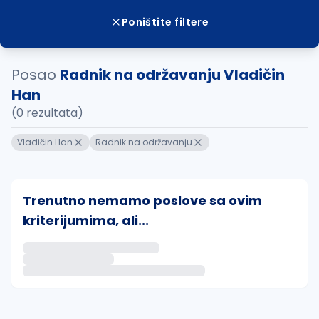
Poništite filtere
Posao
Radnik na održavanju Vladičin
Han
(0 rezultata)
Vladičin Han
Radnik na održavanju
Trenutno nemamo poslove sa ovim
kriterijumima, ali...
Ako sačuvate ovu pretragu, obavestićemo vas putem 