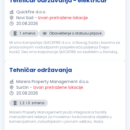
Tehničar održavanja - električar
Quickfire d.o.o.
Novi Sad
-
Izvan pretražene lokacije
20.08.2026
1. smena
Obaveštenje o statusu prijave
Mi smo kompanija QUICKFIRE d.o.o. iz Novog Sada i bavimo se
proizvodnjom vodootpornih pospešivača paljenja (hepo
kocki). Deo smo korporacije QUICKFIRE sa sedištem u Danskoj,
koja je specijalizovana za proizvodnju i prodaju vodootpornih
pospešivača pa...
Tehničar održavanja
Marera Property Management d.o.o.
Surčin
-
Izvan pretražene lokacije
20.08.2026
1, 2. i 3. smena
Marera Property Management pruža integrisana facility
menadžment rešenja za moderne i funkcionalne objekte u
komercijalnom, industrijskom i javnom sektoru. Naša
zaokružena in-house platforma uključuje usluge čišćenja,