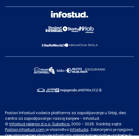
Poslovi Infostud vodeća platforma za zapošljavanje u Srbiji, deo
centra za zapošljavanje i razvoj karijere - Infostud.
©
Infostud rešenja d.o.o. Subotica
, 2000 -
2026
. Sadržaj sajta
Poslovi.infostud.com
je vlasništvo
Infostuda
. Zabranjeno je njegovo
preuzimanje bez dozvole
Infostuda
, zarad komercijalne upotrebe ili