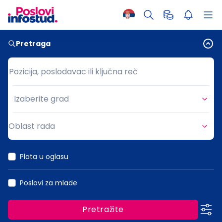
Pretraga
Pozicija, poslodavac ili ključna reč
Pozicija, poslodavac ili ključna reč
Izaberite grad
Grad
Oblast rada
Oblast rada
Plata u oglasu
Poslovi za mlade
Pretražite