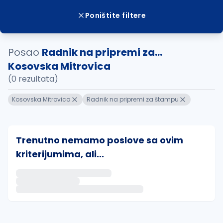
Poništite filtere
Posao
Radnik na pripremi za...
Kosovska Mitrovica
(0 rezultata)
Kosovska Mitrovica
Radnik na pripremi za štampu
Trenutno nemamo poslove sa ovim
kriterijumima, ali...
Ako sačuvate ovu pretragu, obavestićemo vas putem 