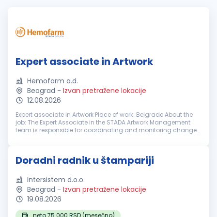
Expert associate in Artwork
Hemofarm a.d.
Beograd
-
Izvan pretražene lokacije
12.08.2026
Expert associate in Artwork Place of work: Belgrade About the
job: The Expert Associate in the STADA Artwork Management
team is responsible for coordinating and monitoring changes
of graphic designs for printed packaging materials,
maintaining...
Doradni radnik u štampariji
Intersistem d.o.o.
Beograd
-
Izvan pretražene lokacije
19.08.2026
neto 75.000 RSD (mesečno)