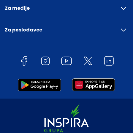
Za medije
Za poslodavce