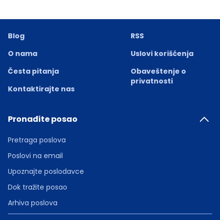
Blog
RSS
O nama
Uslovi korišćenja
Česta pitanja
Obaveštenje o
privatnosti
Kontaktirajte nas
Pronađite posao
Pretraga poslova
Poslovi na email
Upoznajte poslodavce
Dok tražite posao
Arhiva poslova