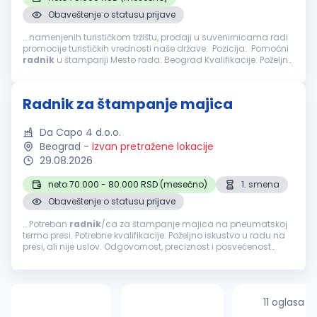
Obaveštenje o statusu prijave
...namenjenih turističkom tržištu, prodaji u suvenirnicama radi
promocije turističkih vrednosti naše države. Pozicija: Pomoćni
radnik
u štampariji Mesto rada: Beograd Kvalifikacije: Poželjno
iskustvo na sličnim poslovima, ali nije uslov Posvećen...
Radnik za štampanje majica
Da Capo 4 d.o.o.
Beograd
-
Izvan pretražene lokacije
29.08.2026
neto 70.000 - 80.000 RSD (mesečno)
1. smena
Obaveštenje o statusu prijave
...Potreban
radnik
/ca za štampanje majica na pneumatskoj
termo presi. Potrebne kvalifikacije: Poželjno iskustvo u radu na
presi, ali nije uslov. Odgovornost, preciznost i posvećenost
kvalitetu rada. Spremnost za timski rad i usvajanje novih
znanja...
11 oglasa